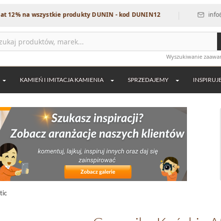
|
na wszystkie produkty DUNIN - kod DUNIN12
info@dekordi
Wyszukiwanie zaaw
KAMIEŃ I IMITACJA KAMIENIA
SPRZEDAJEMY
INSPIRUJ
tic