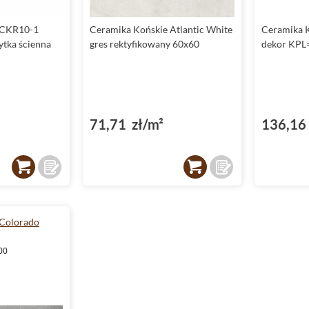
 CKR10-1
Ceramika Końskie Atlantic White
Ceramika 
ytka ścienna
gres rektyfikowany 60x60
dekor KPL
71,71 zł/m²
136,16 
 Colorado
00