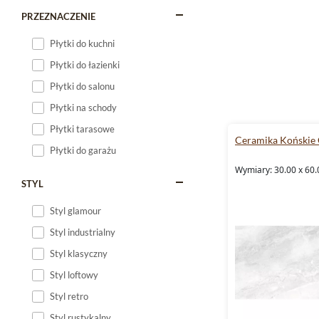
PRZEZNACZENIE
Płytki do kuchni
Płytki do łazienki
Płytki do salonu
Płytki na schody
Płytki tarasowe
Ceramika Końskie
Płytki do garażu
Wymiary: 30.00 x 60.
STYL
Styl glamour
Styl industrialny
Styl klasyczny
Styl loftowy
Styl retro
Styl rustykalny