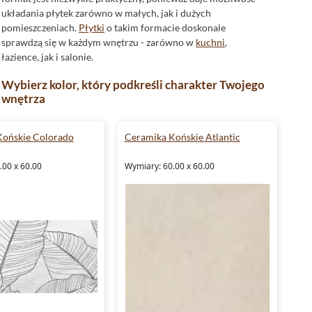
układania płytek zarówno w małych, jak i dużych
pomieszczeniach.
Płytki
o takim formacie doskonale
sprawdzą się w każdym wnętrzu - zarówno w
kuchni
,
łazience, jak i salonie.
Wybierz kolor, który podkreśli charakter Twojego
wnętrza
Nasze
płytki beżowe
z kolekcji
Ceramika Końskie Atlantic
doskonale wpisują się w najnowsze trendy wnętrzarskie.
Końskie Colorado
Ceramika Końskie Atlantic
Neutralny kolor sprawia, że płytki te idealnie komponują się z
innymi elementami wystroju, jednocześnie nadając
.00 x 60.00
Wymiary: 60.00 x 60.00
pomieszczeniu ciepły i przytulny klimat.
Rektyfikowane płytki - dla osób ceniących sobie
precyzję
Płytki z naszej kolekcji są
rektyfikowane
. Oznacza to, że
krawędzie płytek są idealnie proste, co pozwala na układanie
płytek z minimalnym fugowaniem. Dzięki temu Twoje
pomieszczenie zyska nowoczesny i elegancki wygląd.