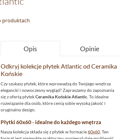
lantic
 o produktach
Opis
Opinie
Odkryj kolekcje płytek Atlantic od Ceramika
Końskie
Czy szukasz płytek, które wprowadzą do Twojego wnętrza
elegancki i nowoczesny wygląd? Zapraszamy do zapoznania
się z ofertą płytek
Ceramika Końskie Atlantic
. To idealne
rozwiązanie dla osób, które cenią sobie wysoką jakość i
oryginalny design.
Płytki 60x60 - idealne do każdego wnętrza
Nasza kolekcja składa się z płytek w formacie
60x60
. Ten
format jest niezwykle praktyczny, ponieważ daje możliwość