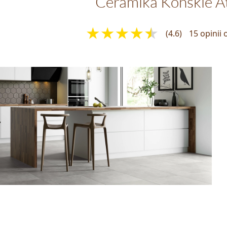
Ceramika Końskie At
(4.6)
15 opinii