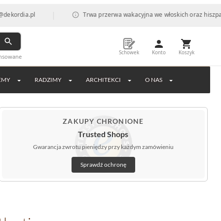
|
a.pl
Trwa przerwa wakacyjna we włoskich oraz hiszpańskich 
Schowek
Konto
Koszyk
ansowane
EMY
RADZIMY
ARCHITEKCI
O NAS
ZAKUPY CHRONIONE
Trusted Shops
Gwarancja zwrotu pieniędzy przy każdym zamówieniu
Sprawdź ochronę