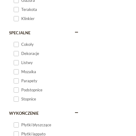
Glazura
Terakota
Klinkier
SPECJALNE
Cokoły
Dekoracje
Listwy
Mozaika
Parapety
Podstopnice
Stopnice
WYKOŃCZENIE
Płytki błyszczące
Płytki lappato