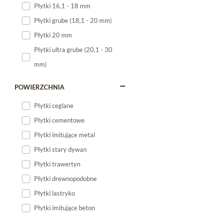
Płytki 16,1 - 18 mm
Płytki 120x60
Płytki grube (18,1 - 20 mm)
Płytki 75x75
Płytki 20 mm
Płytki 80x80
Płytki ultra grube (20,1 - 30
Płytki 90x90
mm)
Płytki 120x120
Płytki małe
POWIERZCHNIA
Płytki duże
Płytki ceglane
Płytki wielkoformatowe
Płytki cementowe
Płytki imitujące metal
Płytki stary dywan
Płytki trawertyn
Płytki drewnopodobne
Płytki lastryko
Płytki imitujące beton