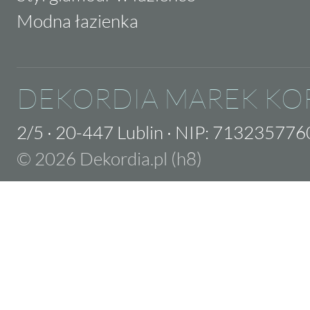
Modna łazienka
DEKORDIA MAREK KO
2/5
·
20-447 Lublin
·
NIP: 713235776
© 2026 Dekordia.pl (h8)