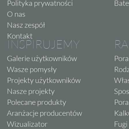
można być pewnym, że każda przestrzeń zys
Polityka prywatności
Bate
O nas
Nasz zespół
Kontakt
INSPIRUJEMY
RA
Galerie użytkowników
Pora
Wasze pomysły
Rodz
Projekty użytkowników
Właś
Nasze projekty
Spos
Polecane produkty
Pora
Aranżacje producentów
Kalk
Wizualizator
Fugi 