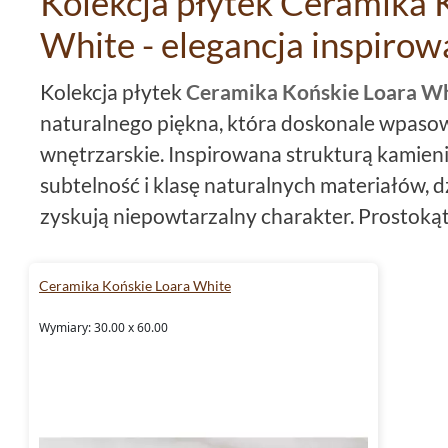
Kolekcja płytek Ceramika 
White - elegancja inspiro
Kolekcja płytek
Ceramika Końskie Loara W
naturalnego piękna, która doskonale wpasow
wnętrzarskie. Inspirowana strukturą kamien
subtelność i klasę naturalnych materiałów, d
zyskują niepowtarzalny charakter. Prostoką
połączeniu z
matowym
wykończeniem sprawi
elegancji i funkcjonalności. Wykonane z wysok
Ceramika Końskie Loara White
ścienne
z kolekcji Loara White charakteryzuj
Wymiary: 30.00 x 60.00
wyrafinowanymi liniami. Dzięki procesowi rek
minimalną ilością fugi, co pozwala uzyskać sp
To doskonały wybór dla osób poszukującyc
subtelnym charakterze, które odnajdą się w