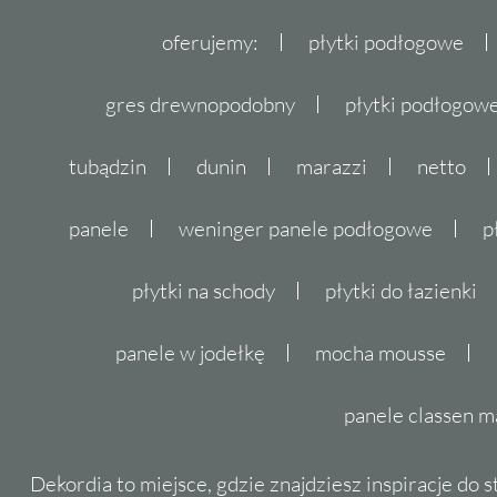
oferujemy:
płytki podłogowe
gres drewnopodobny
płytki podłogo
tubądzin
dunin
marazzi
netto
panele
weninger panele podłogowe
p
płytki na schody
płytki do łazienki
panele w jodełkę
mocha mousse
panele classen m
Dekordia to miejsce, gdzie znajdziesz inspiracje do 