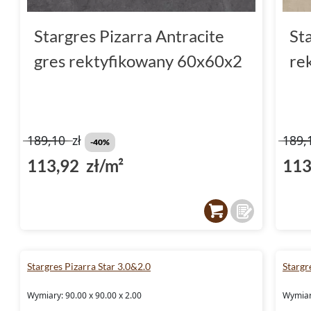
Stargres Pizarra Antracite
St
gres rektyfikowany 60x60x2
re
189,10
zł
189,
-40%
113,92 zł/m²
113
Stargres Pizarra Star 3.0&2.0
Stargr
Wymiary: 90.00 x 90.00 x 2.00
Wymiary