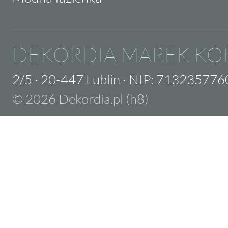
DEKORDIA MAREK KO
2/5
·
20-447 Lublin
·
NIP: 713235776
© 2026 Dekordia.pl (h8)