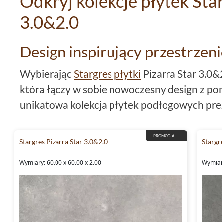
Odkryj kolekcje płytek Star
3.0&2.0
Design inspirujący przestrzeni
Wybierając
Stargres płytki
Pizarra Star 3.0&
która łączy w sobie nowoczesny design z p
unikatowa kolekcja płytek podłogowych prez
oferując elegancki, matowy wygląd, który do
Płytki
w formacie
60x60
idealnie nadają się 
PROMOCJA
Stargres Pizarra Star 3.0&2.0
Stargr
spójnej
podłogi
, która będzie służyła przez la
Wymiary: 60.00 x 60.00 x 2.00
Wymiary
Niebanalne kolory - szary i k
Dominujące kolory kolekcji,
szare płytki
oraz 
stworzenia wnętrz z charakterem.
Stargres 