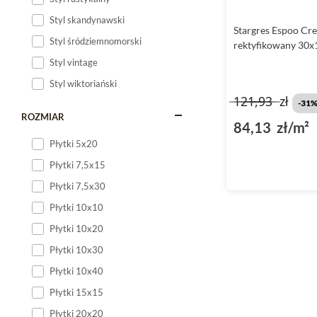
Styl skandynawski
Stargres Espoo Cr
Styl śródziemnomorski
rektyfikowany 30x
Styl vintage
Styl wiktoriański
121,93
zł
-31
ROZMIAR
84,13 zł/m²
Płytki 5x20
Płytki 7,5x15
Płytki 7,5x30
Płytki 10x10
Płytki 10x20
Płytki 10x30
Płytki 10x40
Płytki 15x15
Płytki 20x20