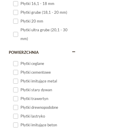
Płytki 16,1 - 18 mm
Płytki 120x60
Płytki grube (18,1 - 20 mm)
Płytki 75x75
Płytki 20 mm
Płytki 80x80
Płytki ultra grube (20,1 - 30
Płytki 90x90
mm)
Płytki 120x120
Płytki małe
POWIERZCHNIA
Płytki duże
Płytki ceglane
Płytki wielkoformatowe
Płytki cementowe
Płytki imitujące metal
Płytki stary dywan
Płytki trawertyn
Płytki drewnopodobne
Płytki lastryko
Płytki imitujące beton