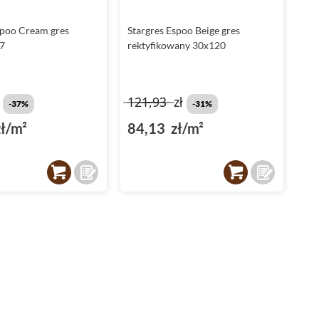
Płytki do łazienki
z kolekcji Espoo są odpowiedzią na
spoo Cream gres
Stargres Espoo Beige gres
potrzeby tych, którzy pragną stworzyć przestrzeń pełną
7
rektyfikowany 30x120
spokoju i wyciszenia. Dzięki ich mrozoodporności oraz
rektyfikowanym
krawędziom, łazienka nabierze wyjątkowego
charakteru i będzie miejscem, gdzie design idzie w parze z
bezpieczeństwem i komfortem użytkowania.
ł
121,93
zł
-37%
-31%
Płytki do kuchni - piękno, które przetrwa lata
ł/m²
84,13 zł/m²
Kuchnia to serce domu, gdzie każdy element dekoracyjny
musi sprostać codziennym wyzwaniom.
Płytki do kuchni
Stargres
Espoo łączą w sobie niezawodność i estetykę,
gwarantując łatwość w utrzymaniu czystości oraz odporność
na intensywne użytkowanie. Przemyślany wybór tych płytek
to inwestycja, która zapewni piękny wygląd Twojej
kuchni
przez długie lata.
Płytki do salonu - elegancja spotyka naturę
Płytki do salonu Stargres
Espoo są doskonałym wyborem dla
tych, którzy cenią sobie połączenie nowoczesności z
elementami inspirowanymi naturą. Gres szkliwiony, który