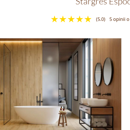
Stargres Espo
(5.0)
5 opinii 