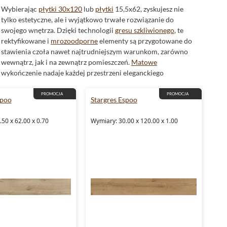
Wybierając
płytki 30x120
lub
płytki
15,5x62, zyskujesz nie
tylko estetyczne, ale i wyjątkowo trwałe rozwiązanie do
swojego wnętrza. Dzięki technologii
gresu szkliwionego
, te
rektyfikowane i
mrozoodporne
elementy są przygotowane do
stawienia czoła nawet najtrudniejszym warunkom, zarówno
wewnątrz, jak i na zewnątrz pomieszczeń.
Matowe
wykończenie nadaje każdej przestrzeni eleganckiego
charakteru, a struktura
imitująca drewno
wplecie w
aranżację ciepło i naturalność.
PROMOCJA
PROMOCJA
spoo
Stargres Espoo
Gres szkliwiony - wytrzymałość i estetyka w
50 x 62.00 x 0.70
Wymiary: 30.00 x 120.00 x 1.00
jednym
Inwestując w
gres
szkliwiony, decydujesz się na materiał,
który nie tylko pięknie się prezentuje, ale także jest niezwykle
odporny na uszkodzenia. Kolekcja
Stargres Espoo
posiada
oznaczenie klasy 4 stopnia ścieralności, co świadczy o jej
wyjątkowej trwałości. Dodatkowo, każda płyta jest
antypoślizgowa, co oznacza, że posiada certyfikat R9,
gwarantujący bezpieczeństwo użytkowania na co dzień.
Płytki do łazienki - stworzone z myślą o relaksie