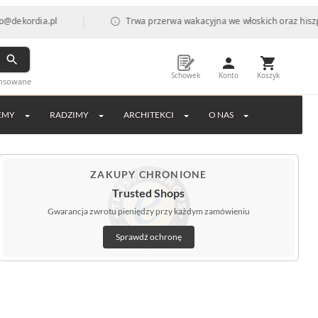
|
dia.pl
Trwa przerwa wakacyjna we włoskich oraz hiszpańskich
Schowek
Konto
Koszyk
ansowane
EMY
RADZIMY
ARCHITEKCI
O NAS
ZAKUPY CHRONIONE
Trusted Shops
Gwarancja zwrotu pieniędzy przy każdym zamówieniu
Sprawdź ochronę