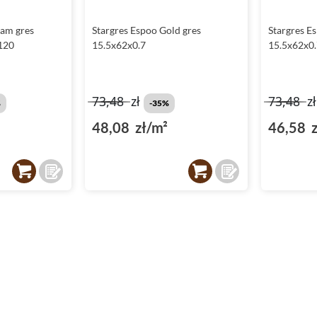
eam gres
Stargres Espoo Gold gres
Stargres E
120
15.5x62x0.7
15.5x62x0.
73,48
zł
73,48
z
%
-35%
48,08 zł/m²
46,58 z