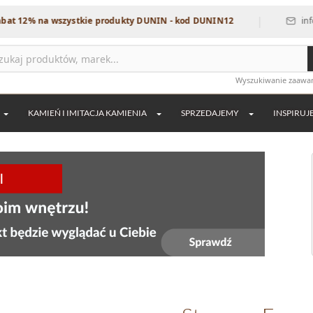
|
% na wszystkie produkty DUNIN - kod DUNIN12
info@dekor
Wyszukiwanie zaaw
KAMIEŃ I IMITACJA KAMIENIA
SPRZEDAJEMY
INSPIRUJ