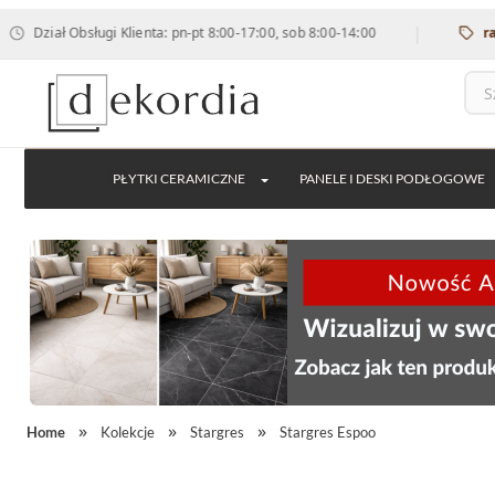
|
ał Obsługi Klienta: pn-pt 8:00-17:00, sob 8:00-14:00
rabat 12
PŁYTKI CERAMICZNE
PANELE I DESKI PODŁOGOWE
Home
Kolekcje
Stargres
Stargres Espoo