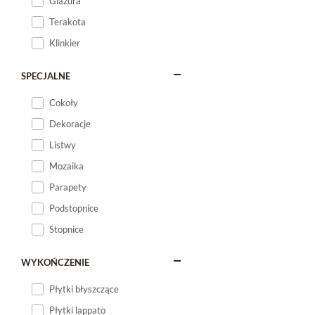
Glazura
Terakota
Klinkier
SPECJALNE
Cokoły
Dekoracje
Listwy
Mozaika
Parapety
Podstopnice
Stopnice
WYKOŃCZENIE
Płytki błyszczące
Płytki lappato