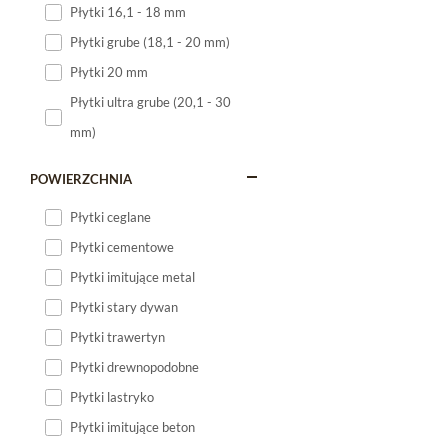
Płytki 16,1 - 18 mm
Płytki 120x60
Płytki grube (18,1 - 20 mm)
Płytki 75x75
Płytki 20 mm
Płytki 80x80
Płytki ultra grube (20,1 - 30
Płytki 90x90
mm)
Płytki 120x120
Płytki małe
POWIERZCHNIA
Płytki duże
Płytki ceglane
Płytki wielkoformatowe
Płytki cementowe
Płytki imitujące metal
Płytki stary dywan
Płytki trawertyn
Płytki drewnopodobne
Płytki lastryko
Płytki imitujące beton