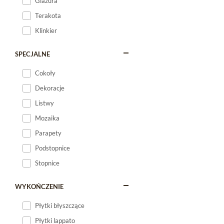
Glazura
Terakota
Klinkier
SPECJALNE
Cokoły
Dekoracje
Listwy
Mozaika
Parapety
Podstopnice
Stopnice
WYKOŃCZENIE
Płytki błyszczące
Płytki lappato