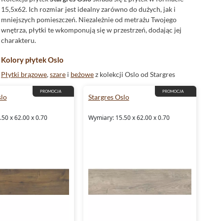
15,5x62. Ich rozmiar jest idealny zarówno do dużych, jak i
mniejszych pomieszczeń. Niezależnie od metrażu Twojego
wnętrza, płytki te wkomponują się w przestrzeń, dodając jej
charakteru.
Kolory płytek Oslo
Płytki brązowe
,
szare
i
beżowe
z kolekcji Oslo od Stargres
wprowadzą do Twojego wnętrza ciepłą atmosferę. Ich
PROMOCJA
PROMOCJA
naturalne odcienie nawiązują do piękna natury, co sprawia,
slo
Stargres Oslo
że są one doskonałym wyborem dla osób ceniących
minimalizm i prostotę.
50 x 62.00 x 0.70
Wymiary: 15.50 x 62.00 x 0.70
Materiał i wykonanie
Stargres płytki
Oslo wykonane są z
gresu szkliwionego
, który
charakteryzuje się dużą odpornością na ścieranie (klasa 4)
oraz doskonałymi parametrami antypoślizgowymi (R10).
Dodatkowo, powierzchnia płytek jest
matowa
, a ich
struktura nawiązuje do drewna, co dodaje im naturalnego
wyglądu.