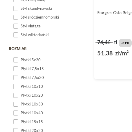
Styl skandynawski
Stargres Oslo Beig
Styl śródziemnomorski
Styl vintage
Styl wiktoriański
74,46
zł
-31%
ROZMIAR
51,38 zł/m²
Płytki 5x20
Płytki 7,5x15
Płytki 7,5x30
Płytki 10x10
Płytki 10x20
Płytki 10x30
Płytki 10x40
Płytki 15x15
Płytki 20x20