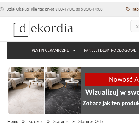
|
 Obsługi Klienta: pn-pt 8:00-17:00, sob 8:00-14:00
rabat 12% 
PŁYTKI CERAMICZNE
PANELE I DESKI PODŁOGOWE
Home
Kolekcje
Stargres
Stargres Oslo