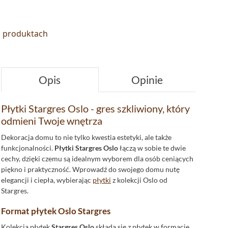
o produktach
Opis
Opinie
Płytki Stargres Oslo - gres szkliwiony, który
odmieni Twoje wnętrza
Dekoracja domu to nie tylko kwestia estetyki, ale także
funkcjonalności.
Płytki Stargres Oslo
łączą w sobie te dwie
cechy, dzięki czemu są idealnym wyborem dla osób ceniących
piękno i praktyczność. Wprowadź do swojego domu nutę
elegancji i ciepła, wybierając
płytki
z kolekcji Oslo od
Stargres.
Format płytek Oslo Stargres
Kolekcja płytek
Stargres Oslo
składa się z płytek w formacie