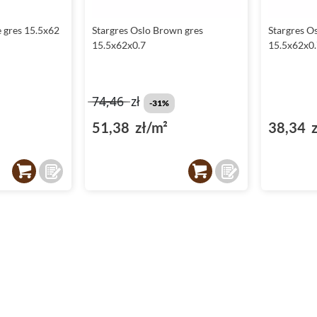
e gres 15.5x62
Stargres Oslo Brown gres
Stargres O
15.5x62x0.7
15.5x62x0.7
74,46
zł
-31%
51,38 zł/m²
38,34 z