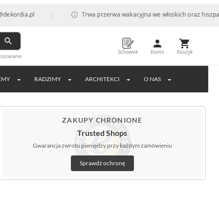
|
.pl
Trwa przerwa wakacyjna we włoskich oraz hiszpańskich f
Schowek
Konto
Koszyk
ansowane
EMY
RADZIMY
ARCHITEKCI
O NAS
ZAKUPY CHRONIONE
Trusted Shops
Gwarancja zwrotu pieniędzy przy każdym zamówieniu
Sprawdź ochronę