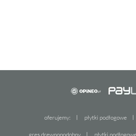
Nowoczesne płytki do kuchni z
Kuchnia to serce domu, dlatego tak ważne jes
funkcjonalna, jak i stylowa. Płytki
Nowa Gala
wybór
do kuchni
, która ma być nie tylko pra
dla oka. Wykonane z wytrzymałego gresu, g
codzienne obciążenia, takie jak wilgoć czy za
Struktura betonu oraz matowa powierzchnia
nowoczesnego charakteru, a ich prostokątny k
beżowy sprawiają, że kuchnia nabiera stylo
atutem jest ich mrozoodporność, dzięki któ
stosować również na zewnątrz, na przykład n
oferujemy:
płytki podłogowe
Stylowe płytki do salonu - po
gres drewnopodobny
płytki podłogo