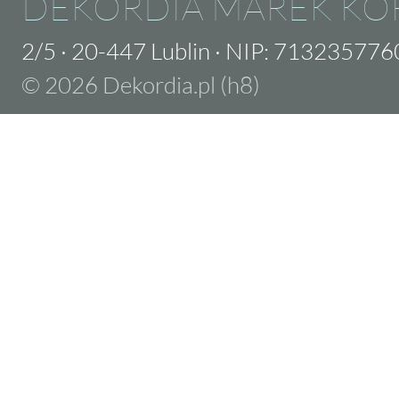
DEKORDIA MAREK KO
2/5
·
20-447 Lublin
·
NIP: 713235776
© 2026 Dekordia.pl (h8)