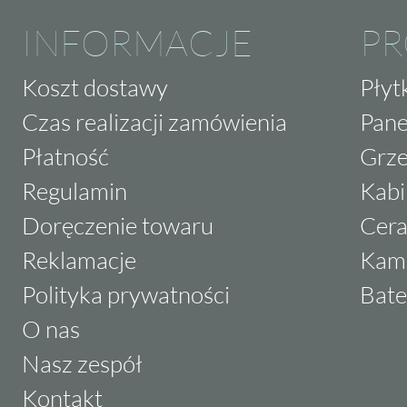
INFORMACJE
P
Nowa Gala płytki - styl i j
pomieszczeniu
Koszt dostawy
Płyt
Czas realizacji zamówienia
Pane
Nowa Gala płytki
to synonim jakości i nowoc
Płatność
Grze
kolekcja, w tym Neotec, została zaprojektow
oraz estetyce, co sprawia, że produkty tej m
Regulamin
Kabi
architektów i projektantów wnętrz. Płytki 
Doręczenie towaru
Cera
współczesne trendy, a zarazem na potrzeby 
Reklamacje
Kam
trwałych i efektownych rozwiązań.
Polityka prywatności
Bate
Kolekcja Neotec to esencja tego, co marka 
O nas
zaoferowania - wysokiej jakości gres, precyz
Nasz zespół
rektyfikowanym
krawędziom oraz unikalny d
Kontakt