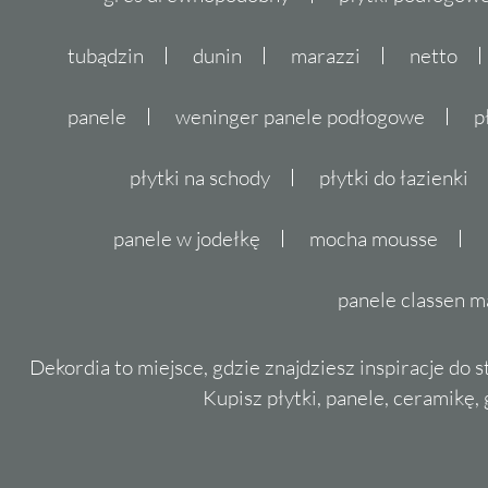
Neotec
tubądzin
dunin
marazzi
netto
Salon to przestrzeń, w której spędza się naj
panele
weninger panele podłogowe
p
być zarówno estetyczny, jak i praktyczny. Pły
idealne rozwiązanie dla osób, które cenią so
płytki na schody
płytki do łazienki
wnętrza. Ich delikatna imitacja betonu oraz
pomieszczeniu industrialnego, ale jednocześ
panele w jodełkę
mocha mousse
Dzięki dużemu formatowi płytki 59,7x119,7, 
panele classen m
jednolita powierzchnia pozwala na stworzeni
uporządkowanego wystroju. Neutralne odcie
Dekordia to miejsce, gdzie znajdziesz inspiracje do 
doskonałą bazę dla dodatków w intensywniej
Kupisz płytki, panele, ceramikę, g
można łatwo zmieniać charakter wnętrza w za
upodobań.