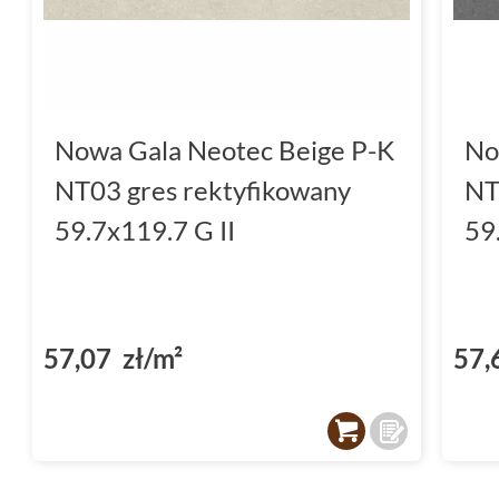
Funkcjonalne płytki do łazien
Każda łazienka zasługuje na rozwiązania, które
ale również gwarantują komfort użytkowania
idealnie wpisują się w te wymagania. Ich del
Nowa Gala Neotec Beige P-K
No
na stworzenie minimalistycznych, ale jednoc
NT03 gres rektyfikowany
NT
Odcienie szary i beżowy stanowią neutralną 
59.7x119.7 G II
59
łączyć z innymi elementami wystroju, takimi 
Dzięki temu, że płytki są mrozoodporne oraz
staje się niezwykle precyzyjne, a efekt końc
57,07 zł/m²
57,
dopasowanie każdej płytki zapewnia jednolit
przypadku
łazienki
ma ogromne znaczenie - 
jak i wygody w codziennym użytkowaniu.