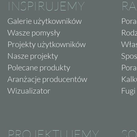
materiałami, takimi jak beton. Płytki te są
INSPIRUJEMY
RA
rodzaju wnętrz, niezależnie od ich stylu i prz
Galerie użytkowników
Pora
Dlaczego wybrać płytki Nowa Gala 
Wasze pomysły
Rodz
Projekty użytkowników
Właś
Nowoczesny i uniwersalny design - ideal
Nasze projekty
Spos
Wysoka jakość wykonania, dzięki której pł
Polecane produkty
Pora
Neutralne odcienie szary i beżowy, które 
Aranżacje producentów
Kalk
Matowa powierzchnia i imitacja betonu,
Wizualizator
Fugi 
nowoczesnego charakteru
Funkcjonalność -
płytki mrozoodporne
i r
Prostokątny kształt i format płytki 59,7x
przestronności
PROJEKTUJEMY
SO