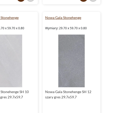
Poznaj kolekcję płytek Stonehenge od Nowa Gala
Zachęcamy do poznania pełnej gamy możliwości, jakie
oferuje kolekcja
Nowa Gala Stonehenge
. Poczuj magię
 Stonehenge
Nowa Gala Stonehenge
materiału, który przetrwa lata, zachowując niezmienioną
elegancję i piękno.
70 x 59.70 x 0.80
Wymiary: 29.70 x 59.70 x 0.80
Niezawodne rozwiązania z Nowa Gala - kolekcja
płytek Stonehenge
Niech Twoje wnętrza staną się odzwierciedleniem harmonii i
naturalnego piękna dzięki kolekcji Nowa Gala Stonehenge.
Zapraszamy do odkrycia wszystkich możliwości
aranżacyjnych, jakie niesie ze sobą ta wyjątkowa seria płytek.
Nie czekaj, odmień swoje przestrzenie już dziś.
 Stonehenge SH 10
Nowa Gala Stonehenge SH 12
 gres 29.7x59.7
szary gres 29.7x59.7