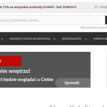
|
wszystkie produkty DUNIN - kod DUNIN12
info@dekordia.pl
Wyszukiwanie zaaw
KAMIEŃ I IMITACJA KAMIENIA
SPRZEDAJEMY
INSPIRUJ