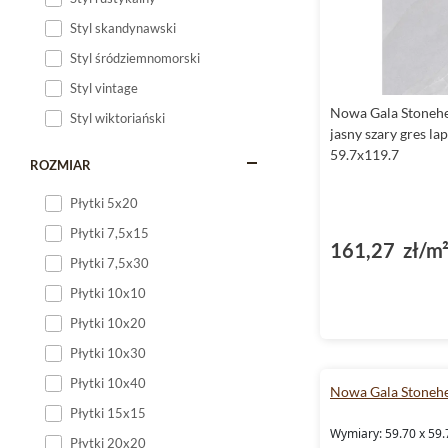
Styl skandynawski
Styl śródziemnomorski
Styl vintage
Nowa Gala Stoneh
Styl wiktoriański
jasny szary gres la
59.7x119.7
ROZMIAR
Płytki 5x20
Płytki 7,5x15
161,27 zł/m
Płytki 7,5x30
Płytki 10x10
Płytki 10x20
Płytki 10x30
Płytki 10x40
Nowa Gala Stoneh
Płytki 15x15
Wymiary: 59.70 x 59.
Płytki 20x20