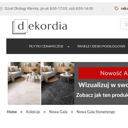
|
ługi Klienta: pn-pt 8:00-17:00, sob 8:00-14:00
rabat 12% na 
PŁYTKI CERAMICZNE
PANELE I DESKI PODŁOGOWE
Home
Kolekcje
Nowa Gala
Nowa Gala Stonehenge