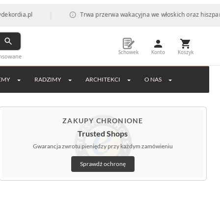
|
Trwa przerwa wakacyjna we włoskich oraz hiszpańskich fabr
Schowek
Konto
Koszyk
ansowane
EMY
RADZIMY
ARCHITEKCI
O NAS
ZAKUPY CHRONIONE
Trusted Shops
Gwarancja zwrotu pieniędzy przy każdym zamówieniu
Sprawdź ochronę