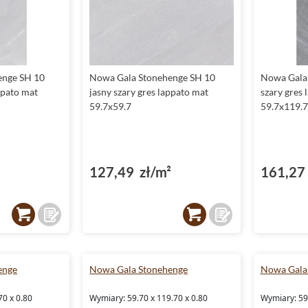
enge SH 10
Nowa Gala Stonehenge SH 10
Nowa Gala
ppato mat
jasny szary gres lappato mat
szary gres 
59.7x59.7
59.7x119.7
²
127,49 zł/m²
161,27 
enge
Nowa Gala Stonehenge
Nowa Gala
70 x 0.80
Wymiary: 59.70 x 119.70 x 0.80
Wymiary: 59.