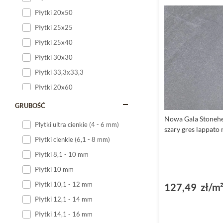
Płytki 20x50
Płytki 25x25
Płytki 25x40
Płytki 30x30
Płytki 33,3x33,3
Płytki 20x60
Płytki 20x120
GRUBOŚĆ
Płytki 25x60
Nowa Gala Stoneh
Plytki ultra cienkie (4 - 6 mm)
szary gres lappato
Płytki 25x75
Płytki cienkie (6,1 - 8 mm)
Płytki 30x60
Płytki 8,1 - 10 mm
Płytki 30x90
Płytki 10 mm
Płytki 30x120
Płytki 10,1 - 12 mm
127,49 zł/m
Płytki 40x120
Płytki 12,1 - 14 mm
Płytki 45x45
Płytki 14,1 - 16 mm
Płytki 60x60