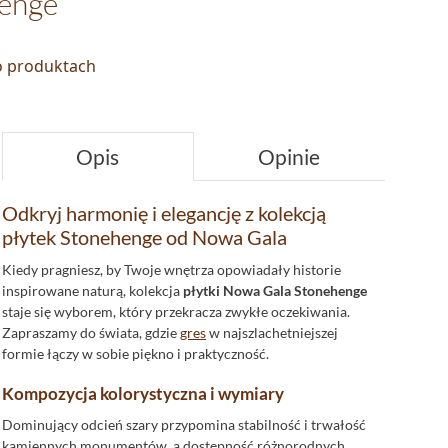
enge
 o produktach
Opis
Opinie
Odkryj harmonię i elegancję z kolekcją
płytek Stonehenge od Nowa Gala
Kiedy pragniesz, by Twoje wnętrza opowiadały historie
inspirowane naturą, kolekcja
płytki Nowa Gala Stonehenge
staje się wyborem, który przekracza zwykłe oczekiwania.
Zapraszamy do świata, gdzie
gres
w najszlachetniejszej
formie łączy w sobie piękno i praktyczność.
Kompozycja kolorystyczna i wymiary
Dominujący odcień szary przypomina stabilność i trwałość
kamiennych monumentów, a dostępność różnorodnych