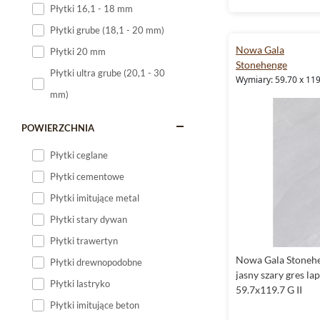
Płytki 16,1 - 18 mm
Płytki 120x60
Płytki grube (18,1 - 20 mm)
Płytki 75x75
Nowa Gala
Płytki 20 mm
Płytki 80x80
Stonehenge
Płytki ultra grube (20,1 - 30
Wymiary: 59.70 x 119
Płytki 90x90
mm)
Płytki 120x120
Płytki małe
POWIERZCHNIA
Płytki duże
Płytki ceglane
Płytki wielkoformatowe
Płytki cementowe
Płytki imitujące metal
Płytki stary dywan
Płytki trawertyn
Nowa Gala Stoneh
Płytki drewnopodobne
jasny szary gres la
Płytki lastryko
59.7x119.7 G II
Płytki imitujące beton