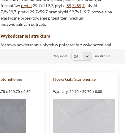
formatów:
płytki
29,7x119,7, płytki
59,7x59,7
, płytki
7,8x59,7, płytki 29,7x59,7 oraz płytki 59,7x119,7, pozwala na
elastyczne projektowanie przestrzeni według
indywidualnych potrzeb.
Wykończenie i struktura
Matowa powierzchnia płytek w połączeniu z wykończeniami
lakier
matowy
i
lappato
przywołuje surowy, a zarazem
Wyświetl
na stronie
elegancki charakter. Struktura
kamień
dodaje głębi i
autentyczności, będąc wiernym odwzorowaniem
naturalnych wzorów.
 Stonehenge
Nowa Gala Stonehenge
Odporność i wytrzymałość
Potwierdzenie klasy odporności na ścieranie, klasa 4 oraz
70 x 119.70 x 0.80
Wymiary: 59.70 x 59.70 x 0.80
klasa 5, gwarantuje, że
płytki Nowa Gala Stonehenge
sprostają wymaganiom nawet najbardziej intensywnie
użytkowanych przestrzeni. Ich mrozoodporność rozszerza
możliwości aplikacji także
na zewnątrz
, tworząc idealne
rozwiązanie dla płytek tarasowych.