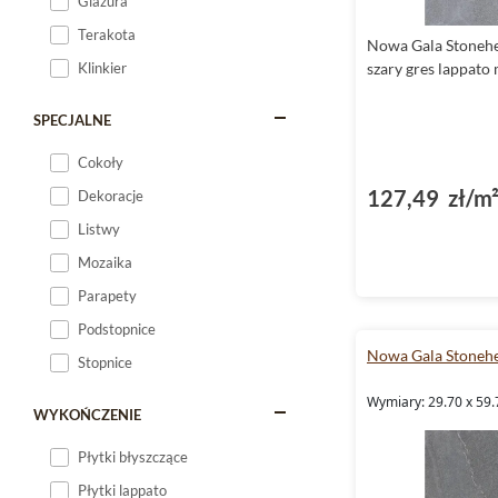
Glazura
Terakota
Nowa Gala Stoneh
Klinkier
szary gres lappato
SPECJALNE
Cokoły
127,49 zł/m
Dekoracje
Listwy
Mozaika
Parapety
Podstopnice
Nowa Gala Stoneh
Stopnice
Wymiary: 29.70 x 59.
WYKOŃCZENIE
Płytki błyszczące
Płytki lappato