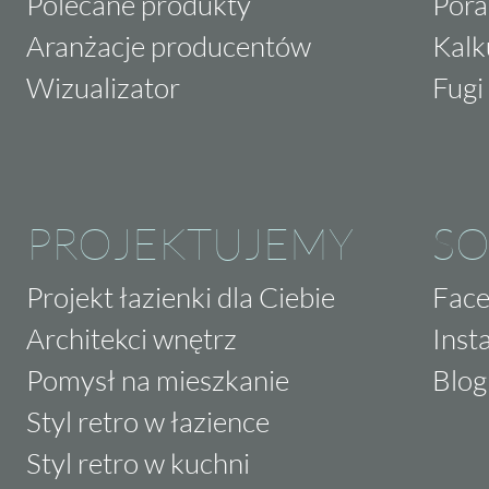
Polecane produkty
Pora
Aranżacje producentów
Kalk
Wizualizator
Fugi 
PROJEKTUJEMY
SO
Projekt łazienki dla Ciebie
Fac
Architekci wnętrz
Inst
Pomysł na mieszkanie
Blog
Styl retro w łazience
Styl retro w kuchni