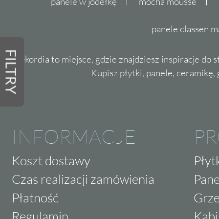
panele w jodełkę
mocha mousse
panele classen m
FILTRY
Dekordia to miejsce, gdzie znajdziesz inspiracje do 
Kupisz płytki, panele, ceramikę, g
INFORMACJE
P
Koszt dostawy
Płyt
Czas realizacji zamówienia
Pane
Płatność
Grze
Regulamin
Kabi