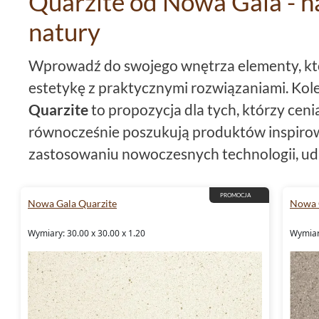
Quarzite od Nowa Gala - h
natury
Wprowadź do swojego wnętrza elementy, któ
estetykę z praktycznymi rozwiązaniami. Kol
Quarzite
to propozycja dla tych, którzy ceni
równocześnie poszukują produktów inspirow
zastosowaniu nowoczesnych technologii, ud
teksturę i barwę kamienia, zachowując przy
zalety gresu.
PROMOCJA
Nowa Gala Quarzite
Nowa 
Elegancja i styl w każdym for
Wymiary: 30.00 x 30.00 x 1.20
Wymiary
Wybierając
płytki 30x30
od
Nowa Gala Quar
uniwersalne rozwiązanie, które doskonale w
aranżacje. Niezależnie od tego, czy urządza