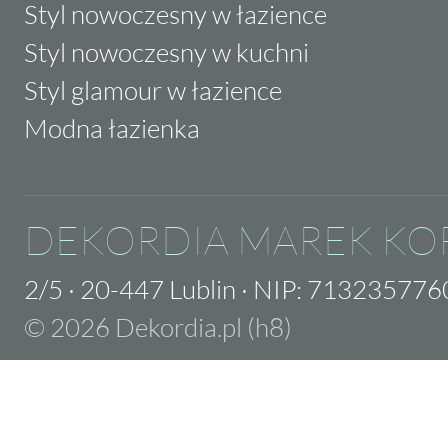
Styl nowoczesny w łazience
Styl nowoczesny w kuchni
Styl glamour w łazience
Modna łazienka
DEKORDIA MAREK KO
2/5
·
20-447 Lublin
·
NIP: 713235776
© 2026 Dekordia.pl (h8)