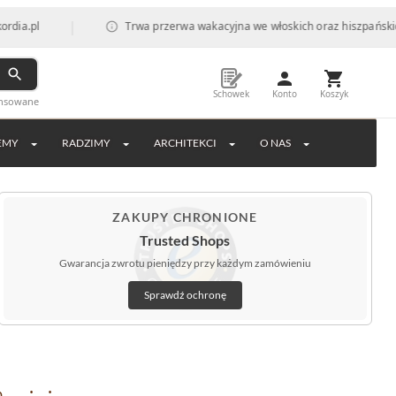
|
Trwa przerwa wakacyjna we włoskich oraz hiszpańskich fabrykach,
Schowek
Konto
Koszyk
ansowane
EMY
RADZIMY
ARCHITEKCI
O NAS
ZAKUPY CHRONIONE
Trusted Shops
Gwarancja zwrotu pieniędzy przy każdym zamówieniu
Sprawdź ochronę