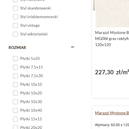
Styl skandynawski
Styl śródziemnomorski
Styl vintage
Marazzi Mystone B
Styl wiktoriański
MG0W gres rektyf
120x120
ROZMIAR
Płytki 5x20
Płytki 7,5x15
227,30 zł/m
Płytki 7,5x30
Płytki 10x10
Płytki 10x20
Płytki 10x30
Płytki 10x40
Marazzi Mystone B
Płytki 15x15
Wymiary: 60.00 x 120
Płytki 20x20