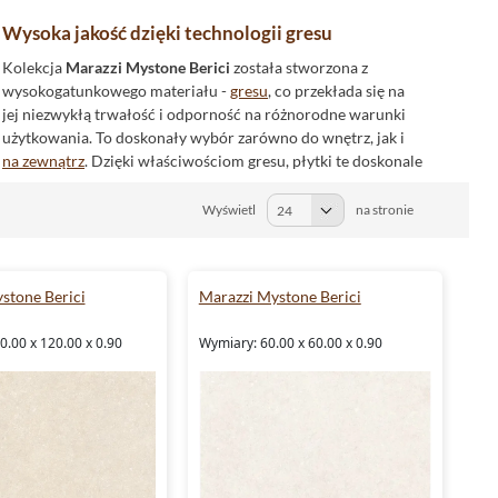
Wysoka jakość dzięki technologii gresu
Kolekcja
Marazzi Mystone Berici
została stworzona z
wysokogatunkowego materiału -
gresu
, co przekłada się na
jej niezwykłą trwałość i odporność na różnorodne warunki
użytkowania. To doskonały wybór zarówno do wnętrz, jak i
na zewnątrz
. Dzięki właściwościom gresu, płytki te doskonale
sprawdzają się w miejscach o dużym natężeniu ruchu, jak
również w przestrzeniach narażonych na zmienne warunki
Wyświetl
na stronie
atmosferyczne.
Rektyfikowane krawędzie - precyzyjne wykończenie
stone Berici
Marazzi Mystone Berici
Rektyfikowane
krawędzie płytek z kolekcji Mystone Berici
pozwalają na uzyskanie niemal niewidocznych fug, co dodaje
.00 x 120.00 x 0.90
Wymiary: 60.00 x 60.00 x 0.90
wnętrzom elegancji i spójności. Ten proces technologiczny
umożliwia idealne dopasowanie płytek i uzyskanie niezwykle
estetycznego efektu końcowego.
Bezpieczeństwo użytkowania dzięki antypoślizgowości
Płytki Mystone Berici cechuje wysoka klasa