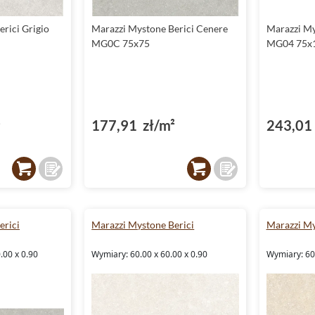
rici Grigio
Marazzi Mystone Berici Cenere
Marazzi My
MG0C 75x75
MG04 75x
²
177,91 zł/m²
243,01 
erici
Marazzi Mystone Berici
Marazzi My
.00 x 0.90
Wymiary: 60.00 x 60.00 x 0.90
Wymiary: 60.