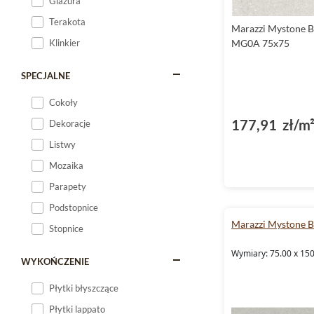
Glazura
Terakota
Marazzi Mystone Be
Klinkier
MG0A 75x75
SPECJALNE
Cokoły
177,91 zł/m
Dekoracje
Listwy
Mozaika
Parapety
Podstopnice
Marazzi Mystone B
Stopnice
Wymiary: 75.00 x 150
WYKOŃCZENIE
Płytki błyszczące
Płytki lappato