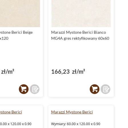
antypoślizgowości - R10B. Dzięki temu są one bezpieczne w
użytkowaniu, szczególnie w pomieszczeniach, gdzie podłoga
może być narażona na kontakt z wodą. To idealne rozwiązanie
zarówno do łazienek, jak i kuchni czy tarasów.
Funkcjonalne płytki w formacie 60x120
stone Berici Beige
Marazzi Mystone Berici Bianco
x120
MG4A gres rektyfikowany 60x60
Kolekcja płytek 60x120 pozwala na tworzenie nowoczesnych
aranżacji, które optycznie powiększają przestrzeń.
Prostokątny kształt płytek dodaje elegancji każdemu
wnętrzu, a odpowiedni format ułatwia montaż i tworzenie
harmonijnych kompozycji.
zł/m²
166,23 zł/m²
Płytki do łazienki - komfort i styl
Kolekcja płytek
do łazienki
Marazzi Mystone Berici to
połączenie funkcjonalności z estetyką. Ich
matowa
powierzchnia sprawia, że są łatwe w utrzymaniu czystości, a
jednocześnie wprowadzają do wnętrza łazienki subtelną
elegancję. Dodatkowym atutem jest ich mrozoodporność, co
stone Berici
Marazzi Mystone Berici
czyni je idealnym wyborem nawet do łazienek położonych w
chłodniejszych przestrzeniach, takich jak domki letniskowe.
.00 x 120.00 x 0.90
Wymiary: 60.00 x 120.00 x 0.90