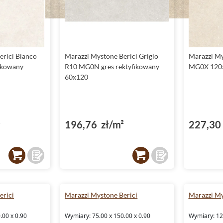
erici Bianco
Marazzi Mystone Berici Grigio
Marazzi My
ikowany
R10 MG0N gres rektyfikowany
MG0X 120
60x120
²
196,76 zł/m²
227,30 
erici
Marazzi Mystone Berici
Marazzi My
.00 x 0.90
Wymiary: 75.00 x 150.00 x 0.90
Wymiary: 120