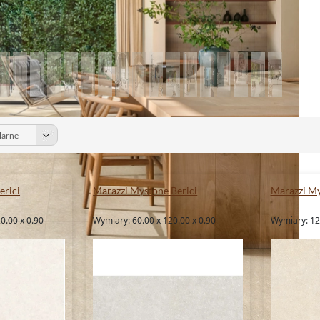
erici
Marazzi Mystone Berici
Marazzi My
0.00 x 0.90
Wymiary: 60.00 x 120.00 x 0.90
Wymiary: 120