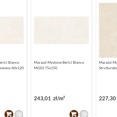
erici Bianco
Marazzi Mystone Berici Bianco
Marazzi My
ikowany 60x120
MG03 75x150
Struttura
²
243,01 zł/m²
227,30 