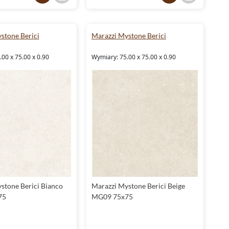
Kolekcja płytek Marazzi Mystone Berici to synonim jakości i
stylu, które spełniają wymagania nawet najbardziej
wymagających klientów. Płytki w formacie 60x120,
stone Berici
Marazzi Mystone Berici
wykonane z trwałego gresu, łączą w sobie funkcjonalność z
estetyką. Dodatkowym atutem są
dekoracyjne
elementy,
00 x 75.00 x 0.90
Wymiary: 75.00 x 75.00 x 0.90
które pozwalają na tworzenie spójnych i oryginalnych
aranżacji wnętrz.
Dlaczego warto wybrać płytki Marazzi?
Marazzi płytki
to gwarancja najwyższej jakości, wyjątkowego
designu i trwałości. Kolekcja Mystone Berici to przykład
produktów, które łączą nowoczesne technologie z estetyką
inspirowaną naturą. Wybierając płytki od Marazzi, zyskujesz
pewność, że inwestujesz w rozwiązania, które będą służyć
przez wiele lat.
stone Berici Bianco
Marazzi Mystone Berici Beige
75
MG09 75x75