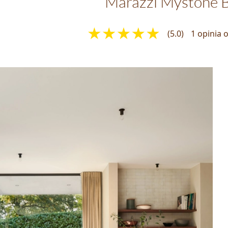
Marazzi Mystone B
(5.0)
1 opinia 