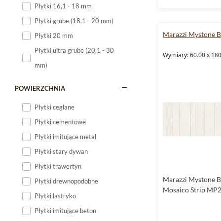
Płytki 16,1 - 18 mm
Płytki 120x60
Płytki grube (18,1 - 20 mm)
Płytki 75x75
Marazzi Mystone B
Płytki 20 mm
Płytki 80x80
Płytki ultra grube (20,1 - 30
Wymiary: 60.00 x 180
Płytki 90x90
mm)
Płytki 120x120
Płytki małe
POWIERZCHNIA
Płytki duże
Płytki ceglane
Płytki wielkoformatowe
Płytki cementowe
Płytki imitujące metal
Płytki stary dywan
Płytki trawertyn
Marazzi Mystone B
Płytki drewnopodobne
Mosaico Strip MP
Płytki lastryko
Płytki imitujące beton