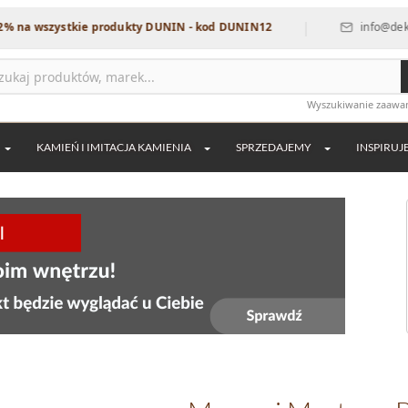
|
tkie produkty DUNIN - kod DUNIN12
info@dekordia.pl
Wyszukiwanie zaaw
KAMIEŃ I IMITACJA KAMIENIA
SPRZEDAJEMY
INSPIRUJ