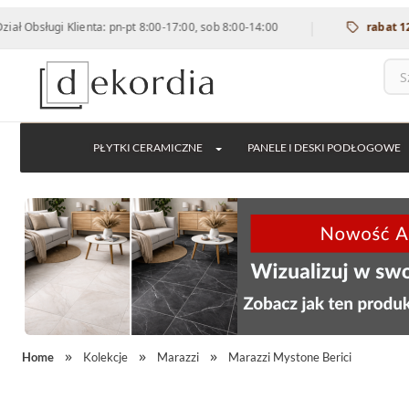
|
lienta: pn-pt 8:00-17:00, sob 8:00-14:00
rabat 12% na wszys
PŁYTKI CERAMICZNE
PANELE I DESKI PODŁOGOWE
Home
Kolekcje
Marazzi
Marazzi Mystone Berici