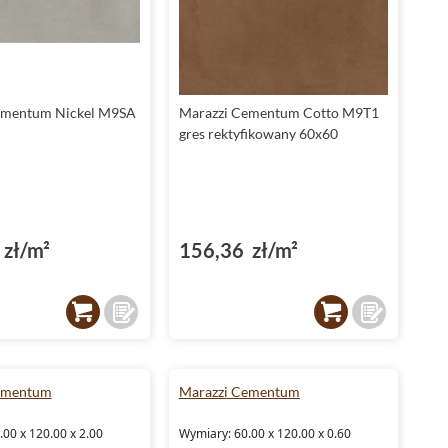
wyglądać niezwykle nowocześnie i elegancko.
Płytki Marazzi Cementum - heksagonalny kształt
i betonowa struktura
Kolekcja Marazzi Cementum to propozycja dla tych, którzy
ementum Nickel M9SA
Marazzi Cementum Cotto M9T1
szukają oryginalnych rozwiązań.
Heksagonalny
kształt płytek
gres rektyfikowany 60x60
przyciąga wzrok i sprawia, że pomieszczenie nabiera
unikalnego charakteru. Struktura płytek nawiązuje do
betonu, co dodatkowo podkreśla ich industrialny charakter.
Materiał, z którego są wykonane płytki, to wytrzymały i łatwy
w utrzymaniu
gres
.
zł/m²
156,36 zł/m²
Marazzi Cementum - kolekcja z dekorem
W kolekcji Marazzi Cementum znajdziesz również elementy
dekoracyjne
, które pozwolą ci na stworzenie spójnej i
harmonijnej aranżacji wnętrza.
Matowe
wykonanie
powierzchni płytek dodaje im elegancji i sprawia, że są
niezwykle przyjemne w dotyku.
ementum
Marazzi Cementum
Marazzi Cementum - idealne płytki
00 x 120.00 x 2.00
Wymiary: 60.00 x 120.00 x 0.60
łazienkowe