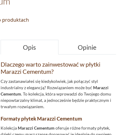
tum
 o produktach
Opis
Opinie
Dlaczego warto zainwestować w płytki
Marazzi Cementum?
Czy zastanawiałeś się kiedykolwiek, jak połączyć styl
industrialny z elegancją? Rozwiązaniem może być
Marazzi
Cementum
. To kolekcja, która wprowadzi do Twojego domu
niepowtarzalny klimat, a jednocześnie będzie praktycznym i
trwałym rozwiązaniem.
Formaty płytek Marazzi Cementum
Kolekcja
Marazzi Cementum
oferuje różne formaty płytek,
dzięki czemu masz szansę dopasować je idealnie do swojego