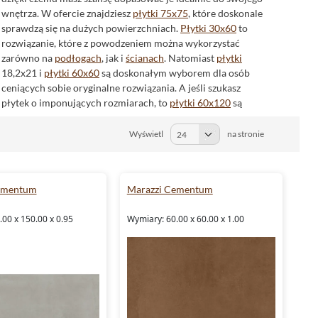
wnętrza. W ofercie znajdziesz
płytki 75x75
, które doskonale
sprawdzą się na dużych powierzchniach.
Płytki 30x60
to
rozwiązanie, które z powodzeniem można wykorzystać
zarówno na
podłogach
, jak i
ścianach
. Natomiast
płytki
18,2x21 i
płytki 60x60
są doskonałym wyborem dla osób
ceniących sobie oryginalne rozwiązania. A jeśli szukasz
płytek o imponujących rozmiarach, to
płytki 60x120
są
stworzone dla ciebie.
Wyświetl
na stronie
Mrozoodporne płytki Marazzi Cementum
Płytki z kolekcji
Marazzi
Cementum są
mrozoodporne
, co
czyni je doskonałym wyborem na tarasy czy balkony. Nie
ementum
Marazzi Cementum
musisz obawiać się, że niskie temperatury czy mroźne zimy
negatywnie wpłyną na ich wygląd czy trwałość.
00 x 150.00 x 0.95
Wymiary: 60.00 x 60.00 x 1.00
Rektyfikowane płytki Marazzi Cementum
Zaletą płytek Marazzi Cementum jest także to, że są
rektyfikowane
. To oznacza, że ich boki są idealnie proste, co
pozwala na układanie płytek z minimalnymi fugami. Dzięki
temu uzyskasz efekt jednolitej powierzchni, która będzie