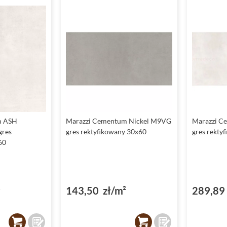
m ASH
Marazzi Cementum Nickel M9VG
Marazzi 
gres
gres rektyfikowany 30x60
gres rekty
60
²
143,50 zł/m²
289,89 