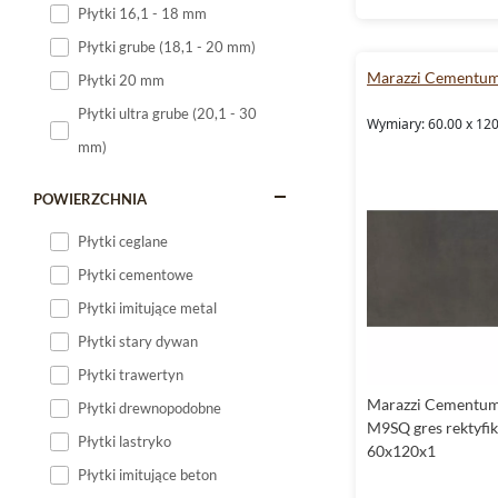
Płytki 16,1 - 18 mm
Płytki 120x60
Płytki grube (18,1 - 20 mm)
Płytki 75x75
Marazzi Cementu
Płytki 20 mm
Płytki 80x80
Płytki ultra grube (20,1 - 30
Wymiary: 60.00 x 120
Płytki 90x90
mm)
Płytki 120x120
Płytki małe
POWIERZCHNIA
Płytki duże
Płytki ceglane
Płytki wielkoformatowe
Płytki cementowe
Płytki imitujące metal
Płytki stary dywan
Płytki trawertyn
Marazzi Cementu
Płytki drewnopodobne
M9SQ gres rektyfi
Płytki lastryko
60x120x1
Płytki imitujące beton