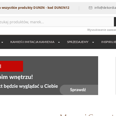
|
|
 produkty DUNIN - kod DUNIN12
info@dekordia.pl
Wyszukiwanie zaaw
KAMIEŃ I IMITACJA KAMIENIA
SPRZEDAJEMY
INSPIRUJ