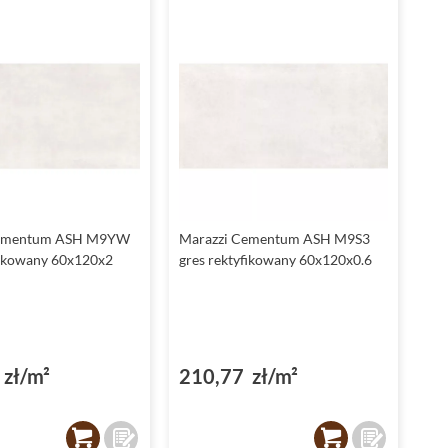
Ze względu na swoją trwałość i odporność na wilgoć, płytki z
kolekcji Marazzi Cementum są idealnym wyborem
do
łazienki
. Nie tylko pięknie się prezentują, ale także są
praktyczne - posiadają wysoką klasę antypoślizgowości
R11C, R10B, dzięki czemu zwiększają bezpieczeństwo w
łazience.
Marazzi Cementum - praktyczne płytki do
kuchni
Kolekcja Marazzi Cementum to także doskonały wybór na
Cementum ASH M9YW
Marazzi Cementum ASH M9S3
płytki do kuchni
. Są odporne na różnego rodzaju zabrudzenia,
fikowany 60x120x2
gres rektyfikowany 60x120x0.6
łatwe w czyszczeniu i niezwykle praktyczne. Dodatkowo, ich
betonowy wygląd doda Twojej kuchni charakteru.
Marazzi Cementum - stylowe płytki do
salonu
zł/m²
210,77 zł/m²
Jeśli marzysz o salonie, który będzie emanował
nowoczesnością i oryginalnością, to
płytki Marazzi
Cementum
są dla ciebie. Sprawdzą się zarówno na podłodze,