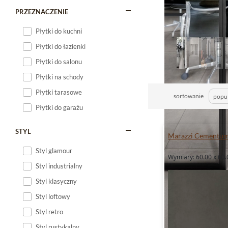
PRZEZNACZENIE
Płytki do kuchni
Płytki do łazienki
Płytki do salonu
Płytki na schody
Płytki tarasowe
sortowanie
Płytki do garażu
STYL
Marazzi Cementu
Styl glamour
Wymiary: 60.00 x 60.
Styl industrialny
Styl klasyczny
Styl loftowy
Styl retro
Styl rustykalny