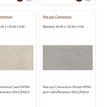
jak i ścianach, a ich wyjątkowy design na pewno przyciągnie
spojrzenia gości.
Nie zwlekaj, zainwestuj w
płytki Marazzi Cementum
. Twoje
ementum
Marazzi Cementum
wnętrze zyska niepowtarzalny charakter, a ty będziesz cieszyć
się trwałym i praktycznym rozwiązaniem na lata.
00 x 120.00 x 0.60
Wymiary: 60.00 x 120.00 x 0.60
ementum Sand M9S4
Marazzi Cementum Nickel M9S5
fikowany 60x120x0.6
gres rektyfikowany 60x120x0.6