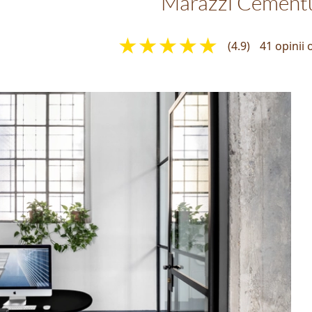
Marazzi Cemen
(4.9)
41 opinii