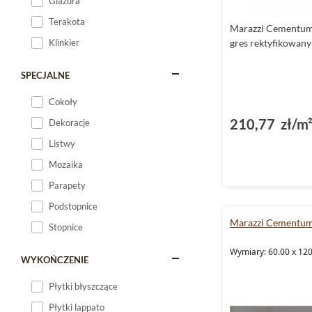
Glazura
Terakota
Marazzi Cementu
Klinkier
gres rektyfikowan
SPECJALNE
Cokoły
210,77 zł/m
Dekoracje
Listwy
Mozaika
Parapety
Podstopnice
Marazzi Cementu
Stopnice
Wymiary: 60.00 x 120
WYKOŃCZENIE
Płytki błyszczące
Płytki lappato