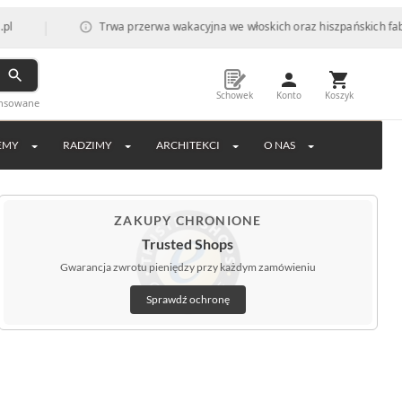
Trwa przerwa wakacyjna we włoskich oraz hiszpańskich fabrykach, co 
Schowek
Konto
Koszyk
ansowane
EMY
RADZIMY
ARCHITEKCI
O NAS
ZAKUPY CHRONIONE
Trusted Shops
Gwarancja zwrotu pieniędzy przy każdym zamówieniu
Sprawdź ochronę