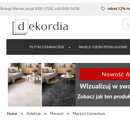
|
ta: pn-pt 8:00-17:00, sob 8:00-14:00
rabat 12% na wszystkie
PŁYTKI CERAMICZNE
PANELE I DESKI PODŁOGOWE
Home
Kolekcje
Marazzi
Marazzi Cementum