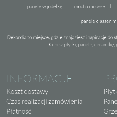
panele w jodełkę
mocha mousse
panele classen m
Dekordia to miejsce, gdzie znajdziesz inspiracje do 
Kupisz płytki, panele, ceramikę, g
INFORMACJE
P
Koszt dostawy
Płyt
Czas realizacji zamówienia
Pane
Płatność
Grze