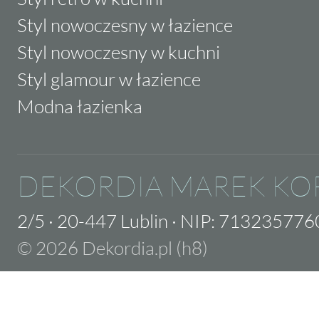
Styl nowoczesny w łazience
Styl nowoczesny w kuchni
Styl glamour w łazience
Modna łazienka
DEKORDIA MAREK KO
2/5
·
20-447 Lublin
·
NIP: 713235776
© 2026 Dekordia.pl (h8)