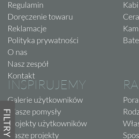
Regulamin
Kabi
Doręczenie towaru
Cera
Reklamacje
Kam
Polityka prywatności
Bate
O nas
Nasz zespół
Kontakt
INSPIRUJEMY
RA
Galerie użytkowników
Pora
Wasze pomysły
Rodz
FILTRY
Projekty użytkowników
Właś
Nasze projekty
Spos