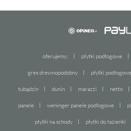
oferujemy:
płytki podłogowe
gres drewnopodobny
płytki podłogo
tubądzin
dunin
marazzi
netto
panele
weninger panele podłogowe
p
płytki na schody
płytki do łazienki