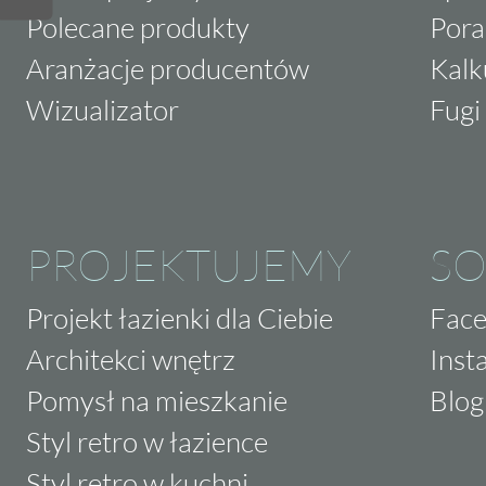
Polecane produkty
Pora
Aranżacje producentów
Kalk
Wizualizator
Fugi 
PROJEKTUJEMY
SO
Projekt łazienki dla Ciebie
Fac
Architekci wnętrz
Inst
Pomysł na mieszkanie
Blog
Styl retro w łazience
Styl retro w kuchni