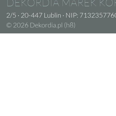
DEKORDIA MAREK KO
2/5
·
20-447 Lublin
·
NIP: 713235776
© 2026 Dekordia.pl (h8)