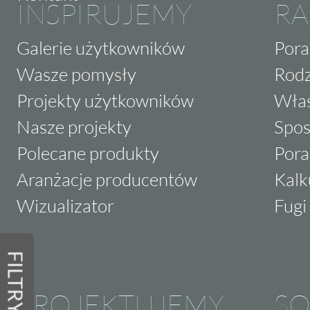
INSPIRUJEMY
RA
Galerie użytkowników
Pora
Wasze pomysły
Rodz
Projekty użytkowników
Właś
Nasze projekty
Spos
Polecane produkty
Pora
Aranżacje producentów
Kalk
Wizualizator
Fugi 
FILTRY
PROJEKTUJEMY
SO