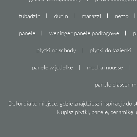
Kolekcja oferuje uniwersalne odcienie szaroś
tubądzin
dunin
marazzi
netto
komponują się z różnorodnymi stylami wnęt
właściwości takie jak mrozoodporność, anty
panele
weninger panele podłogowe
p
wysoka odporność na ścieranie (klasa 4) cz
płytki na schody
płytki do łazienki
praktycznym wyborem dla wymagających u
panele w jodełkę
mocha mousse
panele classen m
Dekordia to miejsce, gdzie znajdziesz inspiracje do 
Kupisz płytki, panele, ceramikę, g