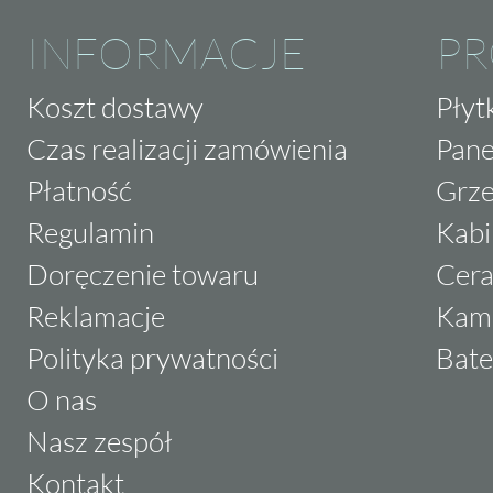
INFORMACJE
P
Koszt dostawy
Płyt
Czas realizacji zamówienia
Pane
Płatność
Grze
Regulamin
Kabi
Doręczenie towaru
Cera
Reklamacje
Kam
Polityka prywatności
Bate
O nas
Nasz zespół
Kontakt