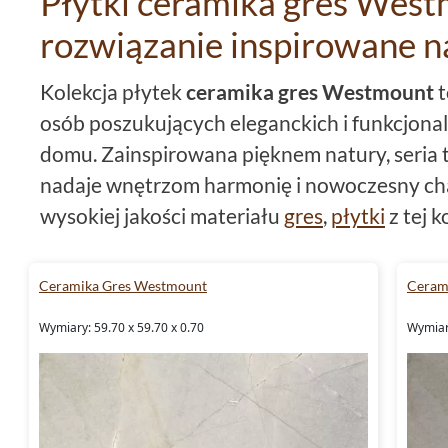
Płytki ceramika gres West
rozwiązanie inspirowane n
Kolekcja płytek
ceramika gres Westmount
t
osób poszukujących eleganckich i funkcjona
domu. Zainspirowana pięknem natury, seria t
nadaje wnętrzom harmonię i nowoczesny cha
wysokiej jakości materiału
gres
,
płytki
z tej 
zarówno w minimalistycznych, jak i klasyczn
Ceramika Gres Westmount
Ceram
Dominujące w kolekcji odcienie szarości i b
elegancji. Płytki w formacie
59,7x59,7
o kwad
Wymiary: 59.70 x 59.70 x 0.70
Wymiary
się znakomicie w każdej przestrzeni, a ich
ma
naturalny charakter inspirowany strukturą ka
Westmount spełnia wymagania użytkowe dzi