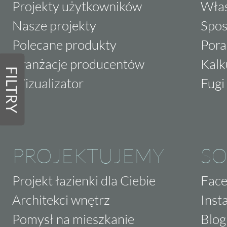
Projekty użytkowników
Właś
Nasze projekty
Spos
Polecane produkty
Pora
Aranżacje producentów
Kalk
FILTRY
Wizualizator
Fugi 
PROJEKTUJEMY
SO
Projekt łazienki dla Ciebie
Fac
Architekci wnętrz
Inst
Pomysł na mieszkanie
Blog