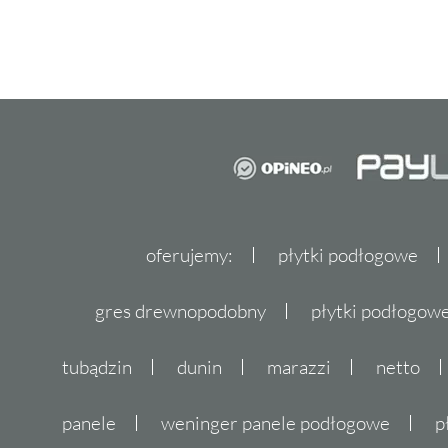
oferujemy:
płytki podłogowe
gres drewnopodobny
płytki podłogo
tubądzin
dunin
marazzi
netto
panele
weninger panele podłogowe
p