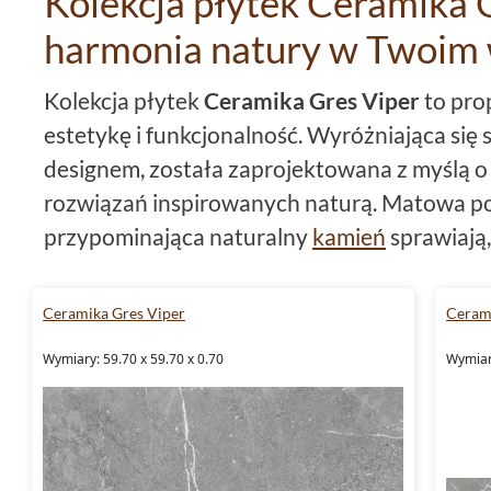
Kolekcja płytek Ceramika G
harmonia natury w Twoim
Kolekcja płytek
Ceramika Gres Viper
to prop
estetykę i funkcjonalność. Wyróżniająca s
designem, została zaprojektowana z myślą 
rozwiązań inspirowanych naturą. Matowa po
przypominająca naturalny
kamień
sprawiają
elegancji i wyjątkowego charakteru. Dominu
komponuje się z różnymi stylami aranżacyjn
Ceramika Gres Viper
Ceram
industrialne. W tej kolekcji znajdziemy dwa 
Wymiary: 59.70 x 59.70 x 0.70
Wymiary
59,7x59,7
oraz płytki 59,7x119,7, które poz
oryginalnych układów na powierzchni.
Wyjątkowe właściwości techni