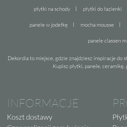
płytki na schody
płytki do łazienki
panele w jodełkę
mocha mousse
panele classen m
Dekordia to miejsce, gdzie znajdziesz inspiracje do 
Kupisz płytki, panele, ceramikę, g
INFORMACJE
P
Koszt dostawy
Płyt