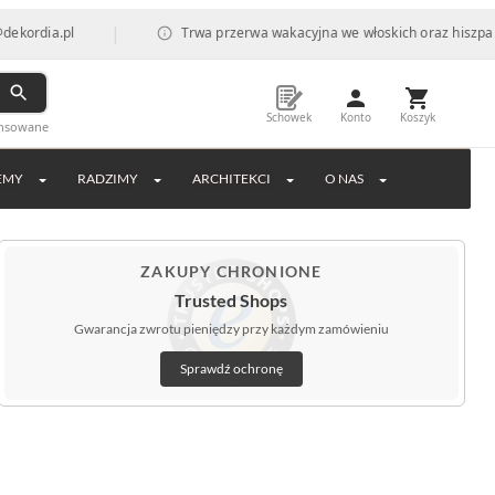
|
.pl
Trwa przerwa wakacyjna we włoskich oraz hiszpańskich fa
Schowek
Konto
Koszyk
ansowane
EMY
RADZIMY
ARCHITEKCI
O NAS
ZAKUPY CHRONIONE
Trusted Shops
Gwarancja zwrotu pieniędzy przy każdym zamówieniu
Sprawdź ochronę