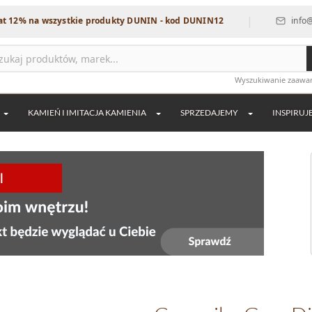
|
a wszystkie produkty DUNIN - kod DUNIN12
info@dekordia
Wyszukiwanie zaaw
KAMIEŃ I IMITACJA KAMIENIA
SPRZEDAJEMY
INSPIRUJ