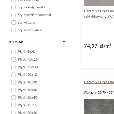
Styl skandynawski
Ceramika Gres Dio
Styl śródziemnomorski
rektyfikowany 59.
Styl vintage
Styl wiktoriański
ROZMIAR
74,97 zł/m²
Płytki 5x20
Płytki 7,5x15
Płytki 7,5x30
Płytki 10x10
Ceramika Gres Dio
Płytki 10x20
Płytki 10x30
Wymiary: 59.70 x 59.
Płytki 10x40
Płytki 15x15
Płytki 20x20