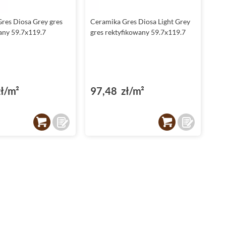
narażonych na kontakt z wilgocią, takich jak łazienki czy
kuchnie. Dzięki temu możesz cieszyć się nie tylko pięknem,
res Diosa Grey gres
Ceramika Gres Diosa Light Grey
ale także komfortem użytkowania na co dzień.
any 59.7x119.7
gres rektyfikowany 59.7x119.7
Płytki do łazienki - praktyczność i styl
Płytki Ceramika Gres Diosa to doskonały wybór
do łazienki
.
Ich mrozoodporność i antypoślizgowa powierzchnia R10
gwarantują bezpieczeństwo oraz trwałość w trudnych
ł/m²
97,48 zł/m²
warunkach wilgotnościowych. Inspirowana naturą struktura
kamienia i elegancki szary odcień sprawiają, że przestrzeń
łazienkowa staje się miejscem relaksu i estetycznej harmonii.
Dzięki różnorodnym formatom - 59,7x59,7 oraz 59,7x119,7,
można z łatwością dostosować układ płytek do wymiarów
wnętrza, tworząc zarówno klasyczne, jak i nowoczesne
aranżacje.
Płytki do kuchni - trwałość i elegancja
Kuchnia to miejsce, gdzie trwałość materiałów jest kluczowa,
a
Ceramika Gres płytki
Diosa spełniają te wymagania w
każdym calu. Wysoka odporność na ścieranie (klasa 3 i 4)