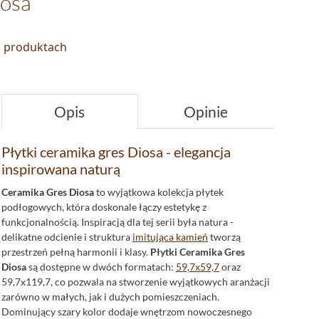
iosa
o produktach
Opis
Opinie
Płytki ceramika gres Diosa - elegancja
inspirowana naturą
Ceramika Gres Diosa
to wyjątkowa kolekcja płytek
podłogowych, która doskonale łączy estetykę z
funkcjonalnością. Inspiracją dla tej serii była natura -
delikatne odcienie i struktura
imitująca kamień
tworzą
przestrzeń pełną harmonii i klasy.
Płytki Ceramika Gres
Diosa
są dostępne w dwóch formatach:
59,7x59,7
oraz
59,7x119,7, co pozwala na stworzenie wyjątkowych aranżacji
zarówno w małych, jak i dużych pomieszczeniach.
Dominujący szary kolor dodaje wnętrzom nowoczesnego