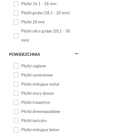
Płytki 16,1 - 18 mm
Płytki 120x60
Płytki grube (18,1 - 20 mm)
Płytki 75x75
Płytki 20 mm
Płytki 80x80
Płytki ultra grube (20,1 - 30
Płytki 90x90
mm)
Płytki 120x120
Płytki małe
POWIERZCHNIA
Płytki duże
Płytki ceglane
Płytki wielkoformatowe
Płytki cementowe
Płytki imitujące metal
Płytki stary dywan
Płytki trawertyn
Płytki drewnopodobne
Płytki lastryko
Płytki imitujące beton