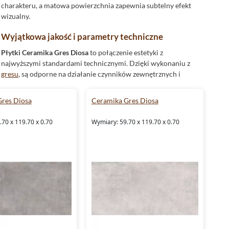
charakteru, a matowa powierzchnia zapewnia subtelny efekt
wizualny.
Wyjątkowa jakość i parametry techniczne
Płytki Ceramika Gres Diosa
to połączenie estetyki z
najwyższymi standardami technicznymi. Dzięki wykonaniu z
gresu
, są odporne na działanie czynników zewnętrznych i
doskonale sprawdzają się w różnych warunkach. Ich
rektyfikowane krawędzie umożliwiają precyzyjne układanie z
res Diosa
Ceramika Gres Diosa
minimalną fugą, co przekłada się na spójny i elegancki efekt
wizualny. Dodatkowo, kolekcja Diosa charakteryzuje się
70 x 119.70 x 0.70
Wymiary: 59.70 x 119.70 x 0.70
mrozoodpornością, co czyni ją idealnym wyborem także do
przestrzeni zewnętrznych. Klasy 3 i 4 odporności na ścieranie
zapewniają trwałość, nawet w intensywnie użytkowanych
miejscach.
Bezpieczeństwo dzięki antypoślizgowej powierzchni
Kolekcja Diosa została zaprojektowana z myślą o
bezpieczeństwie użytkowników.
Płytki
Ceramika Gres Diosa
posiadają antypoślizgową powierzchnię klasy R10, co
sprawia, że doskonale sprawdzają się w przestrzeniach