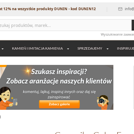
|
a wszystkie produkty DUNIN - kod DUNIN12
info@dekordia
Wyszukiwanie zaaw
KAMIEŃ I IMITACJA KAMIENIA
SPRZEDAJEMY
INSPIRUJ
d