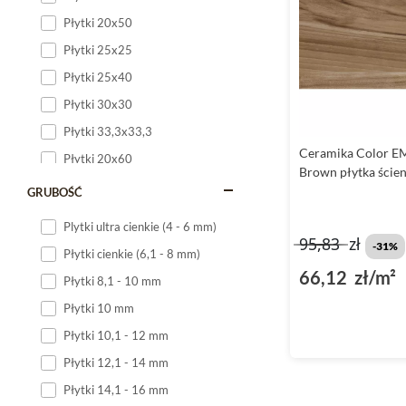
Płytki 20x50
Płytki 25x25
Płytki 25x40
Płytki 30x30
Płytki 33,3x33,3
Ceramika Color 
Płytki 20x60
Brown płytka ście
Płytki 20x120
GRUBOŚĆ
Płytki 25x60
Plytki ultra cienkie (4 - 6 mm)
95,83
zł
Płytki 25x75
-31%
Płytki cienkie (6,1 - 8 mm)
Płytki 30x60
66,12 zł/m²
Płytki 8,1 - 10 mm
Płytki 30x90
Płytki 10 mm
Płytki 30x120
Płytki 10,1 - 12 mm
Płytki 40x120
Płytki 12,1 - 14 mm
Płytki 45x45
Płytki 14,1 - 16 mm
Płytki 60x60