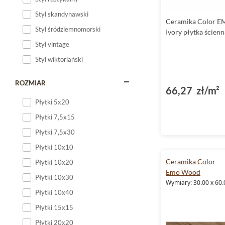
Styl skandynawski
Ceramika Color 
Styl śródziemnomorski
Ivory płytka ścien
Styl vintage
Styl wiktoriański
ROZMIAR
66,27 zł/m²
Płytki 5x20
Płytki 7,5x15
Płytki 7,5x30
Płytki 10x10
Ceramika Color
Płytki 10x20
Emo Wood
Płytki 10x30
Wymiary: 30.00 x 60.
Płytki 10x40
Płytki 15x15
Płytki 20x20