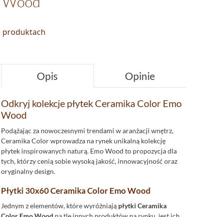
o Wood
o produktach
Opis
Opinie
Odkryj kolekcje płytek Ceramika Color Emo
Wood
Podążając za nowoczesnymi trendami w aranżacji wnętrz,
Ceramika Color wprowadza na rynek unikalną kolekcję
płytek inspirowanych naturą. Emo Wood to propozycja dla
tych, którzy cenią sobie wysoką jakość, innowacyjność oraz
oryginalny design.
Płytki 30x60 Ceramika Color Emo Wood
Jednym z elementów, które wyróżniają
płytki Ceramika
Color Emo Wood
na tle innych produktów na rynku, jest ich