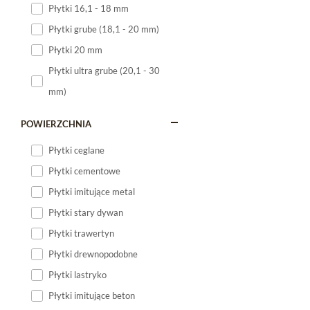
Płytki 16,1 - 18 mm
Płytki 120x60
Płytki grube (18,1 - 20 mm)
Płytki 75x75
Płytki 20 mm
Płytki 80x80
Płytki ultra grube (20,1 - 30
Płytki 90x90
mm)
Płytki 120x120
Płytki małe
POWIERZCHNIA
Płytki duże
Płytki ceglane
Płytki wielkoformatowe
Płytki cementowe
Płytki imitujące metal
Płytki stary dywan
Płytki trawertyn
Płytki drewnopodobne
Płytki lastryko
Płytki imitujące beton