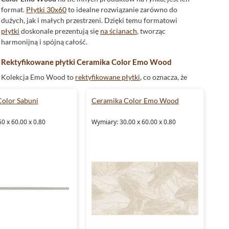
format.
Płytki 30x60
to idealne rozwiązanie zarówno do
dużych, jak i małych przestrzeni. Dzięki temu formatowi
płytki
doskonale prezentują się
na ścianach
, tworząc
harmonijną i spójną całość.
Rektyfikowane płytki Ceramika Color Emo Wood
Kolekcja Emo Wood to
rektyfikowane płytki
, co oznacza, że
ich krawędzie są idealnie proste. Dzięki temu możliwe jest
układanie płytek z minimalnymi fugami, co tworzy efekt
olor Sabuni
Ceramika Color Emo Wood
jednolitej powierzchni. To rozwiązanie szczególnie cenione
jest przez miłośników nowoczesnego designu.
0 x 60.00 x 0.80
Wymiary: 30.00 x 60.00 x 0.80
Glazura Ceramika Color Emo Wood
Płytki Ceramika Color Emo Wood
wykonane są z glazury, co
gwarantuje ich długowieczność i odporność na różnego
rodzaju uszkodzenia. To sprawia, że są one doskonałym
wyborem do każdego rodzaju pomieszczenia, w tym również
tych o zwiększonej wilgotności.
Dekor w kolekcji Emo Wood