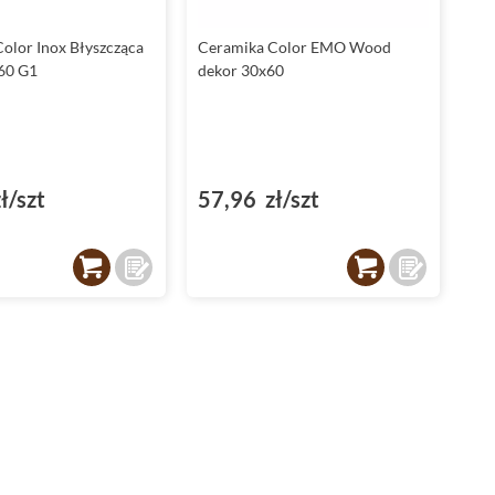
Ceramika Color płytki
Emo Wood zawierają elementy
dekoracyjne
, które umożliwiają tworzenie spójnych i
olor Inox Błyszcząca
Ceramika Color EMO Wood
harmonijnych aranżacji przestrzeni. Dekor dostępny w
x60 G1
dekor 30x60
kolekcji doskonale komponuje się z płytkami, podkreślając
ich naturalny charakter.
Płytki ścienne Ceramika Color Emo Wood
Ceramika Color Emo Wood
to przede wszystkim kolekcja
ł/szt
57,96 zł/szt
płytek ściennych. Doskonale sprawdza się w każdym
pomieszczeniu, gdzie liczy się estetyka i funkcjonalność.
Błyszczące płytki Emo Wood
Wykończenie powierzchni płytek z kolekcji Emo Wood to
błyszcząca glazura
. Dodaje ona elegancji i blasku każdemu
pomieszczeniu, w którym zostaną użyte.
Płytki z naturą w tle
Struktura płytki z kolekcji Emo Wood to natura i drewno. To
połączenie sprawia, że płytki te idealnie wpisują się w
najnowsze trendy w designie wnętrz.