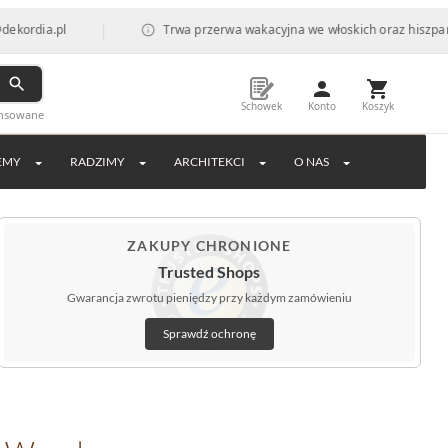
|
.pl
Trwa przerwa wakacyjna we włoskich oraz hiszpańskich fa
Schowek
Konto
Koszyk
ansowane
EMY
RADZIMY
ARCHITEKCI
O NAS
ZAKUPY CHRONIONE
Trusted Shops
Gwarancja zwrotu pieniędzy przy każdym zamówieniu
Sprawdź ochronę