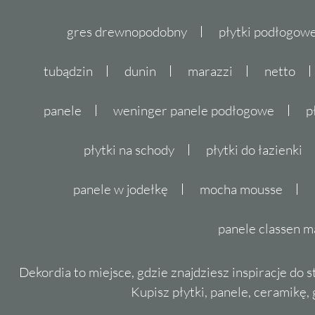
gres drewnopodobny
płytki podłogo
tubądzin
dunin
marazzi
netto
panele
weninger panele podłogowe
p
płytki na schody
płytki do łazienki
panele w jodełkę
mocha mousse
panele classen m
Dekordia to miejsce, gdzie znajdziesz inspiracje do 
Kupisz płytki, panele, ceramikę, g