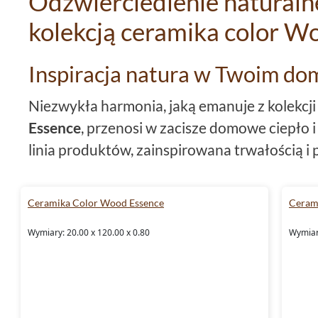
Odzwierciedlenie naturaln
kolekcją ceramika color W
Inspiracja natura w Twoim do
Niezwykła harmonia, jaką emanuje z kolekcj
Essence
, przenosi w zacisze domowe ciepło i
linia produktów, zainspirowana trwałością 
Twoich wnętrz niepowtarzalny charakter. K
wykończeniem
matowym
i dokładnie odwzo
Ceramika Color Wood Essence
Ceram
stanowi doskonałe dopełnienie zarówno nowo
Wymiary: 20.00 x 120.00 x 0.80
Wymiary
klasycznych aranżacji.
Wytrzymałość spotyka elegan
Kolekcja płytek podłogowych oraz ścienny