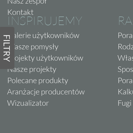
Nasz zespół
Kontakt
INSPIRUJEMY
RA
Galerie użytkowników
Pora
FILTRY
Wasze pomysły
Rodz
Projekty użytkowników
Właś
Nasze projekty
Spos
Polecane produkty
Pora
Aranżacje producentów
Kalk
Wizualizator
Fugi 