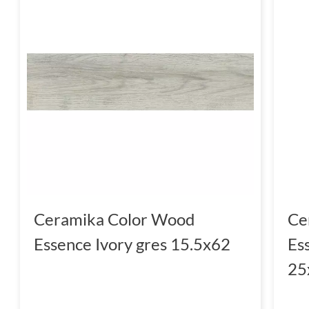
swoje wymarzone wnętrze już dziś.
Ceramika Color Wood
Ce
Essence Ivory gres 15.5x62
Es
25