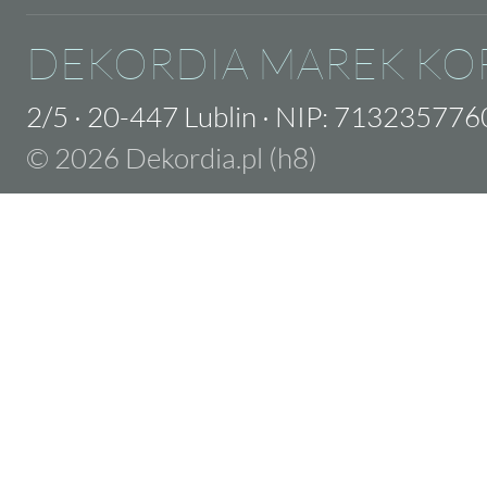
DEKORDIA MAREK KO
2/5
·
20-447 Lublin
·
NIP: 713235776
© 2026 Dekordia.pl (h8)