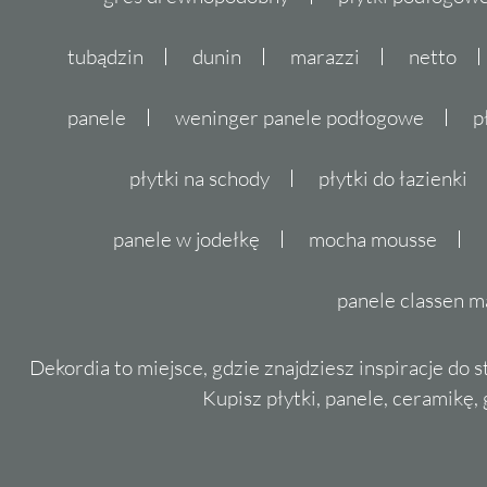
tubądzin
dunin
marazzi
netto
panele
weninger panele podłogowe
p
płytki na schody
płytki do łazienki
panele w jodełkę
mocha mousse
panele classen m
Dekordia to miejsce, gdzie znajdziesz inspiracje do 
Kupisz płytki, panele, ceramikę, g