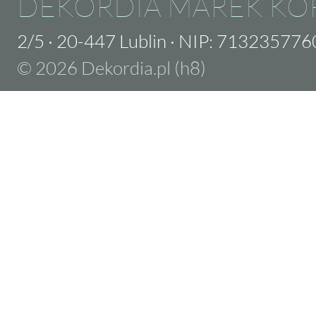
DEKORDIA MAREK KO
2/5
·
20-447 Lublin
·
NIP: 713235776
© 2026 Dekordia.pl (h8)