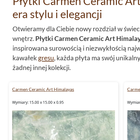
Płytki Carmen Ceramic Ar
era stylu i elegancji
Otwieramy dla Ciebie nowy rozdział w świeci
wnętrz.
Płytki Carmen Ceramic Art Himala
inspirowana surowością i niezwykłością naj
kawałek
gresu
, każda płyta ma swój unikaln
żadnej innej kolekcji.
Płytki 15x15 - nowy format el
Carmen Ceramic Art Himalayas
Carme
Płytki Carmen Ceramic Art Himalayas
to p
Wymiary: 15.00 x 15.00 x 0.95
Wymiary
format -
płytki 15x15
. To kompaktowe wymia
twórczą zabawę formą i przestrzenią. Taki f
dużych przestrzeniach, jak i tych nieco mni
charakteru.