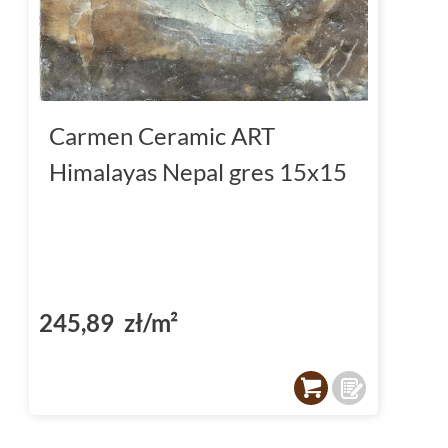
doskonały wybór
na taras
lub balkon. Dzięki
wytrzymałości są idealnym rozwiązaniem na
niepowtarzalny klimat, wprowadzając do prz
surowości i naturalności charakterystycznej
Carmen Ceramic ART
Zapraszamy do odwiedzenia naszej strony De
Himalayas Nepal gres 15x15
Państwo pełną ofertę płytek Carmen Ceramic
innych kolekcji inspirowanych najnowszymi 
245,89 zł/m²