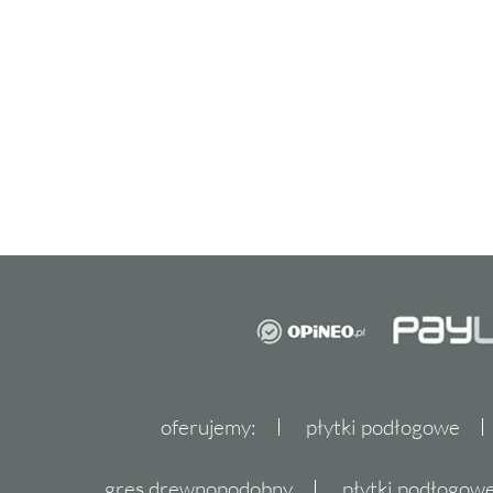
oferujemy:
płytki podłogowe
gres drewnopodobny
płytki podłogo