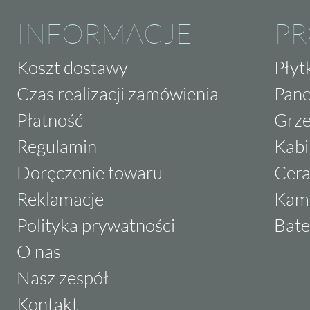
INFORMACJE
P
Koszt dostawy
Płyt
Czas realizacji zamówienia
Pane
Płatność
Grze
Regulamin
Kabi
Doręczenie towaru
Cera
Reklamacje
Kam
Polityka prywatności
Bate
O nas
Nasz zespół
Kontakt