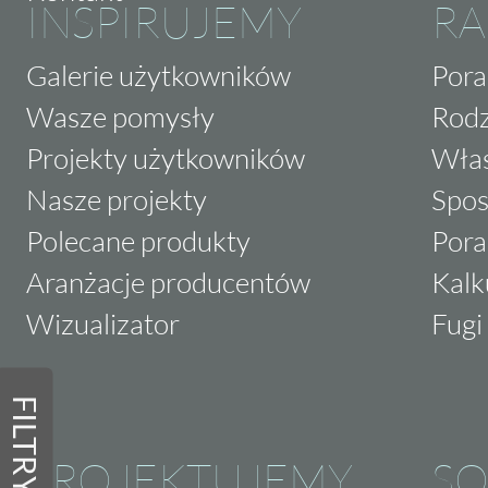
INSPIRUJEMY
RA
Galerie użytkowników
Pora
Wasze pomysły
Rodz
Projekty użytkowników
Właś
Nasze projekty
Spos
Polecane produkty
Pora
Aranżacje producentów
Kalk
Wizualizator
Fugi 
FILTRY
PROJEKTUJEMY
SO