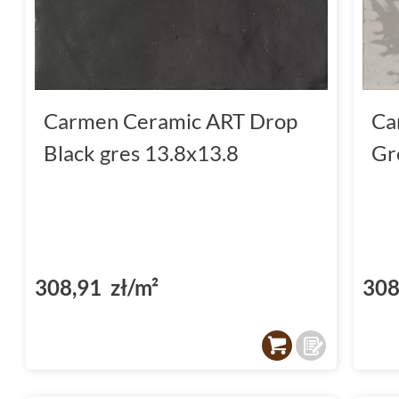
Nie czekaj! Odkryj piękno i elegancję płytek
Sprawdź naszą ofertę i przekonaj się, jak wiel
kolekcja. Zadbaj o swoje wnętrza z Dekordia.
Carmen Ceramic ART Drop
Ca
Black gres 13.8x13.8
Gr
308,91 zł/m²
308