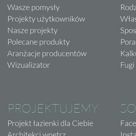
Wasze pomysły
Rodz
Projekty użytkowników
Właś
Nasze projekty
Spos
Polecane produkty
Pora
Aranżacje producentów
Kalk
Wizualizator
Fugi 
PROJEKTUJEMY
SO
Projekt łazienki dla Ciebie
Fac
Architekci wnętrz
Inst