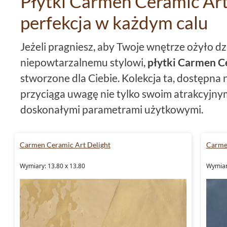
Płytki Carmen Ceramic Art 
perfekcja w każdym calu
Jeżeli pragniesz, aby Twoje wnętrze ożyło dzi
niepowtarzalnemu stylowi,
płytki Carmen C
stworzone dla Ciebie. Kolekcja ta, dostępna n
przyciąga uwagę nie tylko swoim atrakcyjny
doskonałymi parametrami użytkowymi.
Różnorodność formatów i kol
Carmen Ceramic Art Delight
Carme
Płytki
13,8x13,8 są niewielkie, ale za to jaka 
Wymiary: 13.80 x 13.80
Wymiar
formatowi możemy tworzyć ciekawe układy
Carmen Ceramic Art płytki
Delight oferują 
kolorystyczną. Do wyboru mamy
płytki czar