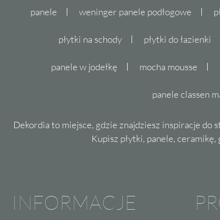
panele
weninger panele podłogowe
p
płytki na schody
płytki do łazienki
panele w jodełkę
mocha mousse
panele classen m
Dekordia to miejsce, gdzie znajdziesz inspiracje do 
Kupisz płytki, panele, ceramikę, g
INFORMACJE
P