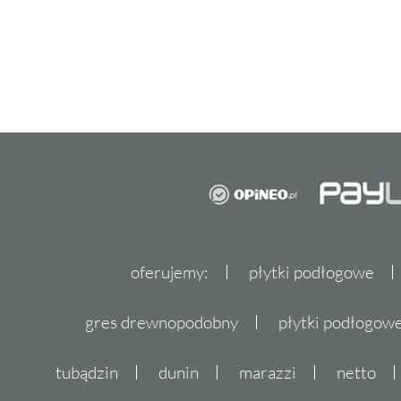
oferujemy:
płytki podłogowe
gres drewnopodobny
płytki podłogo
tubądzin
dunin
marazzi
netto