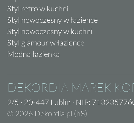
Styl retro w kuchni
Styl nowoczesny w łazience
Styl nowoczesny w kuchni
Styl glamour w łazience
Modna łazienka
DEKORDIA MAREK KO
2/5
·
20-447 Lublin
·
NIP: 713235776
© 2026 Dekordia.pl (h8)