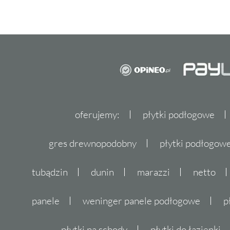
oferujemy:
płytki podłogowe
gres drewnopodobny
płytki podłogo
tubądzin
dunin
marazzi
netto
panele
weninger panele podłogowe
p
płytki na schody
płytki do łazienki