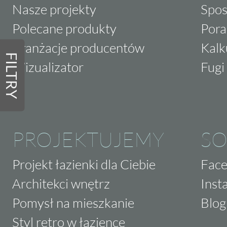
Nasze projekty
Spos
Polecane produkty
Pora
Aranżacje producentów
Kalk
FILTRY
Wizualizator
Fugi 
PROJEKTUJEMY
SO
Projekt łazienki dla Ciebie
Fac
Architekci wnętrz
Inst
Pomysł na mieszkanie
Blog
Styl retro w łazience