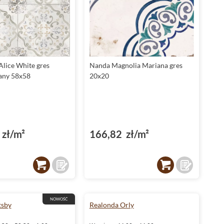
Alice White gres
Nanda Magnolia Mariana gres
any 58x58
20x20
zł/m²
166,82 zł/m²
NOWOŚĆ
tsby
Realonda Orly