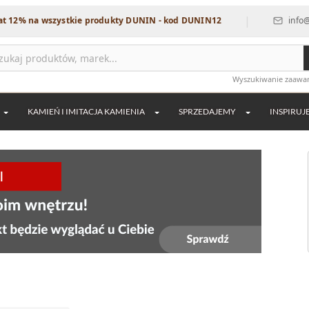
|
wszystkie produkty DUNIN - kod DUNIN12
info@dekordia.p
Wyszukiwanie zaaw
KAMIEŃ I IMITACJA KAMIENIA
SPRZEDAJEMY
INSPIRUJ