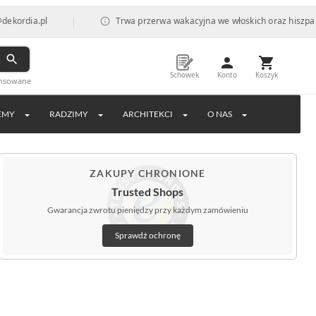
|
l
Trwa przerwa wakacyjna we włoskich oraz hiszpańskich fabr
Schowek
Konto
Koszyk
ansowane
EMY
RADZIMY
ARCHITEKCI
O NAS
ZAKUPY CHRONIONE
Trusted Shops
Gwarancja zwrotu pieniędzy przy każdym zamówieniu
Sprawdź ochronę