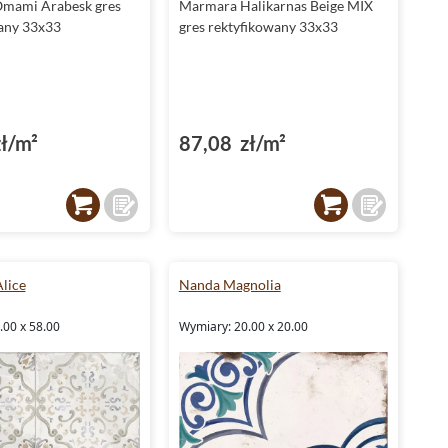
mami Arabesk gres
Marmara Halikarnas Beige MIX
any 33x33
gres rektyfikowany 33x33
ł/m²
87,08 zł/m²
Alice
Nanda Magnolia
.00 x 58.00
Wymiary: 20.00 x 20.00