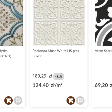
łytka
Realonda Muse White LIS gres
Atem Scarl
(38161)
33x33
180,29
zł
-31%
²
124,40 zł/m²
69,20 z