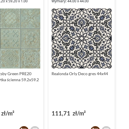
20 x 59.20 x 1.00
Wymiary: 44.00 x 44.00
tsby Green PRE20
Realonda Orly Deco gres 44x44
ytka ścienna 59.2x59.2
zł/m²
111,71 zł/m²