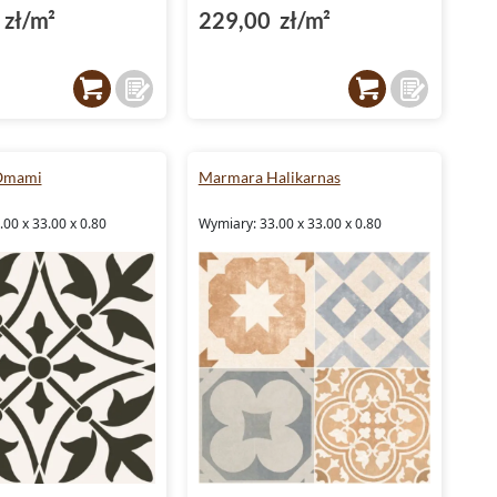
zł/m²
229,00 zł/m²
Omami
Marmara Halikarnas
00 x 33.00 x 0.80
Wymiary: 33.00 x 33.00 x 0.80