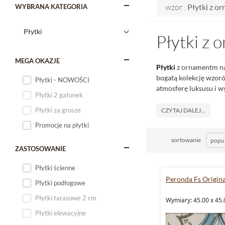
wzor :
Płytki z 
WYBRANA KATEGORIA
Płytki z
MEGA OKAZJE
Płytki
z ornamentm na
bogatą kolekcję wzor
Płytki - NOWOŚCI
atmosferę luksusu i 
Płytki 2 gatunek
Płytki za grosze
CZYTAJ DALEJ...
Promocje na płytki
sortowanie
ZASTOSOWANIE
Płytki ścienne
Peronda Fs Origina
Płytki podłogowe
Płytki tarasowe 2 cm
Wymiary: 45.00 x 45.
Płytki elewacyjne