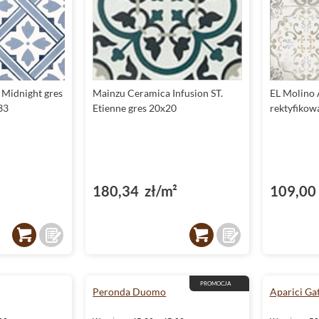
Midnight gres
Mainzu Ceramica Infusion ST.
EL Molino 
33
Etienne gres 20x20
rektyfikow
180,34 zł/m²
109,00 
PROMOCJA
Peronda Duomo
Aparici Ga