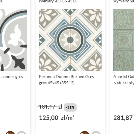
00
Wymiary: 45.00 x 45.00
Wymiary: 59.
Leander gres
Peronda Duomo Borneo Grey
Aparici Ga
gres 45x45 (35512)
Natural pł
181,17
zł
-31%
²
125,00 zł/m²
281,87 