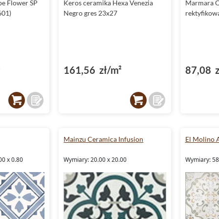
pe Flower SP
Keros ceramika Hexa Venezia
Marmara O
601)
Negro gres 23x27
rektyfikow
²
161,56 zł/m²
87,08 z
Mainzu Ceramica Infusion
El Molino 
00 x 0.80
Wymiary: 20.00 x 20.00
Wymiary: 58