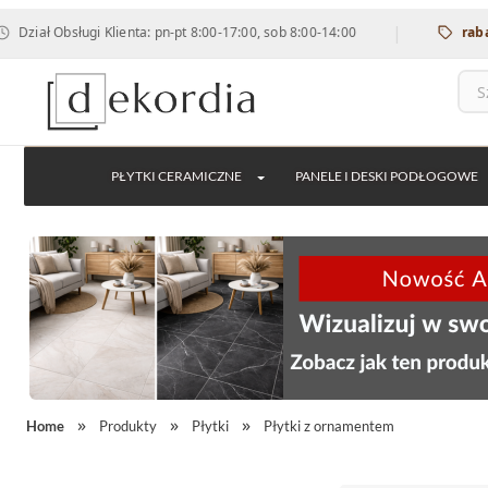
|
sługi Klienta: pn-pt 8:00-17:00, sob 8:00-14:00
rabat 12% na 
PŁYTKI CERAMICZNE
PANELE I DESKI PODŁOGOWE
Home
Produkty
Płytki
Płytki z ornamentem