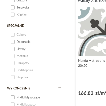
Glazura
Wymiary: 20.00 x 20.
Terakota
Klinkier
SPECJALNE
Cokoły
Dekoracje
Listwy
Mozaika
Nanda Metropolis 
Parapety
20x20
Podstopnice
Stopnice
WYKOŃCZENIE
166,82 zł/m
Płytki błyszczące
Płytki lappato