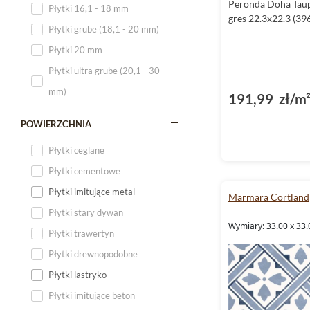
Peronda Doha Tau
Płytki 16,1 - 18 mm
gres 22.3x22.3 (39
Płytki 120x60
Płytki grube (18,1 - 20 mm)
Płytki 75x75
Płytki 20 mm
Płytki 80x80
Płytki ultra grube (20,1 - 30
Płytki 90x90
mm)
191,99 zł/m
Płytki 120x120
Płytki małe
POWIERZCHNIA
Płytki duże
Płytki ceglane
Płytki wielkoformatowe
Płytki cementowe
Płytki imitujące metal
Marmara Cortland
Płytki stary dywan
Wymiary: 33.00 x 33.
Płytki trawertyn
Płytki drewnopodobne
Płytki lastryko
Płytki imitujące beton