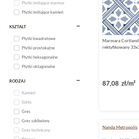
Płytki imitujące marmur
Płytki imitujące kamień
KSZTALT
Płytki kwadratowe
Marmara Cortland 
rektyfikowany 33x
Płytki prostokątne
Płytki heksagonalne
Płytki oktagonalne
RODZAJ
87,08 zł/m²
Kamień
Szkło
Gres
Gres szkliwiony
Nanda Metropolis
Gres techniczny