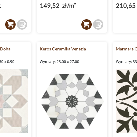
t
149,52 zł/m²
210,65 
 Doha
Keros Ceramika Venezia
Marmara 
30 x 0.90
Wymiary: 23.00 x 27.00
Wymiary: 33.