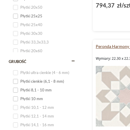
794,37 zł/sz
Płytki 20x50
Płytki 25x25
Płytki 25x40
Płytki 30x30
Płytki 33,3x33,3
Peronda Harmony
Płytki 20x60
Wymiary: 22.30 x 22.
Płytki 20x120
GRUBOŚĆ
Płytki 25x60
Plytki ultra cienkie (4 - 6 mm)
Płytki 25x75
Płytki cienkie (6,1 - 8 mm)
Płytki 30x60
Płytki 8,1 - 10 mm
Płytki 30x90
Płytki 10 mm
Płytki 30x120
Płytki 10,1 - 12 mm
Płytki 40x120
Płytki 12,1 - 14 mm
Płytki 45x45
Płytki 14,1 - 16 mm
Płytki 60x60