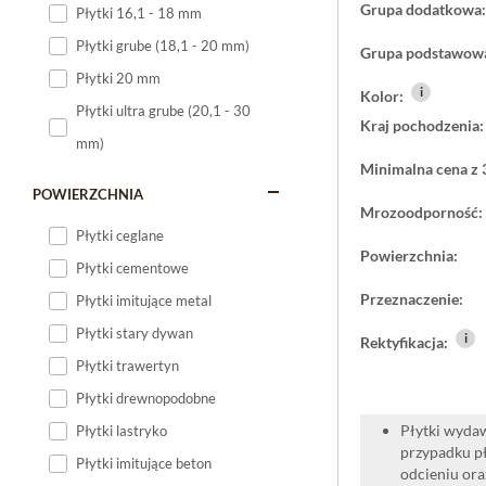
Grupa dodatkowa:
Płytki 16,1 - 18 mm
Płytki 120x60
Płytki grube (18,1 - 20 mm)
Grupa podstawow
Płytki 75x75
Płytki 20 mm
i
Płytki 80x80
Kolor:
Płytki ultra grube (20,1 - 30
Kraj pochodzenia:
Płytki 90x90
mm)
Płytki 120x120
Minimalna cena z 
Płytki małe
POWIERZCHNIA
Mrozoodporność:
Płytki duże
Płytki ceglane
Powierzchnia:
Płytki wielkoformatowe
Płytki cementowe
Przeznaczenie:
Płytki imitujące metal
Płytki stary dywan
i
Rektyfikacja:
Płytki trawertyn
Płytki drewnopodobne
Płytki wydaw
Płytki lastryko
przypadku pł
Płytki imitujące beton
odcieniu oraz