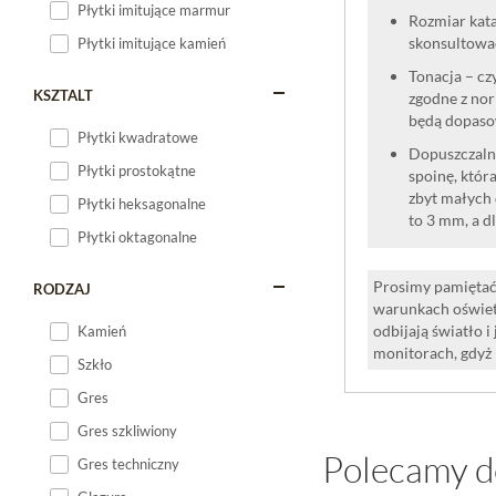
Płytki imitujące marmur
Rozmiar kata
skonsultować
Płytki imitujące kamień
Tonacja – cz
KSZTALT
zgodne z nor
będą dopaso
Płytki kwadratowe
Dopuszczalne
Płytki prostokątne
spoinę, która
zbyt małych 
Płytki heksagonalne
to 3 mm, a d
Płytki oktagonalne
Prosimy pamiętać,
RODZAJ
warunkach oświet
odbijają światło 
Kamień
monitorach, gdyż
Szkło
Gres
Gres szkliwiony
Polecamy d
Gres techniczny