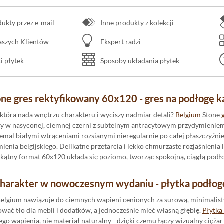
kty przez e-mail
Inne produkty z kolekcji
naszych Klientów
Ekspert radzi
 płytek
Sposoby układania płytek
ne gres rektyfikowany 60x120 - gres na podłogę k
 która nada wnętrzu charakteru i wyciszy nadmiar detali?
Belgium
Stone
 w nasyconej, ciemnej czerni z subtelnym antracytowym przydymieniem
iemal białymi wtrąceniami rozsianymi nieregularnie po całej płaszczyźn
ienia belgijskiego. Delikatne przetarcia i lekko chmurzaste rozjaśnienia 
okątny format 60x120 układa się poziomo, tworząc spokojną, ciągłą pod
harakter w nowoczesnym wydaniu - płytka podło
Belgium nawiązuje do ciemnych wapieni cenionych za surową, minimalisty
ać tło dla mebli i dodatków, a jednocześnie mieć własną głębię.
Płytka
go wapienia, nie materiał naturalny - dzięki czemu łączy wizualny ciężar