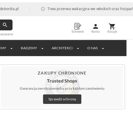
|
pl
Trwa przerwa wakacyjna we włoskich oraz hiszpańskich fab
Schowek
Konto
Koszyk
ansowane
EMY
RADZIMY
ARCHITEKCI
O NAS
ZAKUPY CHRONIONE
Trusted Shops
Gwarancja zwrotu pieniędzy przy każdym zamówieniu
Sprawdź ochronę