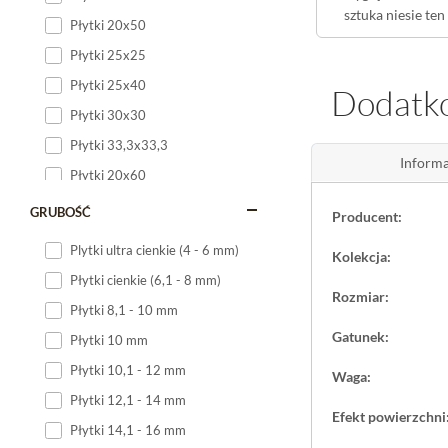
sztuka niesie ten
Płytki 20x50
Płytki 25x25
Wielki form
Płytki 25x40
Dodatko
Duży,
wielkofor
Płytki 30x30
pomieszczenie - 
kamieniopodob
Płytki 33,3x33,3
Informa
Płytki 20x60
Belgium Sto
Płytki 20x120
GRUBOŚĆ
Producent:
Płytka
jest prze
Płytki 25x60
spajając strefę
Plytki ultra cienkie (4 - 6 mm)
Kolekcja:
Płytki 25x75
podłogi surowej 
Płytki cienkie (6,1 - 8 mm)
Płytki 30x60
Rozmiar:
Płytki 8,1 - 10 mm
Płytki 30x90
Gatunek:
Płytki 10 mm
Płytki 30x120
Płytki 10,1 - 12 mm
Waga:
Płytki 40x120
Płytki 12,1 - 14 mm
Płytki 45x45
Efekt powierzchni
Płytki 14,1 - 16 mm
Płytki 60x60