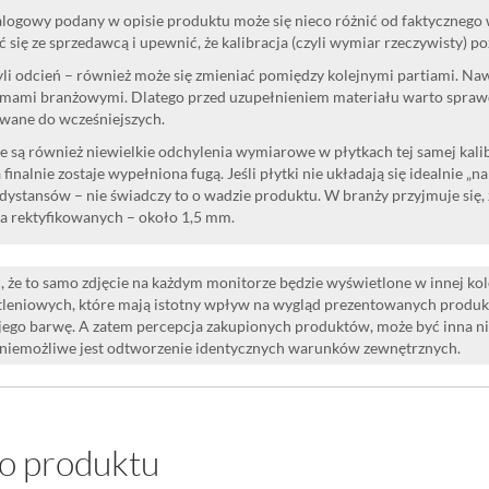
logowy podany w opisie produktu może się nieco różnić od faktycznego
 się ze sprzedawcą i upewnić, że kalibracja (czyli wymiar rzeczywisty) p
yli odcień – również może się zmieniać pomiędzy kolejnymi partiami. Na
mami branżowymi. Dlatego przed uzupełnieniem materiału warto sprawdzi
wane do wcześniejszych.
 są również niewielkie odchylenia wymiarowe w płytkach tej samej kalibr
 finalnie zostaje wypełniona fugą. Jeśli płytki nie układają się idealnie „n
dystansów – nie świadczy to o wadzie produktu. W branży przyjmuje się, 
la rektyfikowanych – około 1,5 mm.
 że to samo zdjęcie na każdym monitorze będzie wyświetlone w innej ko
leniowych, które mają istotny wpływ na wygląd prezentowanych produk
i jego barwę. A zatem percepcja zakupionych produktów, może być inna n
 niemożliwe jest odtworzenie identycznych warunków zewnętrznych.
o produktu