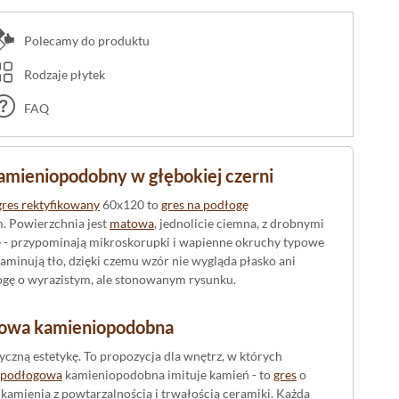
Polecamy do produktu
Rodzaje płytek
FAQ
amieniopodobny w głębokiej czerni
gres rektyfikowany
60x120 to
gres na podłogę
. Powierzchnia jest
matowa
, jednolicie ciemna, z drobnymi
ie - przypominają mikroskorupki i wapienne okruchy typowe
laminują tło, dzięki czemu wzór nie wygląda płasko ani
łogę o wyrazistym, ale stonowanym rysunku.
gowa kamieniopodobna
czną estetykę. To propozycja dla wnętrz, w których
 podłogowa
kamieniopodobna imituje kamień - to
gres
o
 kamienia z powtarzalnością i trwałością ceramiki. Każda