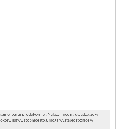
samej partii produkcyjnej. Należy mieć na uwadze, że w
oły, listwy, stopnice itp.), mogą wystąpić różnice w