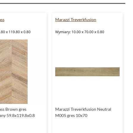
ss
Marazzi Treverkfusion
80 x 119.80 x 0.80
Wymiary: 10.00 x 70.00 x 0.80
ss Brown gres
Marazzi Treverkfusion Neutral
any 59.8x119.8x0.8
M005 gres 10x70