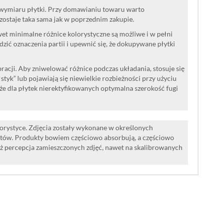
 wymiaru płytki. Przy domawianiu towaru warto
ozostaje taka sama jak w poprzednim zakupie.
wet minimalne różnice kolorystyczne są możliwe i w pełni
ć oznaczenia partii i upewnić się, że dokupywane płytki
acji. Aby zniwelować różnice podczas układania, stosuje się
a styk” lub pojawiają się niewielkie rozbieżności przy użyciu
że dla płytek nierektyfikowanych optymalna szerokość fugi
lorystyce. Zdjęcia zostały wykonane w określonych
tów. Produkty bowiem częściowo absorbują, a częściowo
iż percepcja zamieszczonych zdjęć, nawet na skalibrowanych