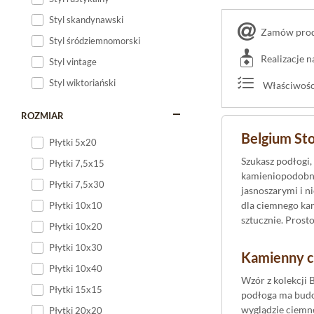
Styl skandynawski
Zamów produ
Styl śródziemnomorski
Realizacje 
Styl vintage
Styl wiktoriański
Właściwości
ROZMIAR
Belgium Sto
Płytki 5x20
Szukasz podłogi,
Płytki 7,5x15
kamieniopodobny
Płytki 7,5x30
jasnoszarymi i n
dla ciemnego kam
Płytki 10x10
sztucznie. Prost
Płytki 10x20
Płytki 10x30
Kamienny c
Płytki 10x40
Wzór z kolekcji 
Płytki 15x15
podłoga ma budow
wyglądzie ciemne
Płytki 20x20