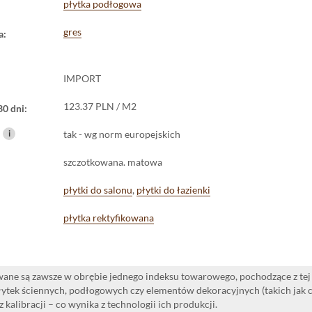
płytka podłogowa
gres
a:
IMPORT
123.37 PLN / M2
30 dni:
i
tak - wg norm europejskich
szczotkowana. matowa
płytki do salonu
,
płytki do łazienki
płytka rektyfikowana
ane są zawsze w obrębie jednego indeksu towarowego, pochodzące z tej 
ytek ściennych, podłogowych czy elementów dekoracyjnych (takich jak cok
 kalibracji – co wynika z technologii ich produkcji.