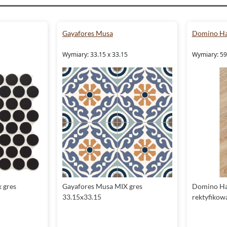
Gayafores Musa
Domino Ha
Wymiary: 33.15 x 33.15
Wymiary: 59.
k gres
Gayafores Musa MIX gres
Domino Ha
33.15x33.15
rektyfikow