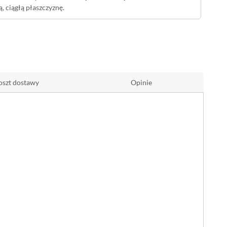
, ciągłą płaszczyznę.
ląda na bardziej uporządkowaną i optycznie powiększa
W salonie, holu czy otwartej
kuchni
gres na podłogę
wo łączy się z drewnem, bielami i metalem.
oszt dostawy
Opinie
najlepiej
na zewnątrz
- na tarasie, balkonie czy przy wejściu do domu,
 kamieniopodobny
60x120 to wybór dla osób, które szukają
hwilową modą.