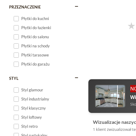
PRZEZNACZENIE
Płytki do kuchni
Płytki do łazienki
Płytki do salonu
Płytki na schody
Płytki tarasowe
Płytki do garażu
STYL
N
Styl glamour
Wi
Styl industrialny
Sko
Styl klasyczny
Styl loftowy
Wizualizacje naszy
Styl retro
1 klient zwizualizował t
Styl rustykalny