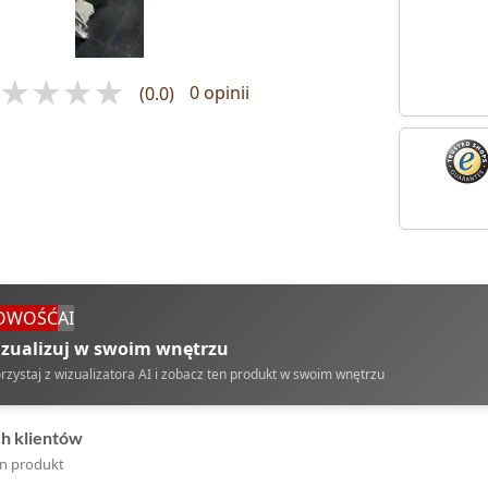
(0.0)
0 opinii
OWOŚĆ
AI
zualizuj w swoim wnętrzu
rzystaj z wizualizatora AI i zobacz ten produkt w swoim wnętrzu
ch klientów
en produkt