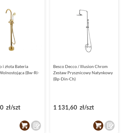
 i złota Bateria
Besco Decco / Illusion Chrom
olnostojąca (Bw-Ri-
Zestaw Prysznicowy Natynkowy
(Bp-Din-Ch)
0 zł/szt
1 131,60 zł/szt