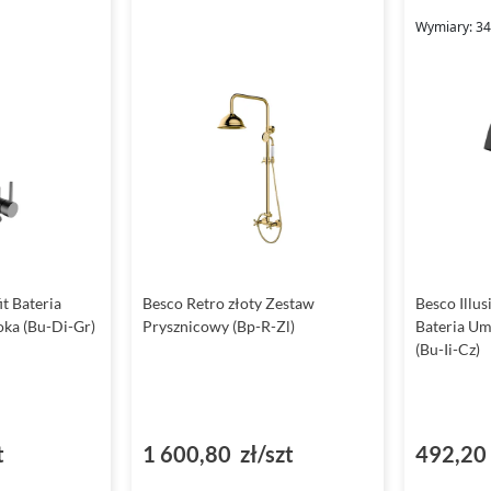
Wymiary: 34
it Bateria
Besco Retro złoty Zestaw
Besco Illus
a (Bu-Di-Gr)
Prysznicowy (Bp-R-Zl)
Bateria U
(Bu-Ii-Cz)
t
1 600,80 zł/szt
492,20 