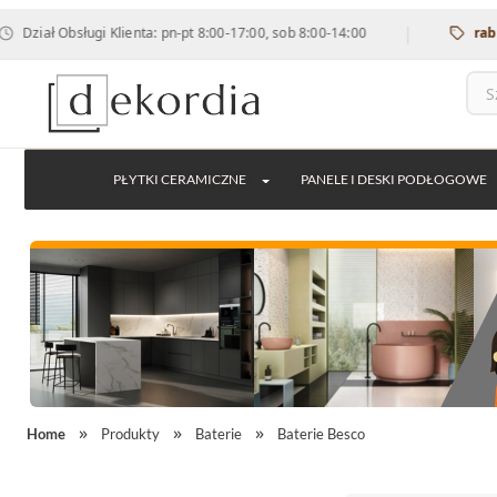
|
ł Obsługi Klienta: pn-pt 8:00-17:00, sob 8:00-14:00
rabat 12%
PŁYTKI CERAMICZNE
PANELE I DESKI PODŁOGOWE
Home
Produkty
Baterie
Baterie Besco