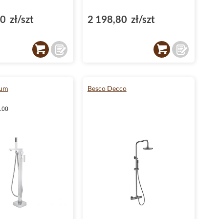
0 zł/szt
2 198,80 zł/szt
ium
Besco Decco
.00