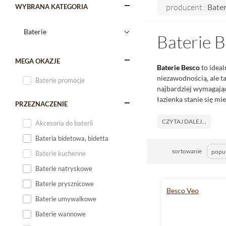
producent :
Bater
WYBRANA KATEGORIA
Baterie 
MEGA OKAZJE
Baterie Besco
to ideal
niezawodnością, ale ta
Baterie promocje
najbardziej wymagając
łazienka stanie się m
PRZEZNACZENIE
CZYTAJ DALEJ...
Akcesoria do baterii
Bateria bidetowa, bidetta
sortowanie
Baterie kuchenne
Baterie natryskowe
Baterie prysznicowe
Besco Veo
Baterie umywalkowe
Baterie wannowe