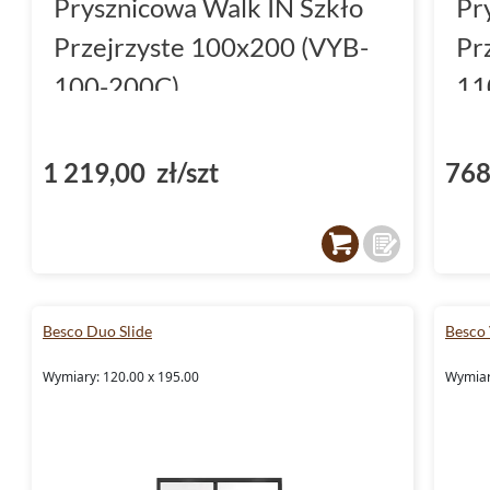
Prysznicowa Walk IN Szkło
Pr
Przejrzyste 100x200 (VYB-
Pr
100-200C)
11
1 219,00 zł/szt
768
Besco Duo Slide
Besco 
Wymiary: 120.00 x 195.00
Wymiary