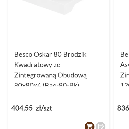
Besco Oskar 80 Brodzik
Be
Kwadratowy ze
As
Zintegrowaną Obudową
Zi
80x80x4 (Bao-80-Pk)
12
404,55 zł/szt
836