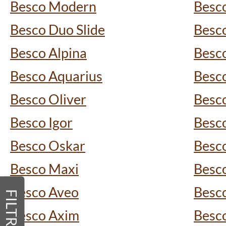
Besco Modern
Besc
Besco Duo Slide
Besco
Besco Alpina
Besc
Besco Aquarius
Besc
Besco Oliver
Besco
Besco Igor
Besc
Besco Oskar
Besc
Besco Maxi
Besc
Besco Aveo
Besco
FILTRY
Besco Axim
Besco