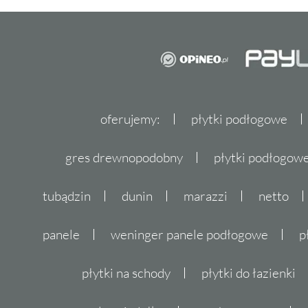
oferujemy:
płytki podłogowe
gres drewnopodobny
płytki podłogo
tubądzin
dunin
marazzi
netto
panele
weninger panele podłogowe
p
płytki na schody
płytki do łazienki