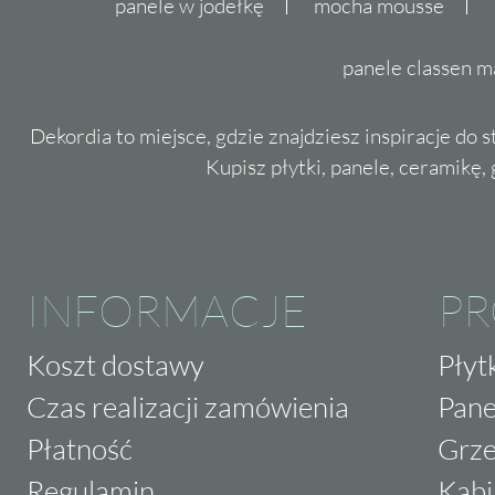
panele w jodełkę
mocha mousse
panele classen m
Dekordia to miejsce, gdzie znajdziesz inspiracje do 
Kupisz płytki, panele, ceramikę, g
INFORMACJE
P
Koszt dostawy
Płyt
Czas realizacji zamówienia
Pane
Płatność
Grze
Regulamin
Kabi