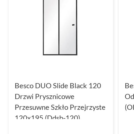
Besco DUO Slide Black 120
Be
Drzwi Prysznicowe
Od
Przesuwne Szkło Przejrzyste
(O
120x195 (Ddsb-120)