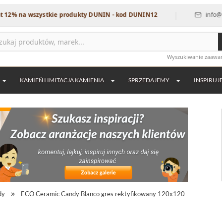
|
wszystkie produkty DUNIN - kod DUNIN12
info@dekordia.p
Wyszukiwanie zaaw
KAMIEŃ I IMITACJA KAMIENIA
SPRZEDAJEMY
INSPIRUJ
dy
ECO Ceramic Candy Blanco gres rektyfikowany 120x120