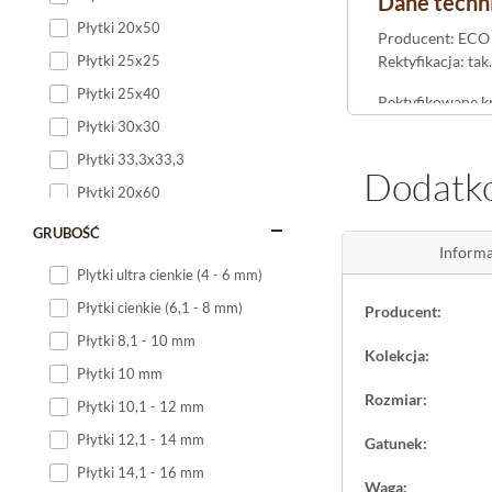
Dane techni
Płytki 20x50
Producent: ECO C
Rektyfikacja: ta
Płytki 25x25
Płytki 25x40
Rektyfikowane kr
odpowiadają st
Płytki 30x30
mrozoodpornośc
Płytki 33,3x33,3
Dodatko
Płytki 20x60
Zastosowanie
Płytki 20x120
GRUBOŚĆ
Jako gres podło
Informa
Płytki 25x60
łazienkach
. Dzię
Plytki ultra cienkie (4 - 6 mm)
powierzchni zew
Płytki 25x75
Płytki cienkie (6,1 - 8 mm)
Producent:
Płytki 30x60
Wielkoformatowy 
Płytki 8,1 - 10 mm
otwartych planac
Kolekcja:
Płytki 30x90
Płytki 10 mm
Płytki 30x120
Rozmiar:
Montaż, ko
Płytki 10,1 - 12 mm
Płytki 40x120
Płytki 12,1 - 14 mm
Gatunek:
Rektyfikacja wy
Płytki 45x45
właściwe klejen
Płytki 14,1 - 16 mm
Waga:
Płytki 60x60