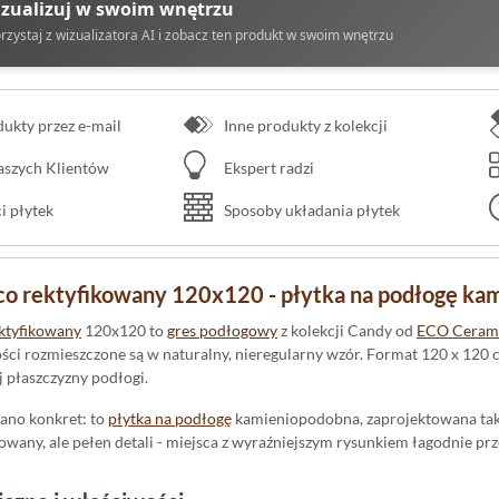
zualizuj w swoim wnętrzu
rzystaj z wizualizatora AI i zobacz ten produkt w swoim wnętrzu
kty przez e-mail
Inne produkty z kolekcji
naszych Klientów
Ekspert radzi
 płytek
Sposoby układania płytek
co rektyfikowany 120x120 - płytka na podłogę ka
ktyfikowany
120x120 to
gres podłogowy
z kolekcji Candy od
ECO Ceram
rości rozmieszczone są w naturalny, nieregularny wzór. Format 120 x 12
j płaszczyzny podłogi.
ano konkret: to
płytka na podłogę
kamieniopodobna, zaprojektowana tak, 
owany, ale pełen detali - miejsca z wyraźniejszym rysunkiem łagodnie prz