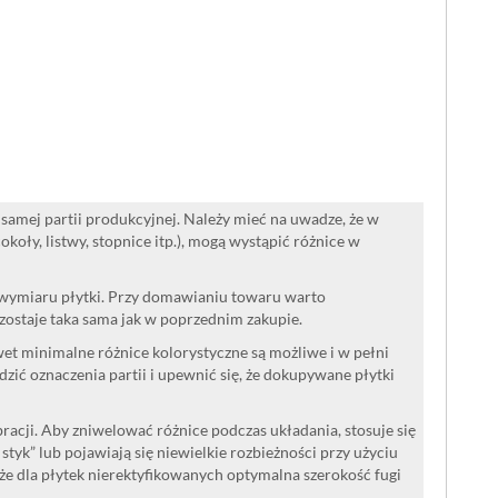
samej partii produkcyjnej. Należy mieć na uwadze, że w
oły, listwy, stopnice itp.), mogą wystąpić różnice w
 wymiaru płytki. Przy domawianiu towaru warto
ozostaje taka sama jak w poprzednim zakupie.
wet minimalne różnice kolorystyczne są możliwe i w pełni
ć oznaczenia partii i upewnić się, że dokupywane płytki
acji. Aby zniwelować różnice podczas układania, stosuje się
a styk” lub pojawiają się niewielkie rozbieżności przy użyciu
że dla płytek nierektyfikowanych optymalna szerokość fugi