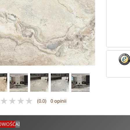
(0.0)
0 opinii
OWOŚĆ
AI