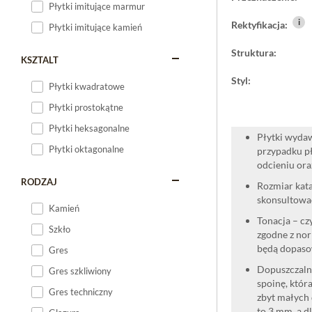
Płytki imitujące marmur
i
Rektyfikacja:
Płytki imitujące kamień
Struktura:
KSZTALT
Styl:
Płytki kwadratowe
Płytki prostokątne
Płytki heksagonalne
Płytki wydaw
Płytki oktagonalne
przypadku pł
odcieniu oraz
RODZAJ
Rozmiar kata
skonsultować
Kamień
Tonacja – cz
Szkło
zgodne z nor
będą dopaso
Gres
Dopuszczalne
Gres szkliwiony
spoinę, która
Gres techniczny
zbyt małych 
to 3 mm, a d