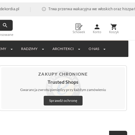
|
l
Trwa przerwa wakacyjna we włoskich oraz hiszpańskich fabr
Schowek
Konto
Koszyk
ansowane
EMY
RADZIMY
ARCHITEKCI
O NAS
ZAKUPY CHRONIONE
Trusted Shops
Gwarancja zwrotu pieniędzy przy każdym zamówieniu
Sprawdź ochronę