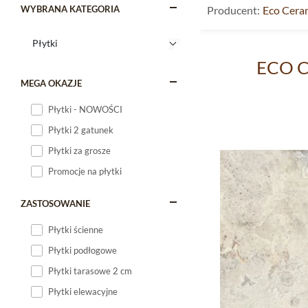
WYBRANA KATEGORIA
Producent:
Eco Cera
ECO Ce
MEGA OKAZJE
Płytki - NOWOŚCI
Płytki 2 gatunek
Płytki za grosze
Promocje na płytki
ZASTOSOWANIE
Płytki ścienne
Płytki podłogowe
Płytki tarasowe 2 cm
Płytki elewacyjne