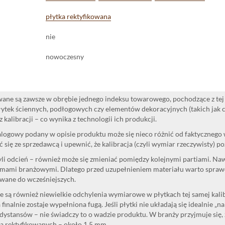
płytka rektyfikowana
nie
nowoczesny
ane są zawsze w obrębie jednego indeksu towarowego, pochodzące z tej 
ytek ściennych, podłogowych czy elementów dekoracyjnych (takich jak cok
 kalibracji – co wynika z technologii ich produkcji.
logowy podany w opisie produktu może się nieco różnić od faktycznego
 się ze sprzedawcą i upewnić, że kalibracja (czyli wymiar rzeczywisty) p
yli odcień – również może się zmieniać pomiędzy kolejnymi partiami. Na
mami branżowymi. Dlatego przed uzupełnieniem materiału warto sprawdzi
wane do wcześniejszych.
 są również niewielkie odchylenia wymiarowe w płytkach tej samej kalibr
 finalnie zostaje wypełniona fugą. Jeśli płytki nie układają się idealnie „n
dystansów – nie świadczy to o wadzie produktu. W branży przyjmuje się, 
la rektyfikowanych – około 1,5 mm.