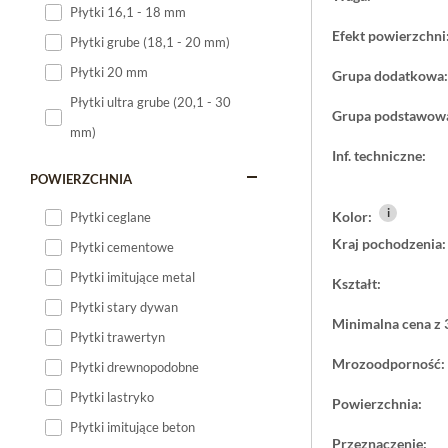
wielkoformatowy
Płytki 16,1 - 18 mm
Płytki 120x60
Efekt powierzchni
Konserwacja jest
Płytki grube (18,1 - 20 mm)
Płytki 75x75
są mniej widoczn
Płytki 20 mm
Grupa dodatkowa:
Płytki 80x80
Płytki ultra grube (20,1 - 30
Dlaczego wy
Grupa podstawow
Płytki 90x90
mm)
Candy Blanco ofe
Płytki 120x120
Inf. techniczne:
mrozoodporny, z 
Płytki małe
POWIERZCHNIA
przestrzeni.
Płytki duże
i
Kolor:
Płytki ceglane
Jeśli szukasz pł
Płytki wielkoformatowe
Kraj pochodzenia:
atuty potrzebne 
Płytki cementowe
Płytki imitujące metal
Kształt:
Płytki stary dywan
Minimalna cena z 
Płytki trawertyn
Mrozoodporność:
Płytki drewnopodobne
Płytki lastryko
Powierzchnia:
Płytki imitujące beton
Przeznaczenie: