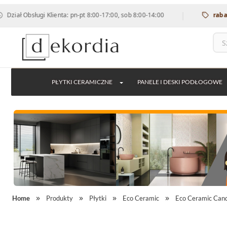
|
sługi Klienta: pn-pt 8:00-17:00, sob 8:00-14:00
rabat 12% na 
PŁYTKI CERAMICZNE
PANELE I DESKI PODŁOGOWE
Home
Produkty
Płytki
Eco Ceramic
Eco Ceramic Can