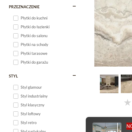
PRZEZNACZENIE
Płytki do kuchni
Płytki do łazienki
Płytki do salonu
Płytki na schody
Płytki tarasowe
Płytki do garażu
STYL
Styl glamour
Styl industrialny
Styl klasyczny
Styl loftowy
Styl retro
N
Styl rustykalny