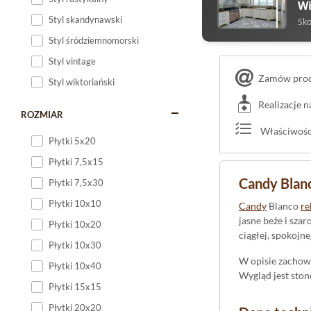
Wi
Styl skandynawski
Sko
Styl śródziemnomorski
Styl vintage
Zamów produ
Styl wiktoriański
Realizacje 
ROZMIAR
Właściwości
Płytki 5x20
Płytki 7,5x15
Candy Blan
Płytki 7,5x30
Płytki 10x10
Candy
Blanco
re
jasne beże i sza
Płytki 10x20
ciągłej, spokojne
Płytki 10x30
W opisie zachow
Płytki 10x40
Wygląd jest ston
Płytki 15x15
Płytki 20x20