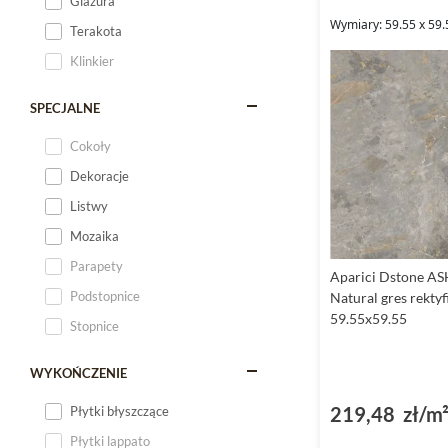
Glazura
Wymiary: 59.55 x 59.
Terakota
Klinkier
SPECJALNE
Cokoły
Dekoracje
Listwy
Mozaika
Parapety
Aparici Dstone AS
Podstopnice
Natural gres rekty
59.55x59.55
Stopnice
WYKOŃCZENIE
219,48 zł/m
Płytki błyszczące
Płytki lappato