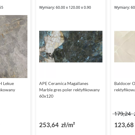
55
Wymiary: 60.00 x 120.00 x 0.90
Wymiary: 60.
H Lekue
APE Ceramica Magallanes
Baldocer O
fikowany
Marble gres poler rektyfikowany
rektyfikow
60x120
179,24
²
253,64 zł/m²
123,68 