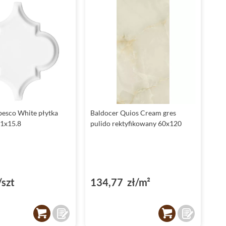
esco White płytka
Baldocer Quios Cream gres
.1x15.8
pulido rektyfikowany 60x120
/szt
134,77 zł/m²