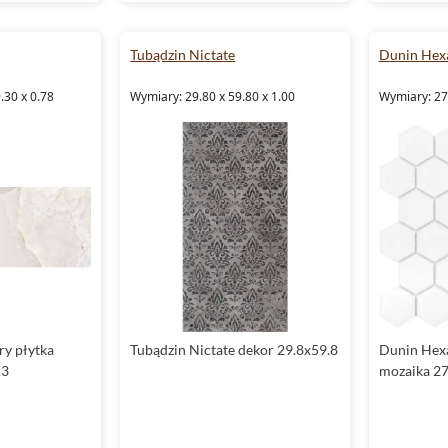
Tubądzin Nictate
Dunin Hex
.30 x 0.78
Wymiary: 29.80 x 59.80 x 1.00
Wymiary: 27
ry płytka
Tubądzin Nictate dekor 29.8x59.8
Dunin Hex
.3
mozaika 27