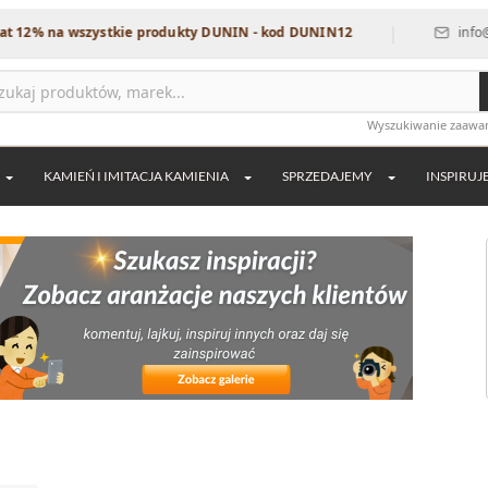
|
a wszystkie produkty DUNIN - kod DUNIN12
info@dekordia
Wyszukiwanie zaaw
KAMIEŃ I IMITACJA KAMIENIA
SPRZEDAJEMY
INSPIRUJ