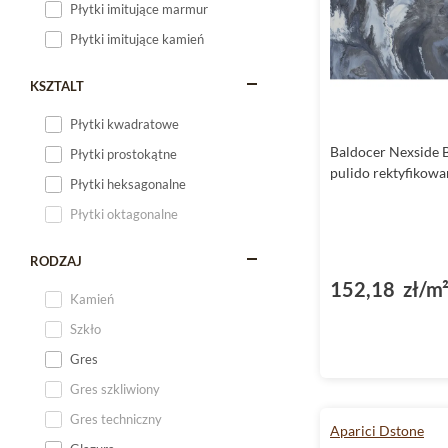
Płytki imitujące marmur
Płytki imitujące kamień
KSZTALT
Płytki kwadratowe
Baldocer Nexside B
Płytki prostokątne
pulido rektyfikow
Płytki heksagonalne
Płytki oktagonalne
RODZAJ
152,18 zł/m
Kamień
Szkło
Gres
Gres szkliwiony
Gres techniczny
Aparici Dstone