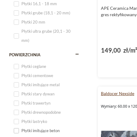
Płytki 16,1 - 18 mm
APE Ceramica Man
Płytki 120x60
Płytki grube (18,1 - 20 mm)
gres rektyfikowan
Płytki 75x75
Płytki 20 mm
Płytki 80x80
Płytki ultra grube (20,1 - 30
Płytki 90x90
mm)
Płytki 120x120
149,00 zł/m
Płytki małe
POWIERZCHNIA
Płytki duże
Płytki ceglane
Płytki wielkoformatowe
Płytki cementowe
Płytki imitujące metal
Baldocer Nexside
Płytki stary dywan
Płytki trawertyn
Wymiary: 60.00 x 12
Płytki drewnopodobne
Płytki lastryko
Płytki imitujące beton