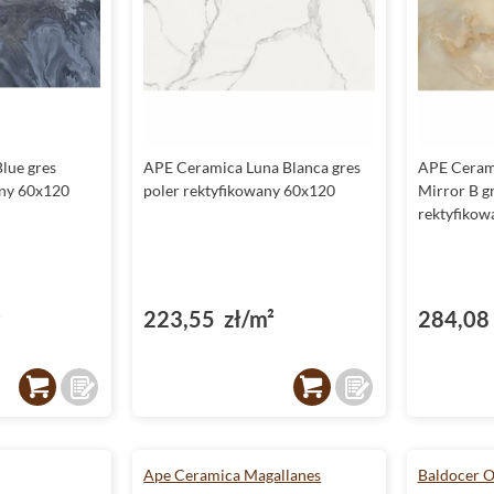
lue gres
APE Ceramica Luna Blanca gres
APE Ceram
any 60x120
poler rektyfikowany 60x120
Mirror B gr
rektyfikow
²
223,55 zł/m²
284,08 
Ape Ceramica Magallanes
Baldocer 