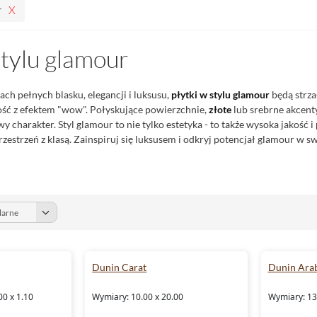
r
stylu glamour
ach pełnych blasku, elegancji i luksusu,
płytki w stylu glamour
będą strza
ość z efektem "wow". Połyskujące powierzchnie,
złote
lub srebrne akcenty
y charakter. Styl glamour to nie tylko estetyka - to także wysoka jakość 
rzestrzeń z klasą. Zainspiruj się luksusem i odkryj potencjał glamour w 
Dunin Carat
Dunin Ara
00 x 1.10
Wymiary: 10.00 x 20.00
Wymiary: 13.