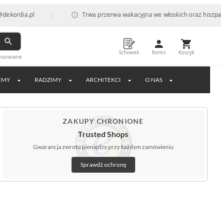
|
.pl
Trwa przerwa wakacyjna we włoskich oraz hiszpańskich fa
Schowek
Konto
Koszyk
ansowane
EMY
RADZIMY
ARCHITEKCI
O NAS
ZAKUPY CHRONIONE
Trusted Shops
Gwarancja zwrotu pieniędzy przy każdym zamówieniu
Sprawdź ochronę