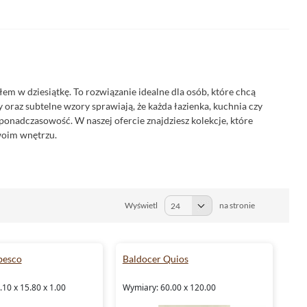
łem w dziesiątkę. To rozwiązanie idealne dla osób, które chcą
 oraz subtelne wzory sprawiają, że każda łazienka, kuchnia czy
i ponadczasowość. W naszej ofercie znajdziesz kolekcje, które
swoim wnętrzu.
Wyświetl
na stronie
besco
Baldocer Quios
10 x 15.80 x 1.00
Wymiary: 60.00 x 120.00