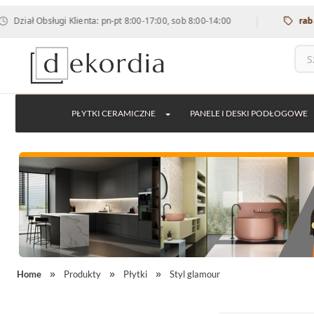
|
Obsługi Klienta: pn-pt 8:00-17:00, sob 8:00-14:00
rabat 12% n
PŁYTKI CERAMICZNE
PANELE I DESKI PODŁOGOWE
Home
Produkty
Płytki
Styl glamour