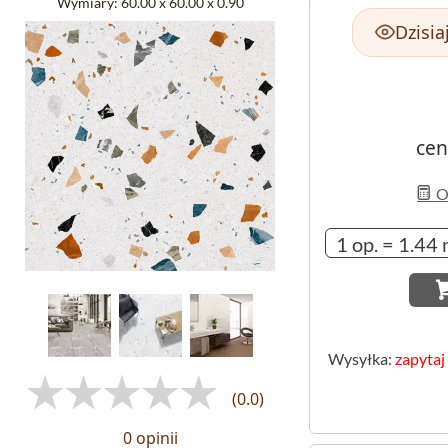
Wymiary:
60.00 x 60.00 x 0.90
Dzisia
cen
Ob
Wysyłka:
zapytaj
(0.0)
0 opinii