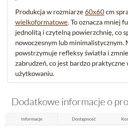
Produkcja w rozmiarze
60x60
cm spra
wielkoformatowe
. To oznacza mniej fu
jednolitą i czytelną powierzchnię, co 
nowoczesnym lub minimalistycznym.
powstrzymuje refleksy światła i zmni
zabrudzeń, co jest bardzo praktyczn
użytkowaniu.
Funkcjonalność i trwał
Dodatkowe informacje o pr
podłogę lastryko
Informacje
Dostępność
Kos
Produkt jest
rektyfikowany
, co gwara