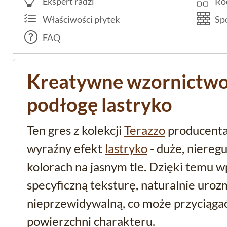
Ekspert radzi
Rod
Właściwości płytek
Spo
FAQ
Kreatywne wzornictwo
podłogę lastryko
Ten gres z kolekcji
Terazzo
producent
wyraźny efekt
lastryko
- duże, niereg
kolorach na jasnym tle. Dzięki temu 
specyficzną teksturę, naturalnie uroz
nieprzewidywalną, co może przyciąga
powierzchni charakteru.