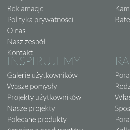
Reklamacje
Kam
Polityka prywatności
Bate
O nas
Nasz zespół
Kontakt
INSPIRUJEMY
RA
Galerie użytkowników
Pora
Wasze pomysły
Rodz
Projekty użytkowników
Właś
Nasze projekty
Spos
Polecane produkty
Pora
Aranżacje producentów
Kalk