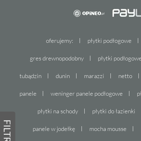
oferujemy:
płytki podłogowe
gres drewnopodobny
płytki podłogo
tubądzin
dunin
marazzi
netto
panele
weninger panele podłogowe
p
płytki na schody
płytki do łazienki
FILTRY
panele w jodełkę
mocha mousse