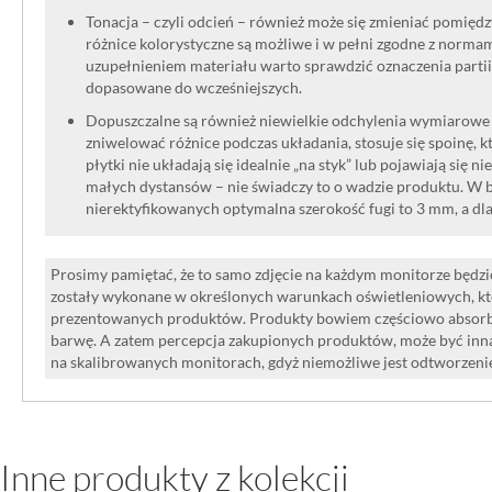
Tonacja – czyli odcień – również może się zmieniać pomięd
różnice kolorystyczne są możliwe i w pełni zgodne z norma
uzupełnieniem materiału warto sprawdzić oznaczenia partii
dopasowane do wcześniejszych.
Dopuszczalne są również niewielkie odchylenia wymiarowe w
zniwelować różnice podczas układania, stosuje się spoinę, kt
płytki nie układają się idealnie „na styk” lub pojawiają się n
małych dystansów – nie świadczy to o wadzie produktu. W br
nierektyfikowanych optymalna szerokość fugi to 3 mm, a dl
Prosimy pamiętać, że to samo zdjęcie na każdym monitorze będzie
zostały wykonane w określonych warunkach oświetleniowych, kt
prezentowanych produktów. Produkty bowiem częściowo absorbują
barwę. A zatem percepcja zakupionych produktów, może być inna
na skalibrowanych monitorach, gdyż niemożliwe jest odtworzen
Inne produkty z kolekcji