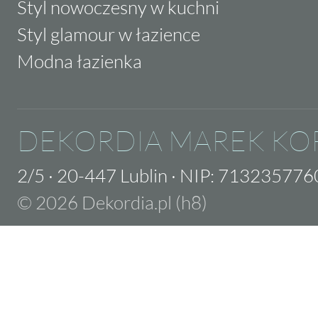
Styl nowoczesny w kuchni
Styl glamour w łazience
Modna łazienka
DEKORDIA MAREK KO
2/5
·
20-447 Lublin
·
NIP: 713235776
© 2026 Dekordia.pl (h8)