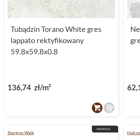
Tubądzin Torano White gres
Ne
lappato rektyfikowany
gr
59.8x59.8x0.8
136,74 zł/m²
62,
PROMOCJA
Stargres Walk
Halco