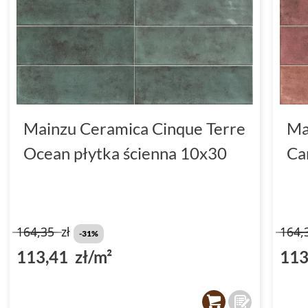
Mainzu Ceramica Cinque Terre
Ma
Ocean płytka ścienna 10x30
Ca
164,35
zł
164,
-31%
113,41 zł/m²
113