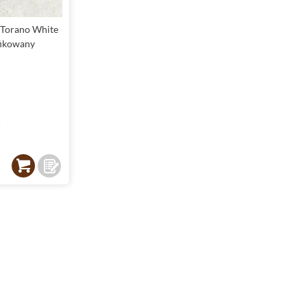
 Torano White
fikowany
²