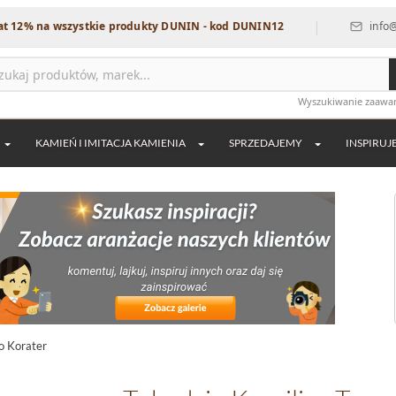
|
 wszystkie produkty DUNIN - kod DUNIN12
info@dekordia.
Wyszukiwanie zaaw
KAMIEŃ I IMITACJA KAMIENIA
SPRZEDAJEMY
INSPIRUJ
no Korater