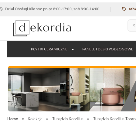
|
bsługi Klienta: pn-pt 8:00-17:00, sob 8:00-14:00
rabat 12% na
PŁYTKI CERAMICZNE
PANELE I DESKI PODŁOGOWE
Home
Kolekcje
Tubądzin Korzilius
Tubądzin Korzilius Tora