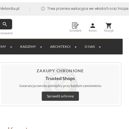
|
pl
Trwa przerwa wakacyjna we włoskich oraz hiszpańskich fab
Schowek
Konto
Koszyk
ansowane
EMY
RADZIMY
ARCHITEKCI
O NAS
ZAKUPY CHRONIONE
Trusted Shops
Gwarancja zwrotu pieniędzy przy każdym zamówieniu
Sprawdź ochronę