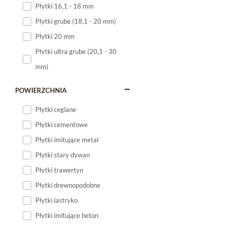
Płytki 16,1 - 18 mm
Płytki 120x60
Płytki grube (18,1 - 20 mm)
Płytki 75x75
Płytki 20 mm
Płytki 80x80
Płytki ultra grube (20,1 - 30
Płytki 90x90
mm)
Płytki 120x120
Płytki małe
POWIERZCHNIA
Płytki duże
Płytki ceglane
Płytki wielkoformatowe
Płytki cementowe
Płytki imitujące metal
Płytki stary dywan
Płytki trawertyn
Płytki drewnopodobne
Płytki lastryko
Płytki imitujące beton