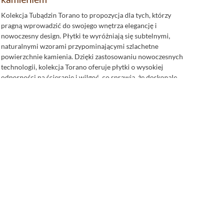
Kolekcja Tubądzin Torano to propozycja dla tych, którzy
pragną wprowadzić do swojego wnętrza elegancję i
nowoczesny design. Płytki te wyróżniają się subtelnymi,
naturalnymi wzorami przypominającymi szlachetne
powierzchnie kamienia. Dzięki zastosowaniu nowoczesnych
technologii, kolekcja Torano oferuje płytki o wysokiej
odporności na ścieranie i wilgoć, co sprawia, że doskonale
sprawdzają się zarówno w
łazienkach
i kuchniach, jak i w
przestrzeniach o dużym natężeniu ruchu, takich jak hol czy
salon.
Korater Torano White - elegancka biel w
nowoczesnym wydaniu
Korater Torano White to płytki w delikatnym, białym
odcieniu, które wprowadzają do wnętrz świeżość i lekkość.
Jasna kolorystyka sprawia, że pomieszczenia wydają się
bardziej przestronne i jasne, co czyni te płytki idealnym
wyborem do nowoczesnych, minimalistycznych aranżacji. Ich
subtelny wzór inspirowany naturalnym kamieniem nadaje
przestrzeni elegancji i ponadczasowego stylu, doskonale