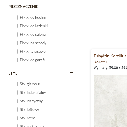
PRZEZNACZENIE
Płytki do kuchni
Płytki do łazienki
Płytki do salonu
Płytki na schody
Płytki tarasowe
Tubądzin Korzilius
Płytki do garażu
Korater
Wymiary: 59.80 x 59.
STYL
Styl glamour
Styl industrialny
Styl klasyczny
Styl loftowy
Styl retro
Styl rustykalny