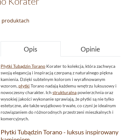
no Korater
o produktach
Opis
Opinie
Płytki Tubądzin Torano
Korater to kolekcja, która zachwyca
swoją elegancją i inspiracją czerpaną z naturalnego piękna
kamienia. Dzięki subtelnym kolorom i wyrafinowanym
wzorom,
płytki
Torano nadają każdemu wnętrzu luksusowy i
nowoczesny charakter. Ich
strukturalna
powierzchnia oraz
wysokiej jakości wykonanie sprawiają, że płytki są nie tylko
estetyczne, ale także wyjątkowo trwałe, co czyni je idealnym
rozwiązaniem do różnorodnych przestrzeni mieszkalnych i
komercyjnych.
Płytki Tubądzin Torano - luksus inspirowany
kamieniem