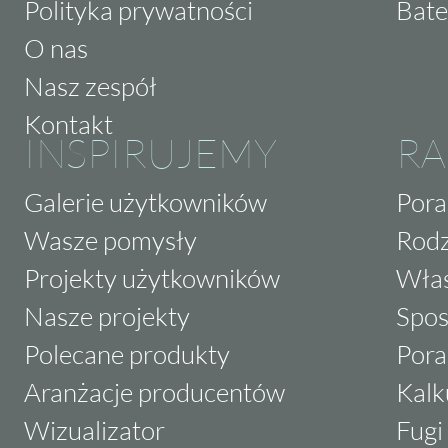
Polityka prywatności
Bate
O nas
Nasz zespół
Kontakt
INSPIRUJEMY
RA
Galerie użytkowników
Pora
Wasze pomysły
Rodz
Projekty użytkowników
Właś
Nasze projekty
Spos
Polecane produkty
Pora
Aranżacje producentów
Kalk
Wizualizator
Fugi 