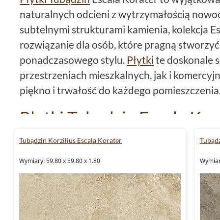
naturalnych odcieni z wytrzymałością nowoc
subtelnymi strukturami kamienia, kolekcja Es
rozwiązanie dla osób, które pragną stworzyć
ponadczasowego stylu.
Płytki
te doskonale 
przestrzeniach mieszkalnych, jak i komercy
piękno i trwałość do każdego pomieszczenia
Płytki Tubądzin Escala Kora
ponadczasowy design i fun
Tubądzin Korzilius Escala Korater
Tubądz
Kolekcja Escala Korater od Tubądzin to kwint
Wymiary: 59.80 x 59.80 x 1.80
Wymiary
wyrafinowanego wzornictwa. Płytki te charak
naturalnymi barwami oraz strukturalną powie
naśladuje wygląd kamienia. Dzięki wysokiej j