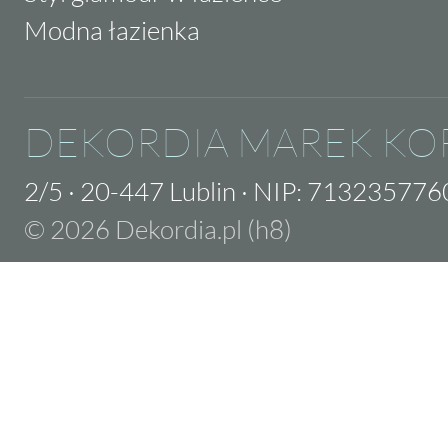
Modna łazienka
DEKORDIA MAREK KO
2/5
·
20-447 Lublin
·
NIP: 713235776
© 2026 Dekordia.pl (h8)