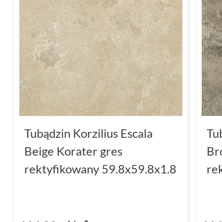
zaawansowanym technologiom produkcji, pły
na ścieranie, wilgoć oraz zmienne warunki at
doskonałym wyborem do wnętrz oraz
na ze
elewacje.
Escala Beige Korater - subteln
Escala Beige Korater to płytki w delikatnym
wprowadzają do wnętrz ciepło i spokojną atm
że przestrzeń wydaje się większa i bardziej p
Tubądzin Korzilius Escala
Tu
struktura nadaje wnętrzom elegancji i natura
Beige Korater gres
Br
Beige Korater doskonale sprawdzą się w
sal
rektyfikowany 59.8x59.8x1.8
re
także w miejscach, gdzie potrzebna jest trwa
Beżowy
odcień płytki idealnie komponuje si
elementami, tworząc przytulną i stylową prz