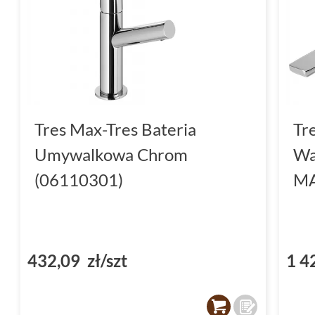
rozwiązania technologiczne, które spełnią o
wymagających użytkowników. Dzięki tej kolek
zyskają nowy wymiar funkcjonalności i stylu
Tres i ciesz się ich niezawodnością każdego d
Tres Max-Tres Bateria
Tr
Umywalkowa Chrom
Wa
(06110301)
MA
432,09 zł/szt
1 4