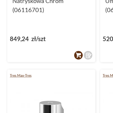
Natryskowa Chrom
Um
(06116701)
(0
849,24 zł/szt
520
Tres Max-Tres
Tres M