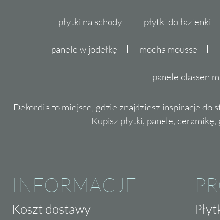
płytki na schody
płytki do łazienki
panele w jodełkę
mocha mousse
panele classen m
Dekordia to miejsce, gdzie znajdziesz inspiracje do 
Kupisz płytki, panele, ceramikę, g
INFORMACJE
P
Koszt dostawy
Płyt