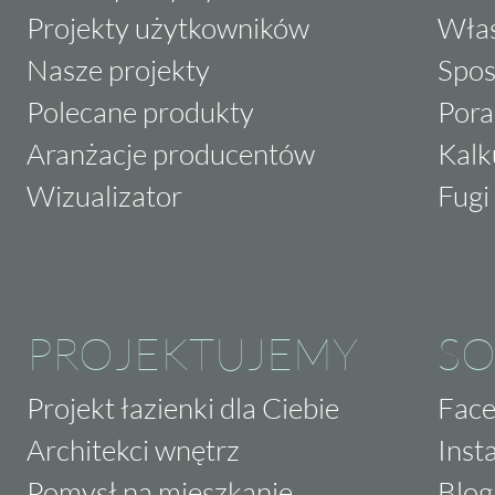
Projekty użytkowników
Właś
Nasze projekty
Spos
Polecane produkty
Pora
Aranżacje producentów
Kalk
Wizualizator
Fugi 
PROJEKTUJEMY
SO
Projekt łazienki dla Ciebie
Fac
Architekci wnętrz
Inst
Pomysł na mieszkanie
Blog