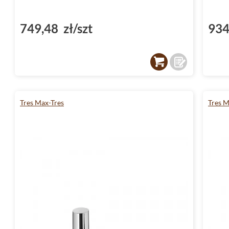
Tres baterie - rozwiązania dla każde
749,48 zł/szt
934
Tres baterie to synonim jakości i stylu. Wybi
inwestujesz w niezawodność i estetykę, które
cię w Twoim domu. Kolekcja Tres Max-Tres to 
funkcjonalność z wyrafinowanym designem.
Tres Max-Tres
Tres M
Baterie Tres to szeroka gama produktów, kt
zarówno w łazience, jak i w kuchni. Od mode
umywalkowe, aż po zlewozmywakowe - każdy 
zaprojektowany z myślą o komforcie użytkow
Baterie Tres Max-Tres - więcej niż d
Tres baterie Max-Tres to nie tylko estetyka