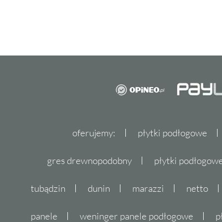
oferujemy:
płytki podłogowe
gres drewnopodobny
płytki podłogo
tubądzin
dunin
marazzi
netto
panele
weninger panele podłogowe
p