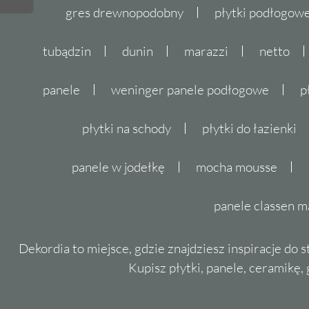
gres drewnopodobny
płytki podłogo
tubądzin
dunin
marazzi
netto
panele
weninger panele podłogowe
p
płytki na schody
płytki do łazienki
panele w jodełkę
mocha mousse
panele classen m
Dekordia to miejsce, gdzie znajdziesz inspiracje do 
Kupisz płytki, panele, ceramikę, g