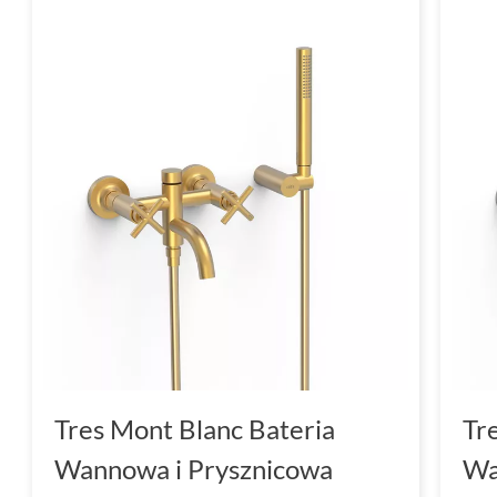
innymi elementami wyposażenia łazienki.
Praktyczne rozwiązania, takie jak obrotowa
regulacja strumienia wody, sprawiają, że korz
jeszcze bardziej komfortowe. Baterie bideto
łatwe w montażu i utrzymaniu w czystości, c
osób ceniących sobie wygodę i elegancję.
Tres baterie - niezawodne roz
wnętrza
Marka Tres od lat słynie z tworzenia produkt
Tres Mont Blanc Bateria
Tr
jakość z nowoczesnym designem. Seria Mont 
Wannowa i Prysznicowa
Wa
tego, jak innowacyjne rozwiązania mogą wspó