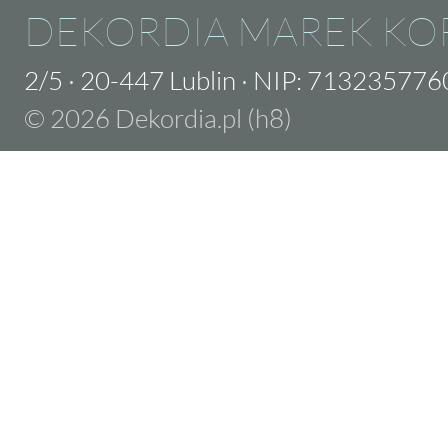
DEKORDIA MAREK KO
2/5
·
20-447 Lublin
·
NIP: 713235776
© 2026 Dekordia.pl (h8)