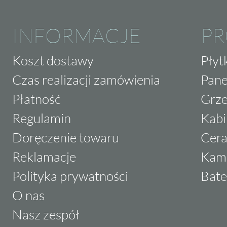
INFORMACJE
P
Koszt dostawy
Płyt
Czas realizacji zamówienia
Pane
Płatność
Grze
Regulamin
Kabi
Doręczenie towaru
Cera
Reklamacje
Kam
Polityka prywatności
Bate
O nas
Nasz zespół