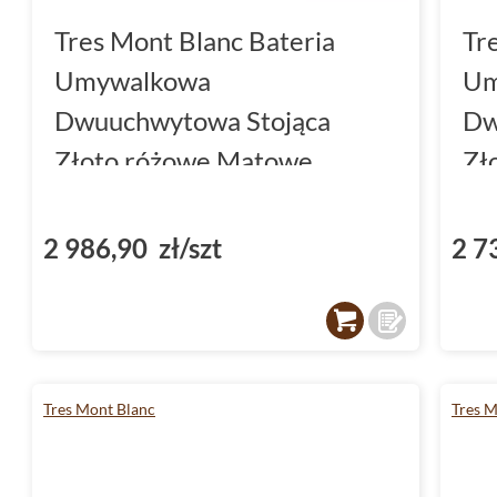
Tres Mont Blanc Bateria
Tr
Umywalkowa
Um
Dwuuchwytowa Stojąca
Dw
Złoto różowe Matowe
Zł
(28310501OPM)
(2
2 986,90 zł/szt
2 7
Tres Mont Blanc
Tres M