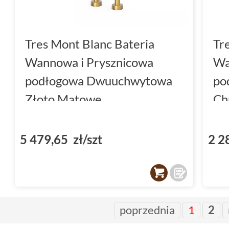
Tres Mont Blanc Bateria
Tr
Wannowa i Prysznicowa
Wa
podłogowa Dwuuchwytowa
po
Złoto Matowe
Ch
(28319401OM)
5 479,65 zł/szt
2 2
poprzednia
1
2