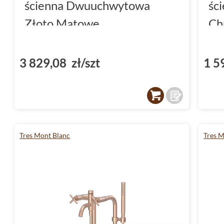
od tego, czy potrzebujesz baterii umywalkow
ścienna Dwuuchwytowa
śc
bidetowej, Tres oferuje szeroki wybór mode
Złoto Matowe
Ch
potrzeb.
(28317601OM)
Baterie Tres
to synonim trwałości i niezawodn
3 829,08 zł/szt
1 5
podkreśla charakter każdego wnętrza. Wyko
wyjątkowego uroku, jednocześnie gwarantuj
czystości. Dzięki starannemu wykonaniu i dba
Mont Blanc to produkty, które spełnią oczek
Tres Mont Blanc
Tres M
wymagających użytkowników.
Baterie Tres Mont Blanc - rozwiązan
potrzeb
Każdy model z serii Mont Blanc to efekt poł