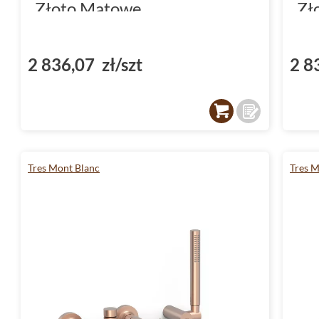
Złoto Matowe
Zł
(28330002OM)
(2
2 836,07 zł/szt
2 8
Tres Mont Blanc
Tres M