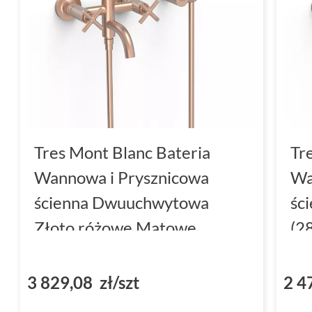
Tres Mont Blanc Bateria
Tr
Wannowa i Prysznicowa
Wa
ścienna Dwuuchwytowa
śc
Złoto różowe Matowe
(2
(28317601OPM)
3 829,08 zł/szt
2 4