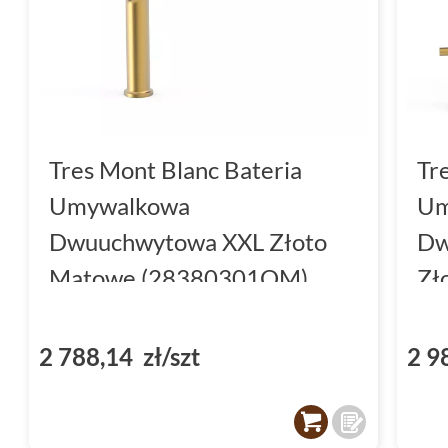
Tres Mont Blanc Bateria
Tr
Umywalkowa
Um
Dwuuchwytowa XXL Złoto
Dw
Matowe (28380301OM)
Zł
(2
2 788,14 zł/szt
2 9