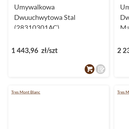
Umywalkowa
Um
Dwuuchwytowa Stal
Dw
(28310301AC)
Ma
1 443,96 zł/szt
2 2
Tres Mont Blanc
Tres M