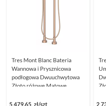
technologii i starannego wykonania. Baterie
się nie tylko pięknym wyglądem, ale również 
codzienne życie. Ich wszechstronność sprawi
zarówno w łazienkach, jak i kuchniach, ofer
użytkowania.
Dzięki różnorodności modeli oraz eleganck
Tres Mont Blanc to kolekcja, która zadowoli 
Tres Mont Blanc Bateria
Tr
wymagających klientów. Wybierz baterie Tres
Wannowa i Prysznicowa
Um
funkcjonalnością oraz pięknem w swoim wnę
podłogowa Dwuuchwytowa
Dw
Złoto różowe Matowe
Zł
(28319401OPM)
(2
5 479,65 zł/szt
2 7