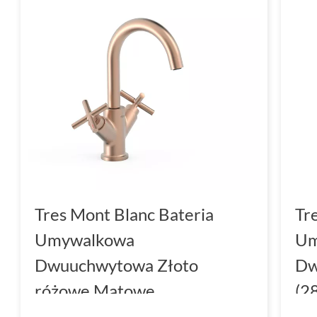
Tres Mont Blanc Bateria
Tr
Umywalkowa
Um
Dwuuchwytowa Złoto
Dw
różowe Matowe
(2
(28310301OPM)