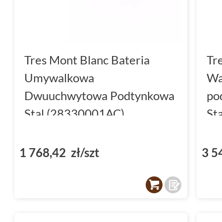
Tres Mont Blanc Bateria
Tr
Umywalkowa
Wa
Dwuuchwytowa Podtynkowa
po
Stal (28330001AC)
St
1 768,42 zł/szt
3 5