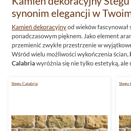
Kamień dekoracyjny Stegu 
synonim elegancji w Twoi
Kamień dekoracyjny
od wieków fascynował s
ponadczasowym pięknem. Jako element aranż
przemienić zwykłe przestrzenie w wyjątkowe 
Wśród wielu możliwości wykończenia ścian,
Calabria
wyróżnia się nie tylko estetyką, ale
wyjątkowy materiał doskonale odzwierciedla
jednocześnie będąc lekkim i łatwym w monta
Stegu Calabria
Stegu 
Kamień dekoracyjny Stegu Calabria
charakt
dominującymi odcieniami beżowego koloru,
ciepło i przytulność. Dzięki swej barwie pas
klasycznych po nowoczesne, pozwalając na 