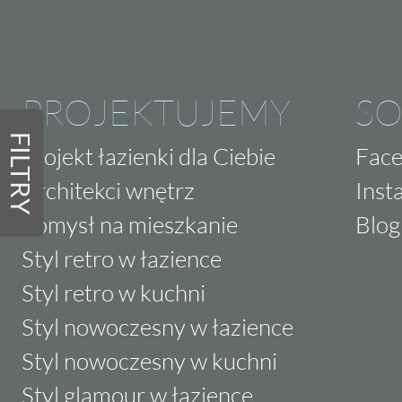
który się opłaca
Nie czekaj, aż Twoje wnętrze straci na atrak
Stegu Calabria to inwestycja, która w dłuższ
PROJEKTUJEMY
SO
same korzyści. Estetyka, trwałość i łatwość w
każdego dnia będziesz cieszyć się pięknem 
FILTRY
Projekt łazienki dla Ciebie
Fac
domu.
Architekci wnętrz
Inst
Pomysł na mieszkanie
Blog
Styl retro w łazience
Styl retro w kuchni
Styl nowoczesny w łazience
Styl nowoczesny w kuchni
Styl glamour w łazience