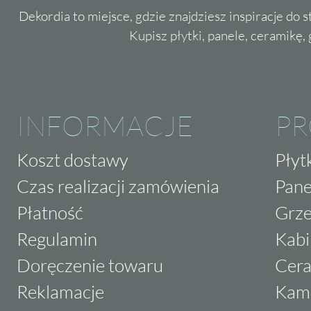
Dekordia to miejsce, gdzie znajdziesz inspiracje do 
Kamień dekoracyjny Stegu
Calabria to nie ty
Kupisz płytki, panele, ceramikę, g
wygląd ścian. To także praktyczne rozwiąza
być wykorzystane w różnych przestrzeniach
mrozu sprawia, że kamień ten doskonale spra
jako element dekoracyjny elewacji, ogrodzeń
INFORMACJE
P
ogrodzie.
Koszt dostawy
Płyt
Montaż płytek kamienia Calabria jest niezwyk
Czas realizacji zamówienia
Pane
łatwość w utrzymaniu czystości sprawiają, ż
Płatność
Grze
praktyczne.
Regulamin
Kabi
Kamień dekoracyjny Stegu - Ca
Doręczenie towaru
Cera
wnętrza
Reklamacje
Kam
Wybierając kamień dekoracyjny Stegu Calabr