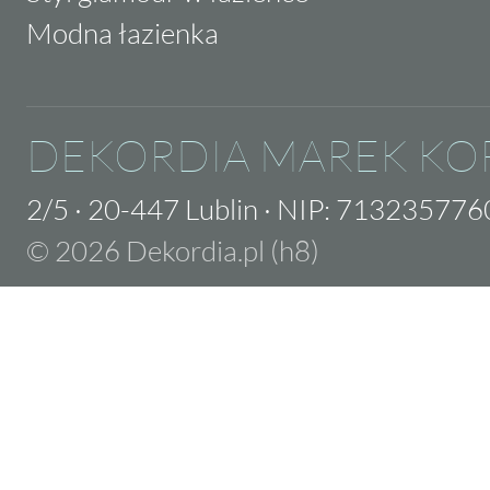
Modna łazienka
DEKORDIA MAREK KO
2/5
·
20-447 Lublin
·
NIP: 713235776
© 2026 Dekordia.pl (h8)