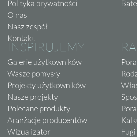
Polityka prywatności
Bate
stabilność. Ponadto, zastosowanie kamienia
O nas
przestrzeniach takich jak salony, korytarze 
Nasz zespół
wprowadzenie do nich wyjątkowego nastroju
codziennego komfortu użytkowania.
Kontakt
INSPIRUJEMY
RA
Zachęcamy do odwiedzenia naszej strony i za
kamienia dekoracyjnego Stegu Arena. Odkryj
Galerie użytkowników
Pora
swoje wnętrza w miejsca pełne stylu i elegan
Wasze pomysły
Rodz
naszymi doradcami, którzy pomogą Ci w wyb
Projekty użytkowników
Właś
Twojego domu.
Nasze projekty
Spos
Polecane produkty
Pora
Aranżacje producentów
Kalk
Wizualizator
Fugi 