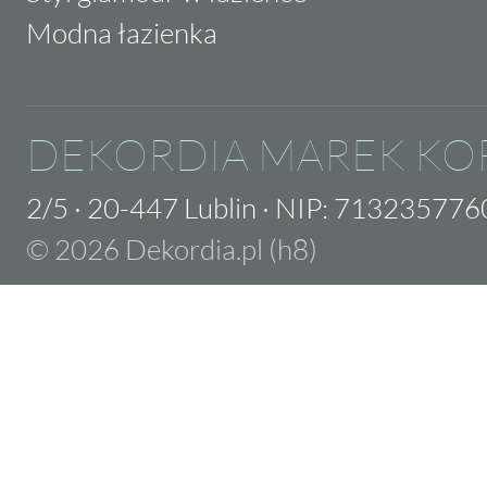
Modna łazienka
DEKORDIA MAREK KO
2/5
·
20-447 Lublin
·
NIP: 713235776
© 2026 Dekordia.pl (h8)