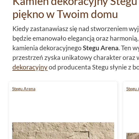
Kamień dekoracyjny Stegu 
piękno w Twoim domu
Kiedy zastanawiasz się nad stworzeniem wy
będzie emanowało elegancją oraz harmonią
kamienia dekoracyjnego
Stegu Arena
. Ten w
przestrzeń zyska unikatowy charakter oraz 
dekoracyjny
od producenta Stegu słynie z bo
beżowe odcienie wprowadzają do wnętrza cie
jednocześnie pozostają uniwersalne i dopas
Stegu Arena
Stegu 
aranżacji.
Wykorzystanie kamienia dekoracyjnego
Ste
wykreowanie trwałej i łatwej w utrzymaniu 
na działanie czynników zewnętrznych sprawi