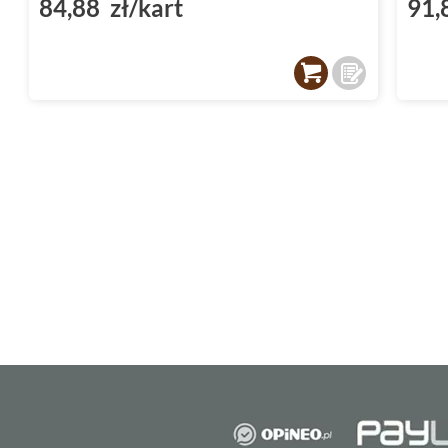
84,88 zł/kart
91,
atmosferę luksusu.
Stegu kamień dekoracyjny - tr
montażu
Kamień dekoracyjny Stegu Arena
nie tylko 
wyróżnia się swoją praktycznością. Jest łat
szybką i bezproblemową aplikację na ściana
specjalistów. Dzięki temu możesz cieszyć s
wnętrz niemal natychmiast po dokonaniu wy
Zarówno amatorzy majsterkowania, jak i profe
łatwość obróbki kamienia dekoracyjnego od 
dopasowanie kamienia do indywidualnych pot
Kamień dekoracyjny Stegu Aren