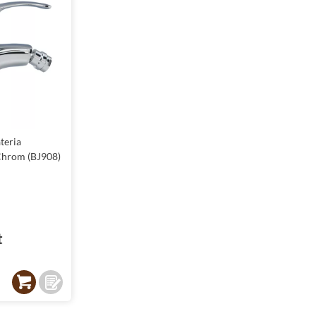
solidne wykonanie - dzięki temu są to produkty, które będą służyć przez 
mie - elegancja na lata
 charakterystycznych elementów kolekcji
Sea-Horse Betty
jest wykończeni
wyglądu, ale również gwarantuje łatwość w utrzymaniu czystości. Dzięki
enia, co znacząco ułatwia codzienną pielęgnację.
ne wykończenie sprawia, że baterie
Sea-Horse Betty
doskonale odbijają 
które cenią sobie estetykę i chcą, aby ich wnętrze wyglądało stylowo i no
teria
, możesz być pewien, że produkty te będą doskonale prezentować się w k
Chrom (BJ908)
na najwyższym poziomie
ty to nie tylko piękny wygląd, ale również zaawansowana funkcjonalność
bidetowe z tej kolekcji zostały wyposażone w mechanizmy, które zapewn
t
e z nich jest niezwykle komfortowe.
we Betty to idealny wybór dla osób, które pragną połączyć relaks w wan
te gwarantują oszczędność wody, co przekłada się na korzyści zarówno dl
ją się one ozdobą każdej łazienki, podkreślając jej wyjątkowy charakter.