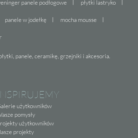
eninger panele podłogowe
płytki lastryko
panele w jodełkę
mocha mousse
r
ytki, panele, ceramikę, grzejniki i akcesoria.
INSPIRUJEMY
alerie użytkowników
asze pomysły
rojekty użytkowników
asze projekty