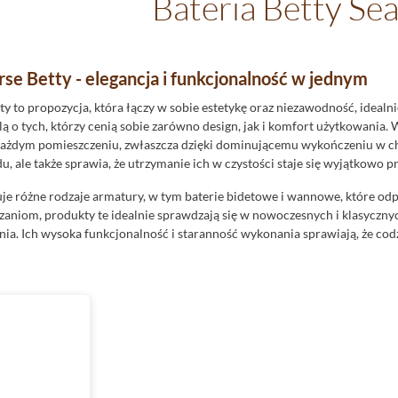
Bateria Betty Se
se Betty - elegancja i funkcjonalność w jednym
ty
to propozycja, która łączy w sobie estetykę oraz niezawodność, idealn
ą o tych, którzy cenią sobie zarówno design, jak i komfort użytkowania. 
każdym pomieszczeniu, zwłaszcza dzięki dominującemu wykończeniu w chr
 ale także sprawia, że utrzymanie ich w czystości staje się wyjątkowo pr
je różne rodzaje armatury, w tym baterie bidetowe i wannowe, które o
niom, produkty te idealnie sprawdzają się w nowoczesnych i klasycznyc
a. Ich wysoka funkcjonalność i staranność wykonania sprawiają, że codzi
echy baterii Sea-Horse Betty
ej armaturze, na myśl przychodzą produkty, które wyróżniają się zarówno 
ech, co czyni je jednymi z najbardziej pożądanych modeli na rynku. Wyko
mi stylami aranżacyjnymi - od minimalistycznych po bardziej tradycyjne
ji zostały zaprojektowane z myślą o komforcie użytkowania. Ergonomiczn
enia wody, oraz nowoczesne mechanizmy, zapewniające oszczędność wod