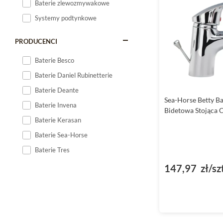
Baterie zlewozmywakowe
zwrócić uwagę na ich 
Systemy podtynkowe
Wykończenie w chro
PRODUCENCI
Jednym z najbardziej
bateriom wyjątkowego 
Baterie Besco
zanieczyszczeń i kami
Baterie Daniel Rubinetterie
Dodatkowo, chromowa
Baterie Deante
rozwiązanie dla osób, 
Sea-Horse Betty Ba
Baterie Invena
bidetową, czy wannową
Bidetowa Stojąca 
Baterie Kerasan
Funkcjonalność 
Baterie Sea-Horse
Baterie Tres
Baterie Sea-Horse
Bet
użytkowników. Modele 
147,97 zł/sz
sprawia, że korzystani
Z kolei baterie wanno
technologiom, modele 
design sprawia, że sta