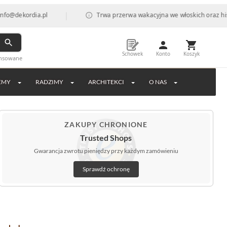
|
@dekordia.pl
Trwa przerwa wakacyjna we włoskich oraz hiszpa
Schowek
Konto
Koszyk
ansowane
EMY
RADZIMY
ARCHITEKCI
O NAS
ZAKUPY CHRONIONE
Trusted Shops
Gwarancja zwrotu pieniędzy przy każdym zamówieniu
Sprawdź ochronę