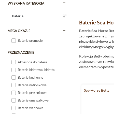
WYBRANA KATEGORIA
Baterie Sea-Hor
Baterie Sea-Horse Bet
MEGA OKAZJE
zaprojektowane z myśl
Baterie promocje
niezwykle stylowo w 
ekskluzywnego wyglądu,
PRZEZNACZENIE
Kolekcja Betty obejmu
zastosowanym rozwiąza
Akcesoria do baterii
elementami wyposażeni
Bateria bidetowa, bidetta
Baterie kuchenne
Styl i jakość - c
Baterie natryskowe
Kiedy myślimy o idealn
Sea-Horse Betty
Baterie prysznicowe
połączenie obu tych c
współgra z różnorodny
Baterie umywalkowe
Baterie wannowe
Produkty z tej kolekc
temperatury i strumi