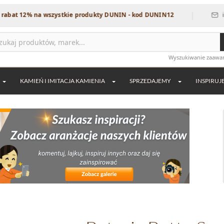
|
at 12% na wszystkie produkty DUNIN - kod DUNIN12
info
Wyszukiwanie zaaw
KAMIEŃ I IMITACJA KAMIENIA
SPRZEDAJEMY
INSPIRUJ