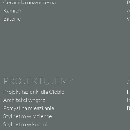
Ceramika nowoczesna
P
Kamień
A
Baterie
W
PROJEKTUJEMY
Projekt łazienki dla Ciebie
F
Architekci wnętrz
I
Pomysł na mieszkanie
B
Styl retro w łazience
Styl retro w kuchni