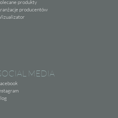
olecane produkty
ranżacje producentów
izualizator
SOCIAL MEDIA
acebook
nstagram
log