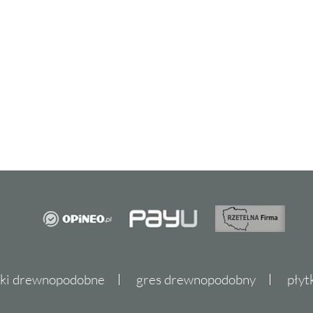
wojej łazience
y szukasz baterii do nowoczesnego, minimalistycznego wnętrza, czy do bar
je oczekiwania. Jej uniwersalność sprawia, że doskonale komponuje się
ałość.
chromie, baterie te pasują zarówno do jasnych, jak i ciemnych aranżacji,
worzyć łazienkę pełną stylu i elegancji, a jednocześnie dbają o praktycz
ie i baterie Sea-Horse - wybór, który warto rozwa
na zakup armatury łazienkowej, warto zwrócić uwagę na produkty marki 
znych, wysokiej jakości materiałów oraz nowoczesnego designu, który w
ca kolekcja Betty, która wyróżnia się eleganckim wykończeniem w chrom
-Horse Betty, zyskujemy pewność, że sięgamy po produkty, które nie tylko
zględu na to, czy potrzebujesz baterii bidetowej, czy wannowej, kolekcja 
 cenią sobie zarówno estetykę, jak i praktyczność w codziennym użytkowa
tki drewnopodobne
gres drewnopodobny
płyt