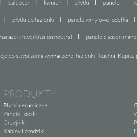
baldocer
kamień
płytki
panele
w
płytki do łazienki
panele winylowe jodełka
marazzi treverkfusion neutral
panele classen mano
cje do stworzenia wymarzonej łazienki i kuchni. Kupisz pł
PRODUKTY
Płytki ceramiczne
G
Panele i deski
W
Grzejniki
P
Kabiny i brodziki
N