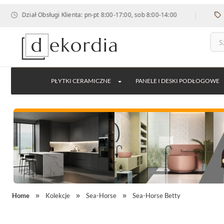
|
Dział Obsługi Klienta: pn-pt 8:00-17:00, sob 8:00-14:00
rab
PŁYTKI CERAMICZNE
PANELE I DESKI PODŁOGOWE
Home
Kolekcje
Sea-Horse
Sea-Horse Betty