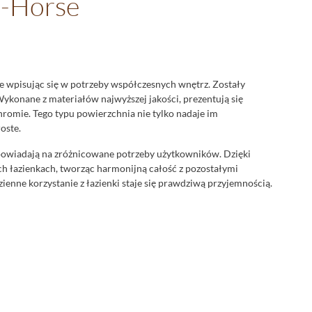
a-Horse
ie wpisując się w potrzeby współczesnych wnętrz. Zostały
Wykonane z materiałów najwyższej jakości, prezentują się
omie. Tego typu powierzchnia nie tylko nadaje im
oste.
dpowiadają na zróżnicowane potrzeby użytkowników. Dzięki
h łazienkach, tworząc harmonijną całość z pozostałymi
enne korzystanie z łazienki staje się prawdziwą przyjemnością.
swoją estetyką, jak i jakością.
Baterie Sea-Horse Betty
to
ńczenie w chromie dodaje im subtelnej elegancji, która doskonale
.
e uchwyty, które pozwalają na precyzyjne regulowanie
y, czynią je wyjątkowo praktycznym wyborem. Warto również