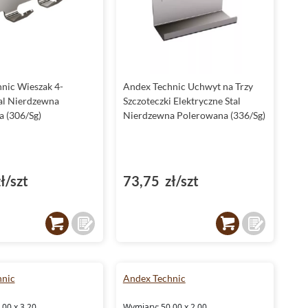
nic Wieszak 4-
Andex Technic Uchwyt na Trzy
al Nierdzewna
Szczoteczki Elektryczne Stal
 (306/Sg)
Nierdzewna Polerowana (336/Sg)
ł/szt
73,75 zł/szt
hnic
Andex Technic
.00 x 3.20
Wymiary: 50.00 x 2.00