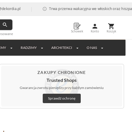
|
a.pl
Trwa przerwa wakacyjna we włoskich oraz hiszpańskich f
Schowek
Konto
Koszyk
ansowane
EMY
RADZIMY
ARCHITEKCI
O NAS
ZAKUPY CHRONIONE
Trusted Shops
Gwarancja zwrotu pieniędzy przy każdym zamówieniu
Sprawdź ochronę