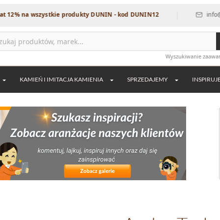
|
na wszystkie produkty DUNIN - kod DUNIN12
info@dekordi
Wyszukiwanie zaaw
KAMIEŃ I IMITACJA KAMIENIA
SPRZEDAJEMY
INSPIRUJ