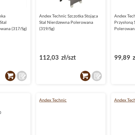
mka
Andex Technic Szczotka Stojąca
Andex Tech
Stal
Stal Nierdzewna Polerowana
Przysłoną 
wana (317/Sg)
(319/Sg)
Polerowana
112,03 zł/szt
99,89 z
Andex Technic
Andex Tec
0