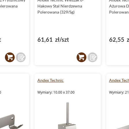
olerowana
Hakowy Stal Nierdzewna
Ażurowa D
Polerowana (329/Sg)
Polerowana
t
61,61 zł/szt
62,55 z
Andex Technic
Andex Tec
0
Wymiary: 10.00 x 37.00
Wymiary: 21