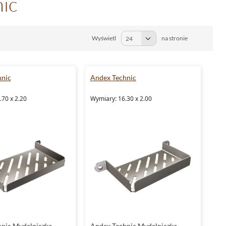
ic
Wyświetl
na stronie
hnic
Andex Technic
.70 x 2.20
Wymiary: 16.30 x 2.00
nic Mydelniczka
Andex Technic Mydelniczka