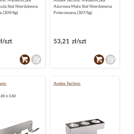
uża Stal Nierdzewna
Ażurowa Mała Stal Nierdzewna
 (309/Sg)
Polerowana (307/Sg)
ł/szt
53,21 zł/szt
hnic
Andex Technic
.80 x 3.60