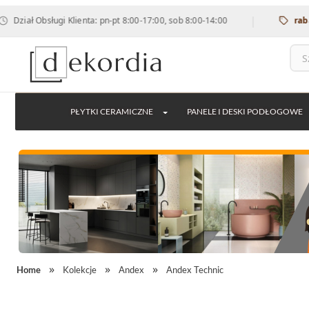
|
 Obsługi Klienta: pn-pt 8:00-17:00, sob 8:00-14:00
rabat 12% 
PŁYTKI CERAMICZNE
PANELE I DESKI PODŁOGOWE
Home
Kolekcje
Andex
Andex Technic