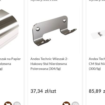
szak na Papier
Andex Technic Wieszak 2-
Andex Tech
erdzewna
Hakowy Stal Nierdzewna
CM Stal N
g)
Polerowana (304/Sg)
(300/Sg)
37,34 zł/szt
85,89 z