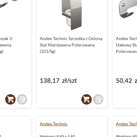
szak 3-
Andex Technic Szczotka z Osłoną
Andex Tech
dzewna
Stal Nierdzewna Polerowana
Hakowy St
g)
(321/Sg)
Polerowana
138,17 zł/szt
50,42 z
Andex Technic
Andex Tec
0
Wymiary: 8.60 x 3.60
Wymiary: 60