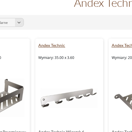
Andex Techn
Andex Technic
Andex Tec
0
Wymiary: 35.00 x 3.60
Wymiary: 20
z Prysznicowy
Andex Technic Wieszak 6-
Andex Tech