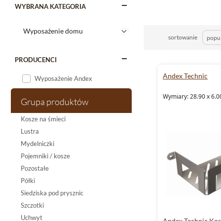
WYBRANA KATEGORIA
sortowanie
PRODUCENCI
Andex Technic
Wyposażenie Andex
Wymiary: 28.90 x 6.0
Grupa produktów
Kosze na śmieci
Lustra
Mydelniczki
Pojemniki / kosze
Pozostałe
Półki
Siedziska pod prysznic
Szczotki
Uchwyt
Andex Technic Kos