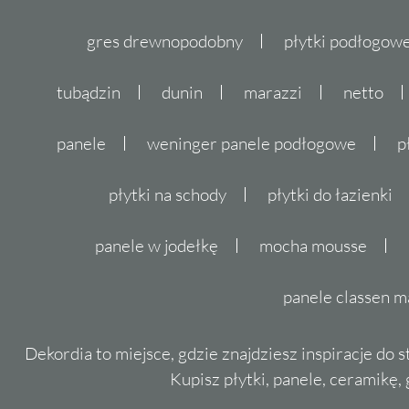
gres drewnopodobny
płytki podłogo
tubądzin
dunin
marazzi
netto
panele
weninger panele podłogowe
p
płytki na schody
płytki do łazienki
panele w jodełkę
mocha mousse
panele classen m
Dekordia to miejsce, gdzie znajdziesz inspiracje do 
Kupisz płytki, panele, ceramikę, g