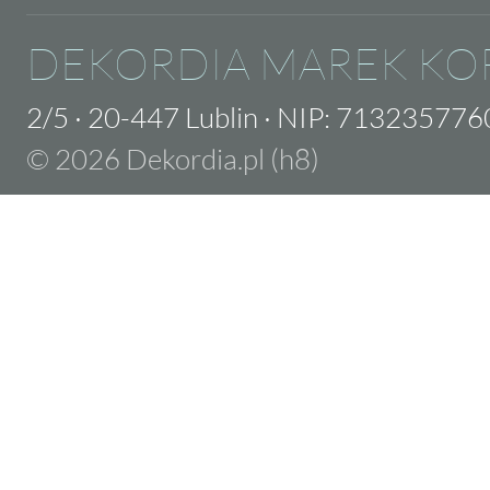
DEKORDIA MAREK KO
2/5
·
20-447 Lublin
·
NIP: 713235776
© 2026 Dekordia.pl (h8)