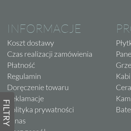
INFORMACJE
P
Koszt dostawy
Płyt
Czas realizacji zamówienia
Pane
Płatność
Grze
Regulamin
Kabi
Doręczenie towaru
Cera
Reklamacje
Kam
FILTRY
Polityka prywatności
Bate
O nas