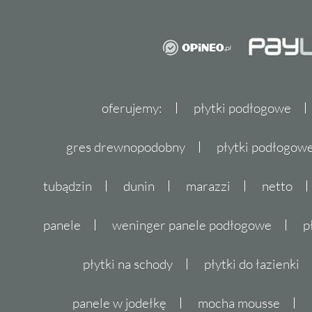
oferujemy:
płytki podłogowe
gres drewnopodobny
płytki podłogo
tubądzin
dunin
marazzi
netto
panele
weninger panele podłogowe
p
płytki na schody
płytki do łazienki
panele w jodełkę
mocha mousse