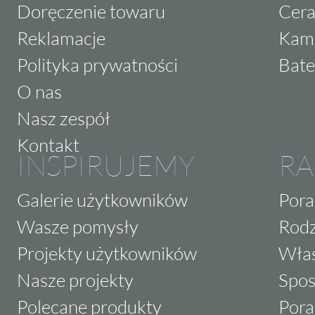
Doręczenie towaru
Cera
Reklamacje
Kam
Polityka prywatności
Bate
O nas
Nasz zespół
Kontakt
INSPIRUJEMY
RA
Galerie użytkowników
Pora
Wasze pomysły
Rodz
Projekty użytkowników
Właś
Nasze projekty
Spos
Polecane produkty
Pora