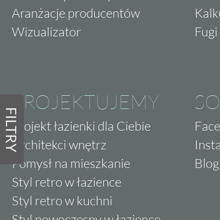
Aranżacje producentów
Kalk
Wizualizator
Fugi 
PROJEKTUJEMY
SO
FILTRY
Projekt łazienki dla Ciebie
Fac
Architekci wnętrz
Inst
Pomysł na mieszkanie
Blog
Styl retro w łazience
Styl retro w kuchni
Styl nowoczesny w łazience