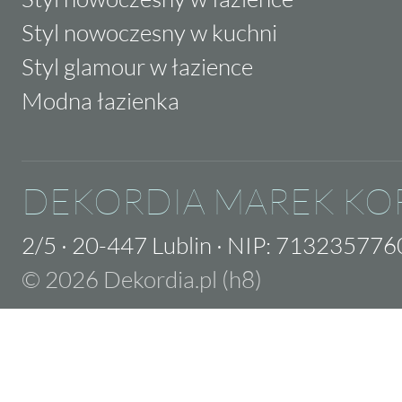
Styl nowoczesny w kuchni
Styl glamour w łazience
Modna łazienka
DEKORDIA MAREK KO
2/5
·
20-447 Lublin
·
NIP: 713235776
© 2026 Dekordia.pl (h8)