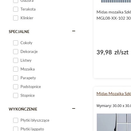
Glazura
Terakota
Midas mozaika Szk
Klinkier
MGL08-XX-102 30
SPECJALNE
Cokoły
39,98 zł/szt
Dekoracje
Listwy
Mozaika
Parapety
Podstopnice
Midas Mozaika Szk
Stopnice
Wymiary: 30.00 x 30.
WYKOŃCZENIE
Płytki błyszczące
Płytki lappato