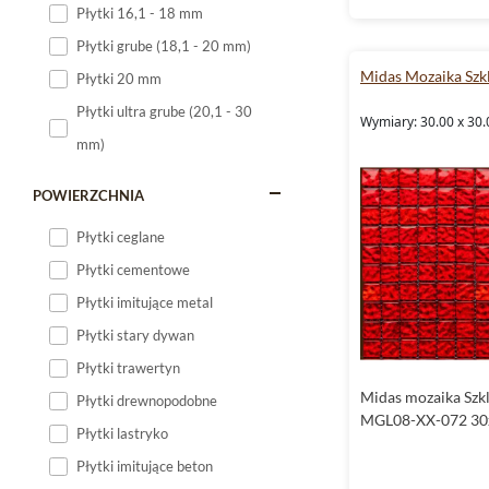
Płytki 16,1 - 18 mm
Płytki 120x60
Płytki grube (18,1 - 20 mm)
Płytki 75x75
Midas Mozaika Szk
Płytki 20 mm
Płytki 80x80
Płytki ultra grube (20,1 - 30
Wymiary: 30.00 x 30.
Płytki 90x90
mm)
Płytki 120x120
Płytki małe
POWIERZCHNIA
Płytki duże
Płytki ceglane
Płytki wielkoformatowe
Płytki cementowe
Płytki imitujące metal
Płytki stary dywan
Płytki trawertyn
Midas mozaika Szk
Płytki drewnopodobne
MGL08-XX-072 30
Płytki lastryko
Płytki imitujące beton