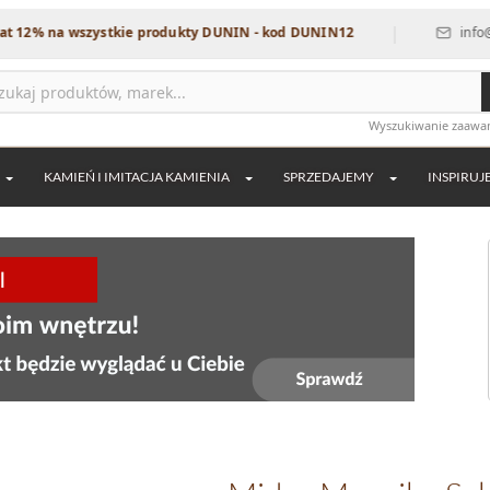
|
 wszystkie produkty DUNIN - kod DUNIN12
info@dekordia.p
Wyszukiwanie zaaw
KAMIEŃ I IMITACJA KAMIENIA
SPRZEDAJEMY
INSPIRUJ