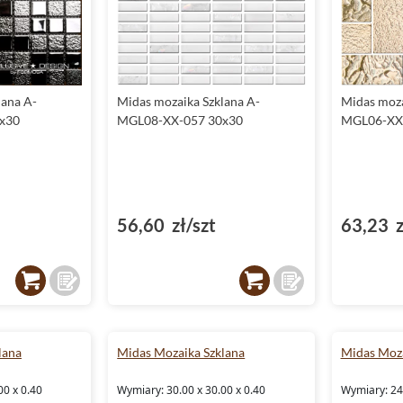
lana A-
Midas mozaika Szklana A-
Midas moza
x30
MGL08-XX-057 30x30
MGL06-XX
56,60 zł/szt
63,23 z
lana
Midas Mozaika Szklana
Midas Moza
00 x 0.40
Wymiary: 30.00 x 30.00 x 0.40
Wymiary: 24.