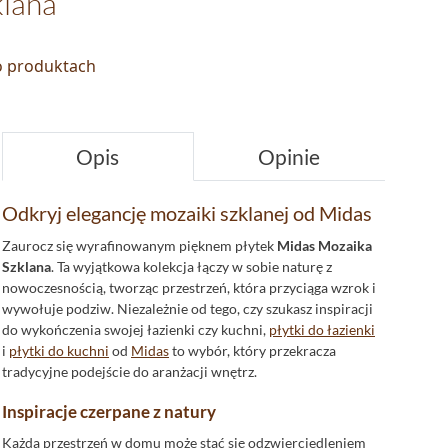
klana
 o produktach
Opis
Opinie
Odkryj elegancję mozaiki szklanej od Midas
Zaurocz się wyrafinowanym pięknem płytek
Midas Mozaika
Szklana
. Ta wyjątkowa kolekcja łączy w sobie naturę z
nowoczesnością, tworząc przestrzeń, która przyciąga wzrok i
wywołuje podziw. Niezależnie od tego, czy szukasz inspiracji
do wykończenia swojej łazienki czy kuchni,
płytki do łazienki
i
płytki do kuchni
od
Midas
to wybór, który przekracza
tradycyjne podejście do aranżacji wnętrz.
Inspiracje czerpane z natury
Każda przestrzeń w domu może stać się odzwierciedleniem