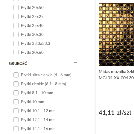
Płytki 20x50
Płytki 25x25
Płytki 25x40
Płytki 30x30
Płytki 33,3x33,3
Płytki 20x60
Płytki 20x120
GRUBOŚĆ
Płytki 25x60
Midas mozaika Szk
Plytki ultra cienkie (4 - 6 mm)
MGL04-XX-004 30
Płytki 25x75
Płytki cienkie (6,1 - 8 mm)
Płytki 30x60
Płytki 8,1 - 10 mm
Płytki 30x90
Płytki 10 mm
Płytki 30x120
Płytki 10,1 - 12 mm
41,11 zł/szt
Płytki 40x120
Płytki 12,1 - 14 mm
Płytki 45x45
Płytki 14,1 - 16 mm
Płytki 60x60