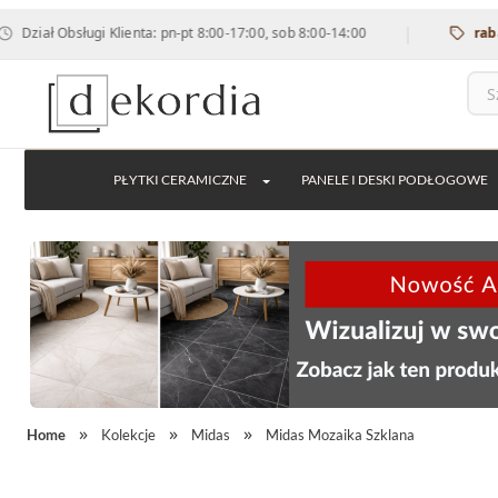
|
bsługi Klienta: pn-pt 8:00-17:00, sob 8:00-14:00
rabat 12% na
PŁYTKI CERAMICZNE
PANELE I DESKI PODŁOGOWE
Home
Kolekcje
Midas
Midas Mozaika Szklana