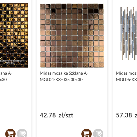
lana A-
Midas mozaika Szklana A-
Midas moza
x30
MGL04-XX-035 30x30
MGL06-XX-
42,78 zł/szt
57,38 z