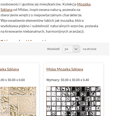
osobowości i gustów jej mieszkańców. Kolekcja
Mozaika
Szklana
od Midas, inspirowana naturą, pozwala na
stworzenie wnętrz o niepowtarzalnym charakterze.
Wprowadzenie elementów takich jak mozaika, która
wydobywa piękno i subtelność naturalnych wzorów, pozwala
na kreowanie niebanalnych, harmonijnych aranżacji.
Różnorodność formatów
Wyświetl
na stronie
Mozaika Szklana od Midas oferuje szeroki wybór formatów,
dzięki czemu każdy projekt może zostać dopasowany do
indywidualnych potrzeb i wymiarów danej przestrzeni.
Dostępne są płytki 24,8x31, płytki 25x31, płytki 31,6x31,6,
ika Szklana
Midas Mozaika Szklana
płytki 29,9x29,5,
płytki 30x30
oraz płytki 28,6x26,5, co
pozwala na łatwe komponowanie nawet najbardziej
00 x 30.00 x 0.60
Wymiary: 30.00 x 30.00 x 0.40
złożonych wzorów.
Barwy, które ożywiają przestrzeń
Paleta barw Mozaiki Szklanej Midas jest równie imponująca
co jej formaty. Niezależnie od tego, czy preferujesz spokój i
elegancję płytek białych czy też dynamikę i energię płytek