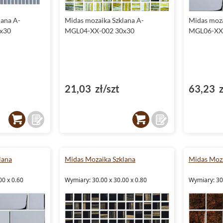
lana A-
Midas mozaika Szklana A-
Midas moza
x30
MGL04-XX-002 30x30
MGL06-XX
21,03 zł/szt
63,23 z
lana
Midas Mozaika Szklana
Midas Moza
00 x 0.60
Wymiary: 30.00 x 30.00 x 0.80
Wymiary: 30.