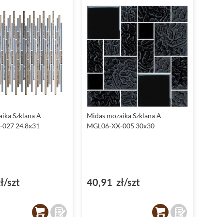
czystości, co jest istotną cechą zarówno w łazienkach, jak i
kuchniach.
Struktura płytki - kamień
Struktura kamienia nadaje płytkom z kolekcji Mozaika
Szklana od Midas wyjątkowego, naturalnego wyglądu. Każda
płytka
, dzięki swej jednostkowej teksturze, przypomina
kawałek unikatowego kamienia, dzięki czemu wnętrze
nabiera szlachetnego i ekskluzywnego charakteru.
Płytki Midas - idealne do łazienki
ika Szklana A-
Midas mozaika Szklana A-
Płytki do łazienki od Midas z kolekcji Mozaika Szklana
027 24.8x31
MGL06-XX-005 30x30
przekształcają każdą łazienkę w prywatne spa. Ich
wodoodporna powierzchnia oraz łatwość w czyszczeniu
sprawiają, że są one idealnym rozwiązaniem do miejsc
narażonych na działanie wilgoci.
ł/szt
40,91 zł/szt
Płytki Midas - funkcjonalność w kuchni
Płytki do kuchni z kolekcji
Midas Mozaika Szklana
to nie
tylko piękno, ale także funkcjonalność. Odporność na