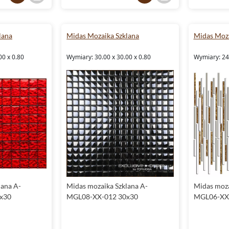
lana
Midas Mozaika Szklana
Midas Moza
00 x 0.80
Wymiary: 30.00 x 30.00 x 0.80
Wymiary: 24.
lana A-
Midas mozaika Szklana A-
Midas moza
x30
MGL08-XX-012 30x30
MGL06-XX-