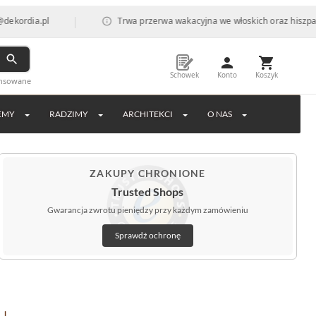
|
l
Trwa przerwa wakacyjna we włoskich oraz hiszpańskich fab
Schowek
Konto
Koszyk
ansowane
EMY
RADZIMY
ARCHITEKCI
O NAS
ZAKUPY CHRONIONE
Trusted Shops
Gwarancja zwrotu pieniędzy przy każdym zamówieniu
Sprawdź ochronę