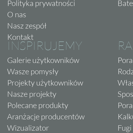
Polityka prywatności
Bate
O nas
Nasz zespół
Kontakt
INSPIRUJEMY
RA
Galerie użytkowników
Pora
Wasze pomysły
Rodz
Projekty użytkowników
Właś
Nasze projekty
Spos
Polecane produkty
Pora
Aranżacje producentów
Kalk
Wizualizator
Fugi 