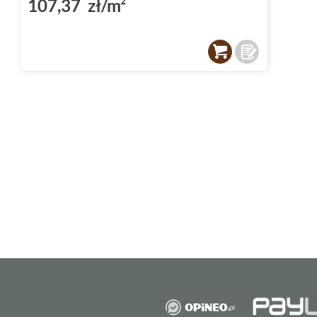
107,37 zł/m²
Wyjątkowy charakter płytek z kolekcji Halc
błyszczące
wykończenie. Tworzy ono efekt od
wnętrzom elegancji i przestronności. Strukt
naturalnego kamienia, co sprawia, że idealn
stylami aranżacji.
Płytki łazienkowe
Dzięki swoim unikalnym właściwościom,
pły
doskonałym wyborem na
płytki łazienkowe
.
innymi elementami wyposażenia, tworząc spó
Niezależnie od stylu Twojej łazienki, z pewno
ofercie coś dla siebie.
Płytki do salonu