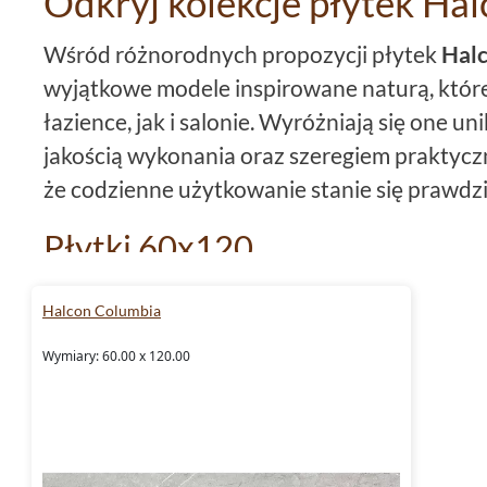
Odkryj kolekcje płytek Ha
Wśród różnorodnych propozycji płytek
Hal
wyjątkowe modele inspirowane naturą, któr
łazience, jak i salonie. Wyróżniają się one 
jakością wykonania oraz szeregiem praktycz
że codzienne użytkowanie stanie się prawdz
Płytki 60x120
Niezwykły format płytek 60x120 z kolekcji
H
Halcon Columbia
nieograniczone możliwości aranżacyjne. Tak
Wymiary: 60.00 x 120.00
różnorodnych układów, które doskonale wpis
wystroju wnętrz. Bez względu na to, czy zde
nowoczesną aranżację, z pewnością okażą się