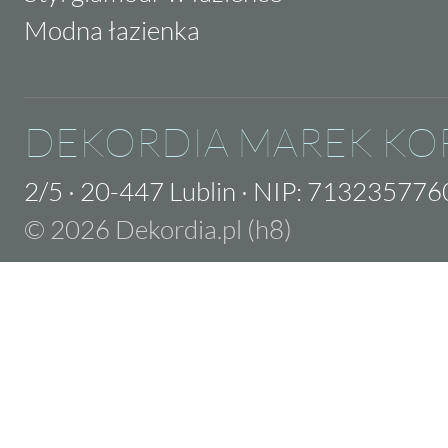
Modna łazienka
DEKORDIA MAREK KO
2/5
·
20-447 Lublin
·
NIP: 713235776
© 2026 Dekordia.pl (h8)