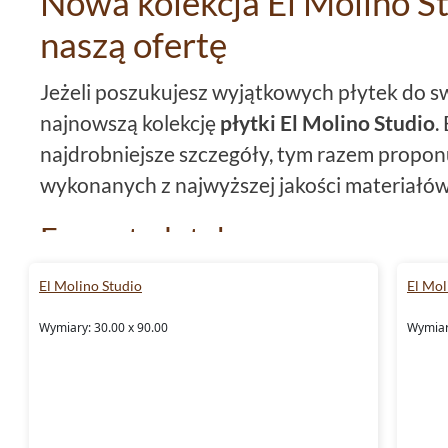
Nowa kolekcja El Molino St
naszą ofertę
Jeżeli poszukujesz wyjątkowych płytek do 
najnowszą kolekcję
płytki El Molino Studio
.
najdrobniejsze szczegóły, tym razem propo
wykonanych z najwyższej jakości materiałów
Format płytek
Nasza kolekcja zawiera
płytki 30x90
, które 
El Molino Studio
El Mol
zarówno na dużych, jak i mniejszych powierz
Wymiary: 30.00 x 90.00
Wymiar
rozmiar gwarantuje, że będą pasować do ka
Rektyfikacja płytek
Cechą, która wyróżnia
płytki El Molino Stud