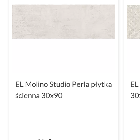
rektyfikowane
. Proces ten gwarantuje ideal
sprawia, że są one niesamowicie estetyczne i
Glazura - materiał najwyższ
Glazura
to materiał, z którego wykonane są 
temu są one niezwykle trwałe, a przy tym pi
Dekor i spójność aranżacji
EL Molino Studio Perla płytka
EL
Kolekcja
El Molino Studio
zawiera elementy
ścienna 30x90
30
które umożliwiają tworzenie spójnej i harmoni
Płytki ścienne
El Molino Studio
to przede wszystkim kolekc