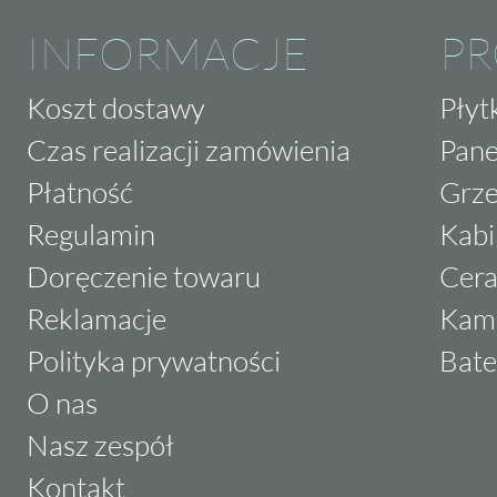
INFORMACJE
P
Koszt dostawy
Płyt
Czas realizacji zamówienia
Pane
Płatność
Grze
Regulamin
Kabi
Doręczenie towaru
Cera
Reklamacje
Kam
Polityka prywatności
Bate
O nas
Nasz zespół
Kontakt