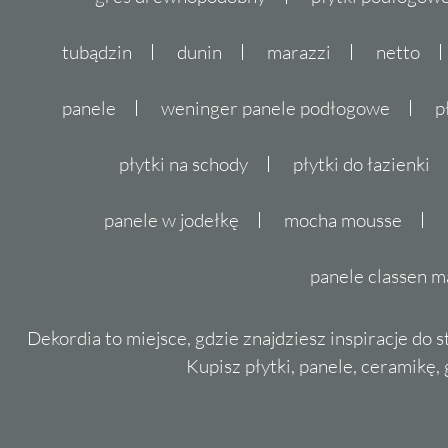
tubądzin
dunin
marazzi
netto
panele
weninger panele podłogowe
p
płytki na schody
płytki do łazienki
panele w jodełkę
mocha mousse
panele classen m
Dekordia to miejsce, gdzie znajdziesz inspiracje do 
Kupisz płytki, panele, ceramikę, g