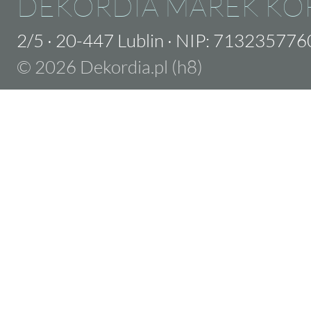
DEKORDIA MAREK KO
2/5
·
20-447 Lublin
·
NIP: 713235776
© 2026 Dekordia.pl (h8)