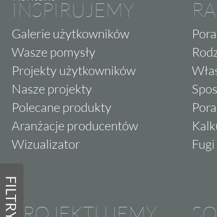
INSPIRUJEMY
RA
Galerie użytkowników
Pora
Wasze pomysły
Rodz
Projekty użytkowników
Właś
Nasze projekty
Spos
Polecane produkty
Pora
Aranżacje producentów
Kalk
Wizualizator
Fugi 
FILTRY
PROJEKTUJEMY
SO