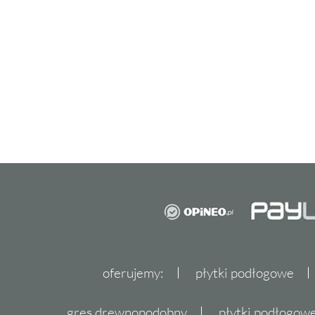
oferujemy:
płytki podłogowe
gres drewnopodobny
płytki podłogo