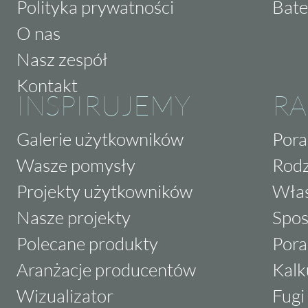
Polityka prywatności
Bate
O nas
Nasz zespół
Kontakt
INSPIRUJEMY
RA
Galerie użytkowników
Pora
Wasze pomysły
Rodz
Projekty użytkowników
Właś
Nasze projekty
Spos
Polecane produkty
Pora
Aranżacje producentów
Kalk
Wizualizator
Fugi 