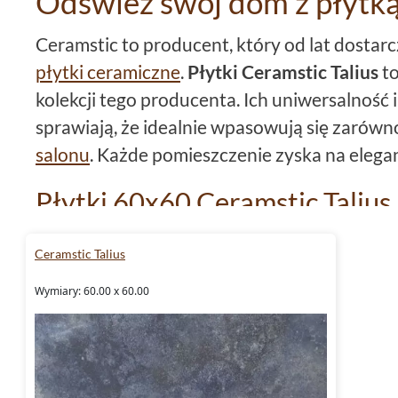
Odśwież swój dom z płytką
Ceramstic to producent, który od lat dostar
płytki ceramiczne
.
Płytki Ceramstic Talius
to
kolekcji tego producenta. Ich uniwersalność
sprawiają, że idealnie wpasowują się zarówno
salonu
. Każde pomieszczenie zyska na elegancj
Płytki 60x60 Ceramstic Talius
Płytki z kolekcji Talius od Ceramstic dostęp
Ceramstic Talius
doskonały wybór dla osób ceniących sobie k
Wymiary: 60.00 x 60.00
Duży format płytek sprawia, że pomieszczeni
przestronne.
Mrozoodporne i rektyfikowane