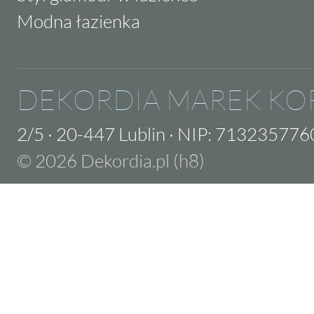
Modna łazienka
DEKORDIA MAREK KO
2/5
·
20-447 Lublin
·
NIP: 713235776
© 2026 Dekordia.pl (h8)