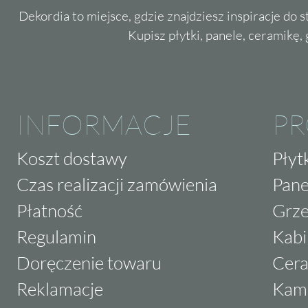
Dekordia to miejsce, gdzie znajdziesz inspiracje do 
Zachęcamy do zapoznania się z pełną ofertą 
Kupisz płytki, panele, ceramikę, g
Odkryj ich niezwykłą trwałość, elegancję i f
płytki, które przetrwają próbę czasu i będą ci
Zmień swoje wnętrze już dziś!
INFORMACJE
P
Koszt dostawy
Płyt
Czas realizacji zamówienia
Pane
Płatność
Grze
Regulamin
Kabi
Doręczenie towaru
Cera
Reklamacje
Kam