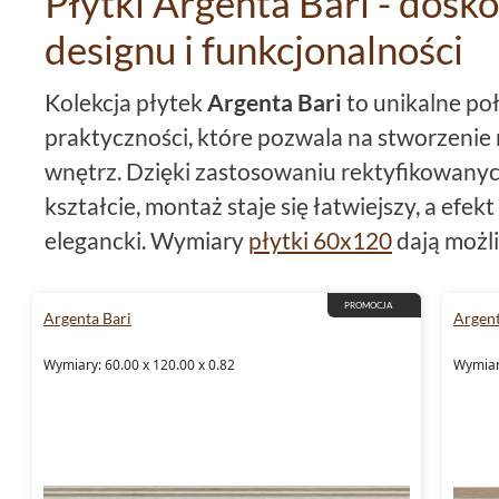
Płytki Argenta Bari - dosk
designu i funkcjonalności
Kolekcja płytek
Argenta Bari
to unikalne poł
praktyczności, które pozwala na stworzeni
wnętrz. Dzięki zastosowaniu rektyfikowany
kształcie, montaż staje się łatwiejszy, a efek
elegancki. Wymiary
płytki 60x120
dają możl
przestrzeni z zachowaniem idealnych proporcj
doskonale sprawdza się w wielu pomieszczen
PROMOCJA
Argenta Bari
Argent
wykończeniem powierzchni,
glazura
Bari wpr
Wymiary: 60.00 x 120.00 x 0.82
Wymiary
wygląd, będąc jednocześnie łatwą w utrzyma
Argenta płytki Bari - stylowy 
Łazienka jest miejscem relaksu i odpoczynk