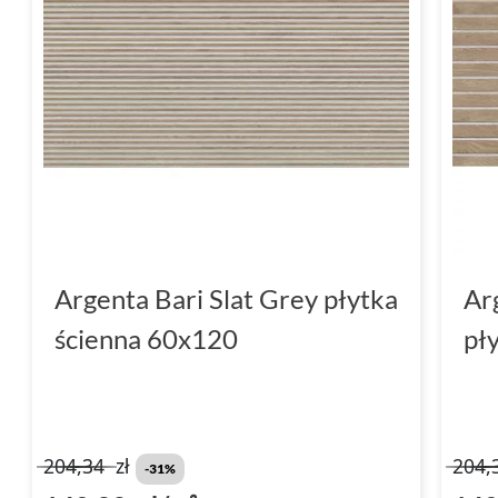
materiałów może wpłynąć na jej komfort ora
łazienki
z kolekcji
Argenta Bari
pozwalają st
harmonii i spokoju. Ich prostokątny kształt 
matowym wykończeniem wprowadza do wnęt
przytulny charakter.
Dzięki dużemu formatowi
płytki
60x120, mini
sprawia, że powierzchnia wygląda bardziej jed
Rektyfikowane brzegi dodatkowo zapewniają
Argenta Bari Slat Grey płytka
Ar
możliwość stworzenia minimalistycznych aran
ścienna 60x120
pł
płytek Argenta Bari do łazienki, możesz cies
praktycznością w każdym detalu.
Płytki do kuchni - Argenta Bar
204,34
zł
204,
-31%
Kuchnia to serce domu, gdzie liczy się nie ty