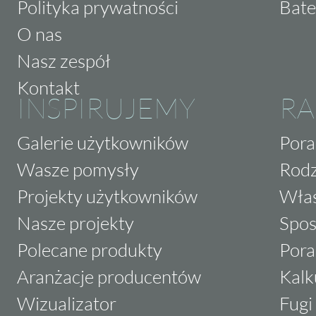
Polityka prywatności
Bate
Wybierz
hiszpańskie
rzemiosło, które wniesi
Twojego domu.
O nas
Nasz zespół
Kontakt
INSPIRUJEMY
RA
Galerie użytkowników
Pora
Wasze pomysły
Rodz
Projekty użytkowników
Właś
Nasze projekty
Spos
Polecane produkty
Pora
Aranżacje producentów
Kalk
Wizualizator
Fugi 