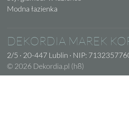
Modna łazienka
DEKORDIA MAREK KO
2/5
·
20-447 Lublin
·
NIP: 713235776
© 2026 Dekordia.pl (h8)