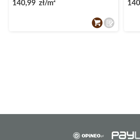
140,99 zł/m²
140
estetyka. Kolekcja płytek ściennych Argenta
myślą o wymagających użytkownikach, którz
dwóch cech.
Wyjątkowy format płytki 60x120 pozwala n
przestronnego efektu, nawet w mniejszych
powierzchnia oraz prostokątny kształt płyte
ponadczasowy charakter, który doskonale wp
aranżacyjne.
Dodatkowo, wykonanie z wysokiej jakości g
trwałość oraz odporność na wilgoć, co czyni
kuchni
. Wybierając Argenta płytki Bari, moż
zachwyca każdego dnia.