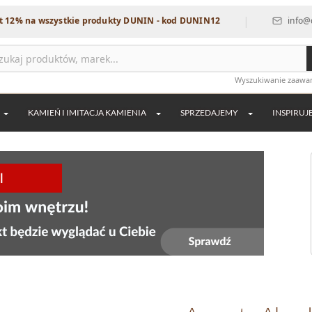
|
a wszystkie produkty DUNIN - kod DUNIN12
info@dekordia
Wyszukiwanie zaaw
KAMIEŃ I IMITACJA KAMIENIA
SPRZEDAJEMY
INSPIRUJ