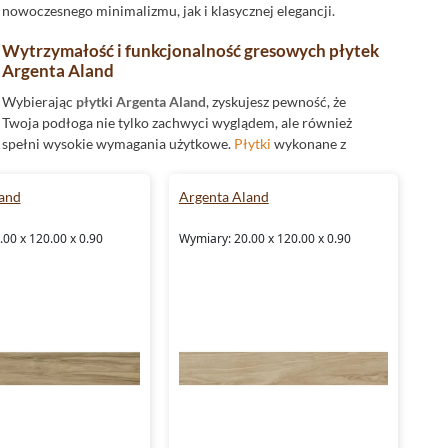
nowoczesnego minimalizmu, jak i klasycznej elegancji.
Wytrzymałość i funkcjonalność gresowych płytek
Argenta Aland
Wybierając
płytki Argenta Aland
, zyskujesz pewność, że
Twoja podłoga nie tylko zachwyci wyglądem, ale również
spełni wysokie wymagania użytkowe.
Płytki
wykonane z
gresu
cechują się wyjątkową odpornością na uszkodzenia
mechaniczne, co sprawia, że są odpowiednie zarówno do
and
Argenta Aland
wnętrz mieszkalnych, jak i bardziej wymagających
przestrzeni. Dodatkowym atutem kolekcji jest rektyfikacja,
00 x 120.00 x 0.90
Wymiary: 20.00 x 120.00 x 0.90
dzięki której płytki można układać z minimalną fugą, co
zapewnia efekt jednolitej powierzchni. Niezwykle istotną
cechą płytek Argenta Aland jest ich mrozoodporność, co
oznacza, że nadają się także do użytku w miejscach
narażonych na niskie temperatury, takich jak tarasy czy
balkony.
Płytki do łazienki - funkcjonalność i elegancja
Kolekcja Argenta Aland to idealny wybór, jeśli szukasz płytek
do łazienki
. Ich prostokątny kształt i bezowo-brązowa