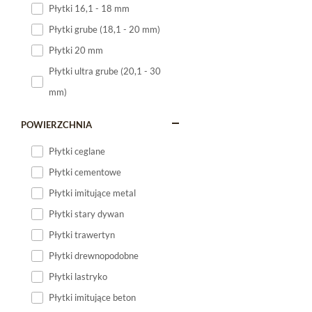
Płytki 16,1 - 18 mm
Płytki 120x60
Płytki grube (18,1 - 20 mm)
Płytki 75x75
Płytki 20 mm
Płytki 80x80
Płytki ultra grube (20,1 - 30
Płytki 90x90
mm)
Płytki 120x120
Płytki małe
POWIERZCHNIA
Płytki duże
Płytki ceglane
Płytki wielkoformatowe
Płytki cementowe
Płytki imitujące metal
Płytki stary dywan
Płytki trawertyn
Płytki drewnopodobne
Płytki lastryko
Płytki imitujące beton