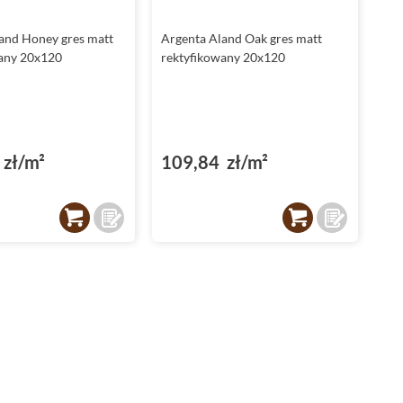
kolorystyka pozwalają na tworzenie wyjątkowych
kompozycji, które optycznie powiększą przestrzeń. Dzięki
and Honey gres matt
Argenta Aland Oak gres matt
naturalnej strukturze drewna, płytki wprowadzą do Twojej
any 20x120
rektyfikowany 20x120
łazienki przytulną atmosferę, jednocześnie zachowując
elegancki charakter.
Matowe
wykończenie powierzchni
sprawia, że płytki są łatwe w utrzymaniu czystości, co jest
niezwykle istotne w pomieszczeniach narażonych na wilgoć.
Dzięki wykonaniu z gresu,
płytki Argenta Aland
są odporne
zł/m²
109,84 zł/m²
na działanie wody, co czyni je idealnym rozwiązaniem do
każdej łazienki.
Płytki do kuchni - piękno i praktyczność
Jeśli marzysz o kuchni, która łączy estetykę z
funkcjonalnością, kolekcja Argenta płytki Aland spełni Twoje
oczekiwania.
Płytki do kuchni
inspirowane naturą doskonale
komponują się zarówno z nowoczesnymi, jak i klasycznymi
meblami kuchennymi. Ich prostokątny kształt i naturalna
struktura drewna pozwalają na stworzenie przyjemnej i
ciepłej atmosfery w sercu Twojego domu. Dodatkowo,
matowe wykończenie powierzchni ułatwia czyszczenie, a
mrozoodporność oraz wysoka odporność na uszkodzenia