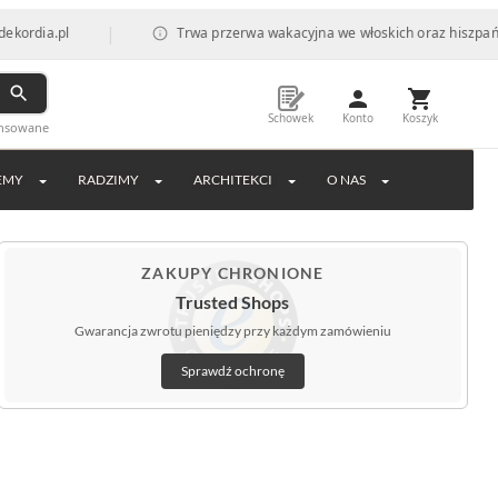
|
.pl
Trwa przerwa wakacyjna we włoskich oraz hiszpańskich fa
Schowek
Konto
Koszyk
ansowane
EMY
RADZIMY
ARCHITEKCI
O NAS
ZAKUPY CHRONIONE
Trusted Shops
Gwarancja zwrotu pieniędzy przy każdym zamówieniu
Sprawdź ochronę