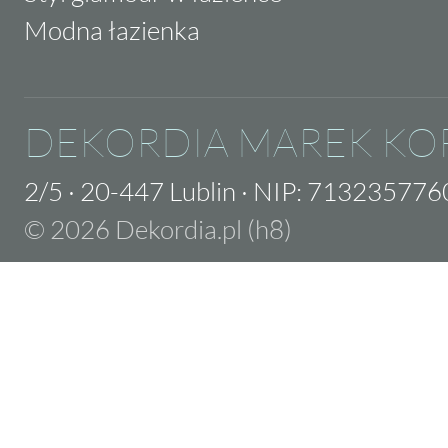
Modna łazienka
DEKORDIA MAREK KO
2/5
·
20-447 Lublin
·
NIP: 713235776
© 2026 Dekordia.pl (h8)