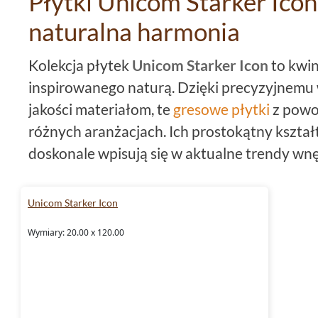
Płytki Unicom Starker Icon 
naturalna harmonia
Kolekcja płytek
Unicom Starker Icon
to kwin
inspirowanego naturą. Dzięki precyzyjnemu
jakości materiałom, te
gresowe płytki
z powo
różnych aranżacjach. Ich prostokątny kszta
doskonale wpisują się w aktualne trendy wn
struktura przypominająca naturalne drewno c
dla miłośników ponadczasowego stylu. Wszys
Unicom Starker Icon
Unicom Starker
płytki
Icon to propozycja, k
Wymiary: 20.00 x 120.00
najbardziej wymagających klientów.
Idealne wymiary i precyzyjne
Jednym z wyróżników kolekcji Icon są jej wy