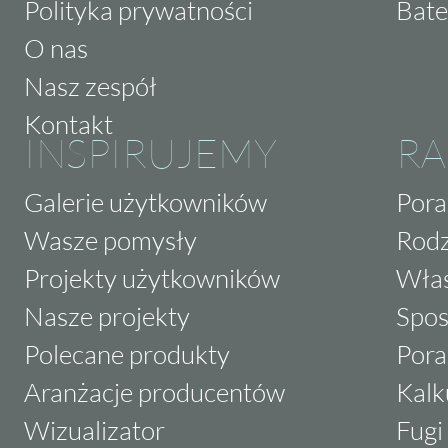
funkcjonalnością i stwórz wnętrze swoich m
Polityka prywatności
Bate
Starker Icon.
O nas
Nasz zespół
Kontakt
INSPIRUJEMY
RA
Galerie użytkowników
Pora
Wasze pomysły
Rodz
Projekty użytkowników
Właś
Nasze projekty
Spos
Polecane produkty
Pora
Aranżacje producentów
Kalk
Wizualizator
Fugi 