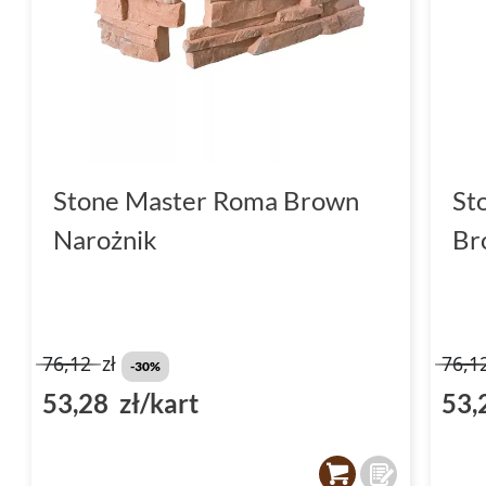
Stone Master Roma Brown
St
Narożnik
Br
76,12
zł
76,1
-30%
53,28 zł/kart
53,