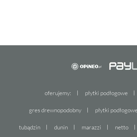
oferujemy:
płytki podłogowe
gres drewnopodobny
płytki podłogo
tubądzin
dunin
marazzi
netto