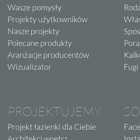
Wasze pomysły
Rodz
Projekty użytkowników
Właś
Nasze projekty
Spos
Polecane produkty
Pora
Aranżacje producentów
Kalk
Wizualizator
Fugi 
PROJEKTUJEMY
SO
Projekt łazienki dla Ciebie
Fac
Architekci wnętrz
Inst