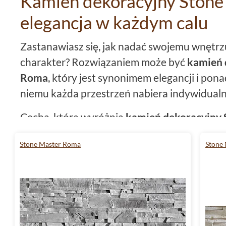
Kamień dekoracyjny Stone
elegancja w każdym calu
Zastanawiasz się, jak nadać swojemu wnętrz
charakter? Rozwiązaniem może być
kamień 
Roma
, który jest synonimem elegancji i po
niemu każda przestrzeń nabiera indywidual
Cechą, która wyróżnia
kamień dekoracyjny
wyjątkowa paleta barw. Odcienie brązowego,
Stone Master Roma
Stone
grafitowego to kolory, które z łatwością dopa
tworząc ciepłą i przytulną atmosferę. To rów
uniwersalne i doskonale komponują się z i
wnętrz, od nowoczesnych po klasyczne.
Mrozoodporność - kamień dek