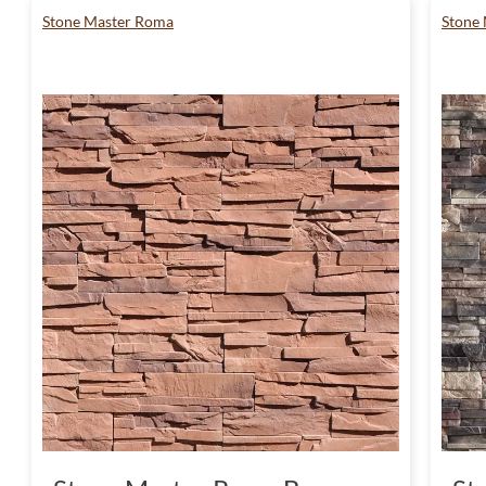
i zadowolenie z użytkowania.
Stone Master Roma
Stone
Stone Master kamień deko
wybierz styl i trwałość
Decydując się na kamień dekoracyjny Stone
produkt, który łączy w sobie styl, elegancję 
odkrycia bogactwa kolorów i faktur, które 
niepowtarzalną atmosferę w Twoim domu lub
Nie czekaj, pozwól sobie na odrobinę luksusu
przetrwa lata. Odkryj, jak kamień dekoracy
odmienić przestrzeń, w której żyjesz. Wybie
przyciąga spojrzenia i zachwyca detalem, a j
odporny na działanie czasu. Pozwól sobie na