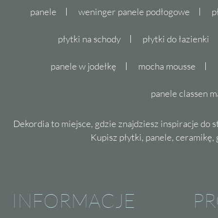
panele
weninger panele podłogowe
p
płytki na schody
płytki do łazienki
panele w jodełkę
mocha mousse
panele classen m
Dekordia to miejsce, gdzie znajdziesz inspiracje do 
Kupisz płytki, panele, ceramikę, g
INFORMACJE
P