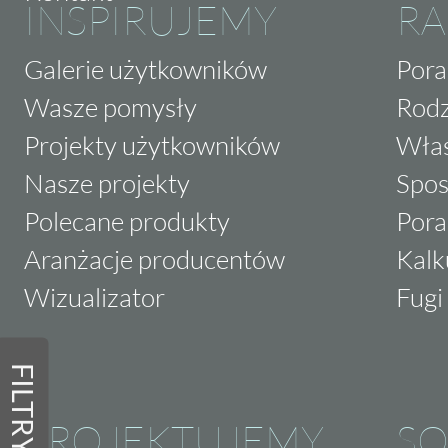
INSPIRUJEMY
RA
Galerie użytkowników
Pora
Wasze pomysły
Rodz
Projekty użytkowników
Właś
Nasze projekty
Spos
Polecane produkty
Pora
Aranżacje producentów
Kalk
Wizualizator
Fugi 
FILTRY
PROJEKTUJEMY
SO