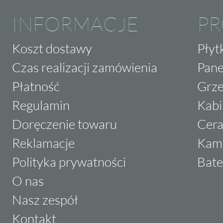
INFORMACJE
P
Koszt dostawy
Płyt
Czas realizacji zamówienia
Pane
Płatność
Grze
Regulamin
Kabi
Doręczenie towaru
Cera
Reklamacje
Kam
Polityka prywatności
Bate
O nas
Nasz zespół
Kontakt