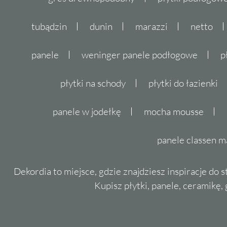
tubądzin
dunin
marazzi
netto
panele
weninger panele podłogowe
p
płytki na schody
płytki do łazienki
panele w jodełkę
mocha mousse
panele classen m
Dekordia to miejsce, gdzie znajdziesz inspiracje do 
Kupisz płytki, panele, ceramikę, g