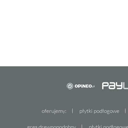
oferujemy:
płytki podłogowe
gres drewnopodobny
płytki podłogo