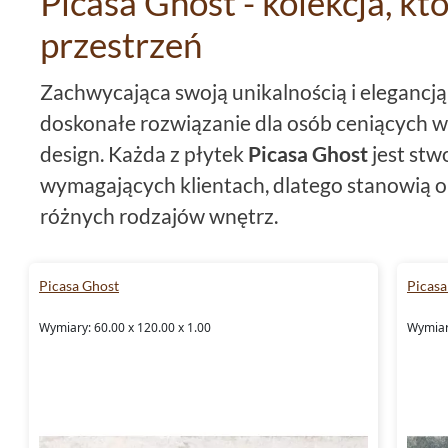
Picasa Ghost - kolekcja, kt
przestrzeń
Zachwycająca swoją unikalnością i elegancją
doskonałe rozwiązanie dla osób ceniących w
design. Każda z płytek
Picasa Ghost
jest stw
wymagających klientach, dlatego stanowią o
różnych rodzajów wnętrz.
Płytki Picasa Ghost - charakt
Picasa Ghost
Picasa
Produkty z serii
Picasa
Ghost to kolekcja pł
Wymiary: 60.00 x 120.00 x 1.00
Wymiary
imponującym formacie 60x120. Wykonane 
te są nie tylko
mrozoodporne
, ale także
rekt
one idealnym rozwiązaniem do różnego rodz
wykonanie dodaje im eleganckiego i stylowe