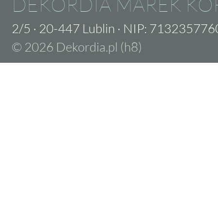
DEKORDIA MAREK KO
2/5
·
20-447 Lublin
·
NIP: 713235776
© 2026 Dekordia.pl (h8)