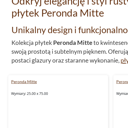
Odkryj elegancję i styl rust
płytek Peronda Mitte
Unikalny design i funkcjonaln
Kolekcja płytek
Peronda Mitte
to kwintesenc
swoją prostotą i subtelnym pięknem. Oferuj
postaci glazury oraz staranne wykonanie,
pł
dla osób ceniących sobie zarówno estetykę, ja
rektyfikowane
krawędzie gwarantują precyz
Peronda Mitte
Peron
aranżacji, sprawiając, że każde pomieszcze
Wymiary: 25.00 x 75.00
Wymiar
charakteru.
Harmonijna paleta barw
Kolekcja ta obejmuje płytki w przepięknych o