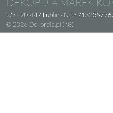
DEKORDIA MAREK KO
2/5
·
20-447 Lublin
·
NIP: 713235776
© 2026 Dekordia.pl (h8)