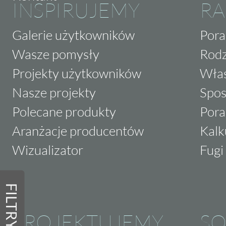
INSPIRUJEMY
RA
Galerie użytkowników
Pora
Wasze pomysły
Rodz
Projekty użytkowników
Właś
Nasze projekty
Spos
Polecane produkty
Pora
Aranżacje producentów
Kalk
Wizualizator
Fugi 
FILTRY
PROJEKTUJEMY
SO