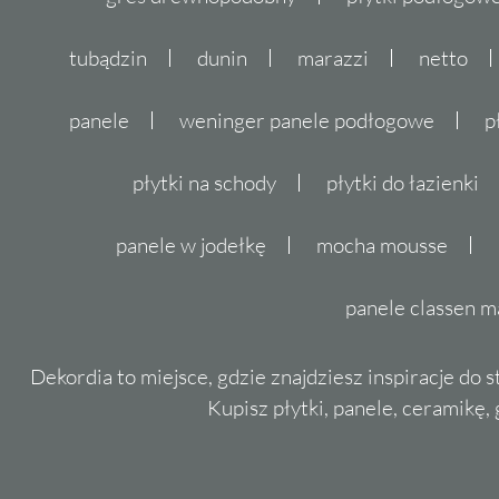
tubądzin
dunin
marazzi
netto
panele
weninger panele podłogowe
p
płytki na schody
płytki do łazienki
panele w jodełkę
mocha mousse
panele classen m
Dekordia to miejsce, gdzie znajdziesz inspiracje do 
Kupisz płytki, panele, ceramikę, g