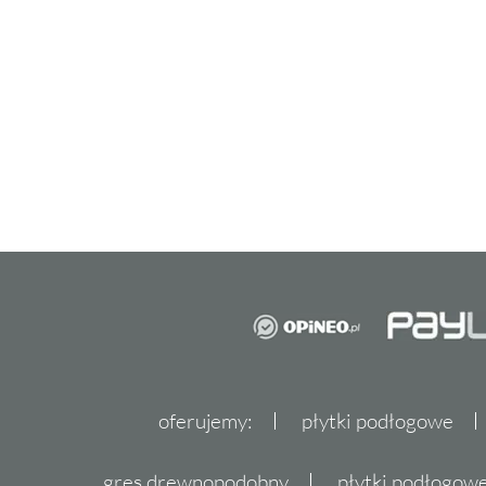
swoich marzeń już dziś!
oferujemy:
płytki podłogowe
gres drewnopodobny
płytki podłogo