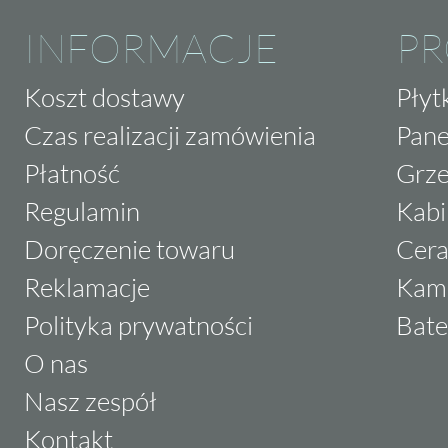
INFORMACJE
P
Koszt dostawy
Płyt
Czas realizacji zamówienia
Pane
Płatność
Grze
Regulamin
Kabi
Doręczenie towaru
Cera
Reklamacje
Kam
Polityka prywatności
Bate
O nas
Nasz zespół
Kontakt