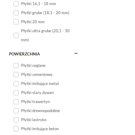
Płytki 16,1 - 18 mm
Płytki 120x60
Płytki grube (18,1 - 20 mm)
Płytki 75x75
Płytki 20 mm
Płytki 80x80
Płytki ultra grube (20,1 - 30
Płytki 90x90
mm)
Płytki 120x120
Płytki małe
POWIERZCHNIA
Płytki duże
Płytki ceglane
Płytki wielkoformatowe
Płytki cementowe
Płytki imitujące metal
Płytki stary dywan
Płytki trawertyn
Płytki drewnopodobne
Płytki lastryko
Płytki imitujące beton