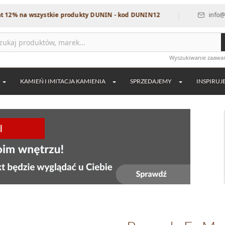
|
na wszystkie produkty DUNIN - kod DUNIN12
info@dekordi
Wyszukiwanie zaaw
KAMIEŃ I IMITACJA KAMIENIA
SPRZEDAJEMY
INSPIRUJ