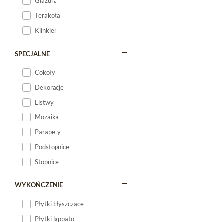
Glazura
Terakota
Klinkier
SPECJALNE
Cokoły
Dekoracje
Listwy
Mozaika
Parapety
Podstopnice
Stopnice
WYKOŃCZENIE
Płytki błyszczące
Płytki lappato