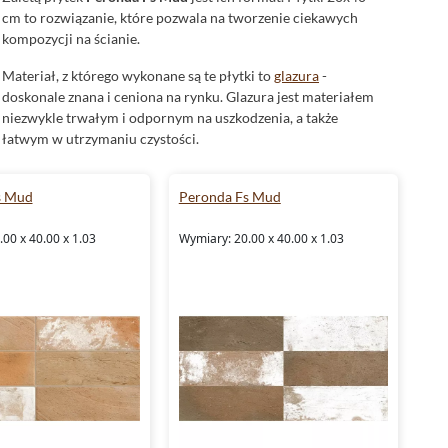
cm to rozwiązanie, które pozwala na tworzenie ciekawych
kompozycji na ścianie.
Materiał, z którego wykonane są te płytki to
glazura
-
doskonale znana i ceniona na rynku. Glazura jest materiałem
niezwykle trwałym i odpornym na uszkodzenia, a także
łatwym w utrzymaniu czystości.
Peronda płytki Fs Mud - wykończenie
s Mud
powierzchni
Peronda Fs Mud
Peronda płytki
Fs Mud charakteryzują się
matowym
00 x 40.00 x 1.03
Wymiary: 20.00 x 40.00 x 1.03
wykończeniem powierzchni. Taka powłoka sprawia, że płytki
są niezwykle eleganckie i szlachetne. Dodatkowo matowa
powierzchnia doskonale maskuje drobne zabrudzenia, co jest
niezwykle istotne, zwłaszcza w pomieszczeniach o dużym
natężeniu ruchu.
Płytki Peronda Fs Mud - idealne do łazienki
Płytki Peronda Fs Mud
to doskonały wybór
do łazienki
.
Dzięki swoim właściwościom doskonale sprawdzą się jako
płytki ścienne
. Matowe wykończenie powierzchni oraz