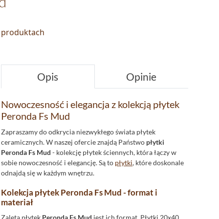
d
o produktach
Opis
Opinie
Nowoczesność i elegancja z kolekcją płytek
Peronda Fs Mud
Zapraszamy do odkrycia niezwykłego świata płytek
ceramicznych. W naszej ofercie znajdą Państwo
płytki
Peronda Fs Mud
- kolekcję płytek ściennych, która łączy w
sobie nowoczesność i elegancję. Są to
płytki
, które doskonale
odnajdą się w każdym wnętrzu.
Kolekcja płytek Peronda Fs Mud - format i
materiał
Zaletą płytek
Peronda Fs Mud
jest ich format. Płytki 20x40