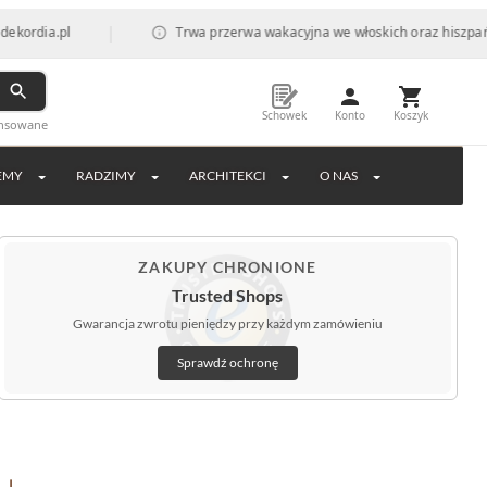
|
a.pl
Trwa przerwa wakacyjna we włoskich oraz hiszpańskich f
Schowek
Konto
Koszyk
ansowane
EMY
RADZIMY
ARCHITEKCI
O NAS
ZAKUPY CHRONIONE
Trusted Shops
Gwarancja zwrotu pieniędzy przy każdym zamówieniu
Sprawdź ochronę