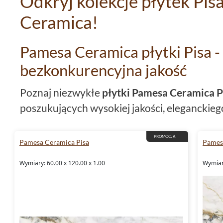
Odkryj kolekcje płytek Pi
Ceramica!
Pamesa Ceramica płytki Pisa -
bezkonkurencyjna jakość
Poznaj niezwykłe
płytki Pamesa Ceramica P
poszukujących wysokiej jakości, eleganckiego 
Wybierz kolekcje płytek podłogowych
Pames
wyróżniają się wyjątkowym stylem i niezrów
PROMOCJA
Pamesa Ceramica Pisa
Pames
Najwyższej klasy materiały, w
Wymiary: 60.00 x 120.00 x 1.00
Wymiary
Płytki Pamesa Ceramica Pisa
wykonane są 
swojej niezrównanej trwałości i elegancji. W 
różnych wymiarach, takich jak
płytki 60x60
,