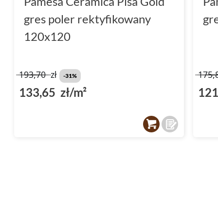
Pamesa Ceramica Pisa Gold
Pa
gres poler rektyfikowany
gr
120x120
193,70
zł
175,
-31%
133,65 zł/m²
121