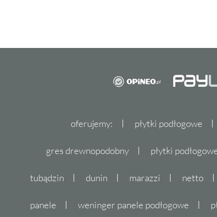
oferujemy:
płytki podłogowe
gres drewnopodobny
płytki podłogo
tubądzin
dunin
marazzi
netto
panele
weninger panele podłogowe
p