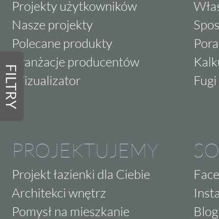
Projekty użytkowników
Właś
Nasze projekty
Spos
Polecane produkty
Pora
Aranżacje producentów
Kalk
FILTRY
Wizualizator
Fugi 
PROJEKTUJEMY
SO
Projekt łazienki dla Ciebie
Fac
Architekci wnętrz
Inst
Pomysł na mieszkanie
Blog