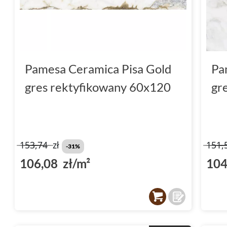
Pamesa Ceramica Pisa Gold
Pa
gres rektyfikowany 60x120
gr
153,74
zł
151,
-31%
106,08 zł/m²
104