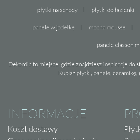
płytki na schody
płytki do łazienki
panele w jodełkę
mocha mousse
panele classen m
Dekordia to miejsce, gdzie znajdziesz inspiracje do 
Kupisz płytki, panele, ceramikę, g
INFORMACJE
P
Koszt dostawy
Płyt