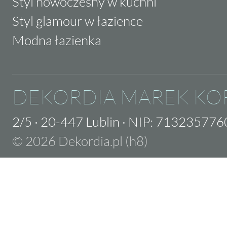
Styl nowoczesny w kuchni
Styl glamour w łazience
Modna łazienka
DEKORDIA MAREK KO
2/5
·
20-447 Lublin
·
NIP: 713235776
© 2026 Dekordia.pl (h8)