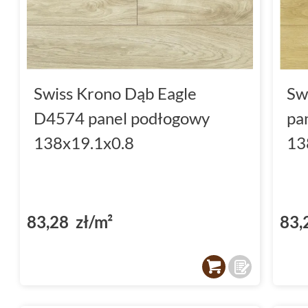
Swiss Krono Dąb Eagle
Sw
D4574 panel podłogowy
pa
138x19.1x0.8
13
83,28 zł/m²
83,