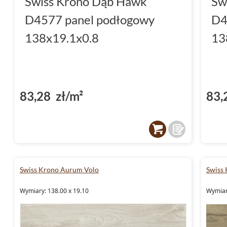
Swiss Krono Dąb Hawk
Sw
D4577 panel podłogowy
D4
138x19.1x0.8
13
83,28 zł/m²
83,
Swiss Krono Aurum Volo
Swiss
Wymiary: 138.00 x 19.10
Wymiar