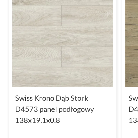
Swiss Krono Dąb Stork
Sw
D4573 panel podłogowy
D4
138x19.1x0.8
13