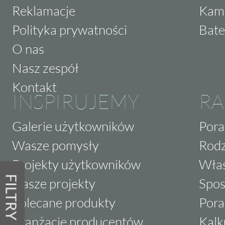
Reklamacje
Kam
Polityka prywatności
Bate
O nas
Nasz zespół
Kontakt
INSPIRUJEMY
RA
Galerie użytkowników
Pora
Wasze pomysły
Rodz
Projekty użytkowników
Właś
FILTRY
Nasze projekty
Spos
Polecane produkty
Pora
Aranżacje producentów
Kalk