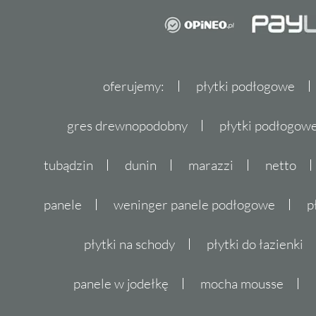
oferujemy:
płytki podłogowe
gres drewnopodobny
płytki podłogo
tubądzin
dunin
marazzi
netto
panele
weninger panele podłogowe
p
płytki na schody
płytki do łazienki
panele w jodełkę
mocha mousse