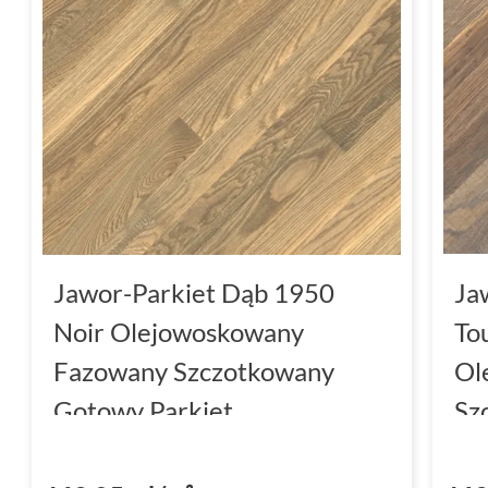
Jawor-Parkiet Dąb 1950
Ja
Noir Olejowoskowany
To
Fazowany Szczotkowany
Ol
Gotowy Parkiet
Sz
Dwuwarstwowy 7x120x1.3
Pa