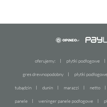
oferujemy:
płytki podłogowe
gres drewnopodobny
płytki podłogo
tubądzin
dunin
marazzi
netto
panele
weninger panele podłogowe
p