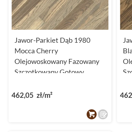
Jawor-Parkiet Dąb 1980
Ja
Mocca Cherry
Bl
Olejowoskowany Fazowany
Ol
Szczotkowany Gotowy
Sz
Parkiet Dwuwarstwowy
Pa
7x120x1.3
7x
462,05 zł/m²
462