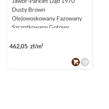
Jawor-Parkiet Dąb 1970
Dusty Brown
Olejowoskowany Fazowany
Szczotkowany Gotowy
Parkiet Dwuwarstwowy
7x120x1.3
462,05 zł/m²