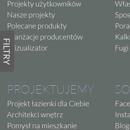
Projekty użytkowników
Właś
Nasze projekty
Spos
Polecane produkty
Pora
Aranżacje producentów
Kalk
FILTRY
Wizualizator
Fugi 
PROJEKTUJEMY
SO
Projekt łazienki dla Ciebie
Fac
Architekci wnętrz
Inst
Pomysł na mieszkanie
Blog