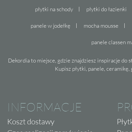
płytki na schody
płytki do łazienki
panele w jodełkę
mocha mousse
panele classen m
Dekordia to miejsce, gdzie znajdziesz inspiracje do 
Kupisz płytki, panele, ceramikę, g
INFORMACJE
P
Koszt dostawy
Płyt