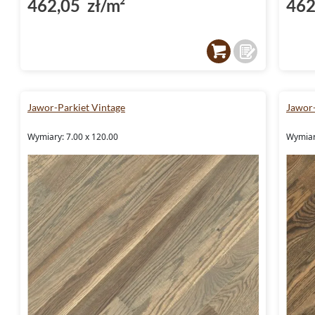
7x
462,05 zł/m²
462
Jawor-Parkiet Vintage
Jawor-
Wymiary: 7.00 x 120.00
Wymiar